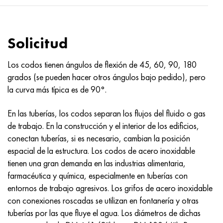
Hastelloy C-276
40XFA, 1.7223, AISI 4142
Hastelloy C2000
45X, 45h, 1.7035
Solicitud
Hastelloy 3
45HN2MFA, k2425, 45hnmf
Los codos tienen ángulos de flexión de 45, 60, 90, 180
grados (se pueden hacer otros ángulos bajo pedido), pero
Hastelloy x
A40G, 44smn28, 1.0762, 46s20
la curva más típica es de 90°.
udimet 500
En las tuberías, los codos separan los flujos del fluido o gas
de trabajo. En la construcción y el interior de los edificios,
udimet 720
conectan tuberías, si es necesario, cambian la posición
espacial de la estructura. Los codos de acero inoxidable
tienen una gran demanda en las industrias alimentaria,
farmacéutica y química, especialmente en tuberías con
entornos de trabajo agresivos. Los grifos de acero inoxidable
con conexiones roscadas se utilizan en fontanería y otras
tuberías por las que fluye el agua. Los diámetros de dichas