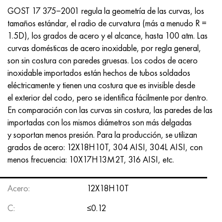
Incotherm
47ND
HN62VMYUT
VT-35
1.4466 - AISI 310MoLn
10X17H13M3T
2,0872, CuNi10Fe1Mn, Cw352h
latón rojo
45G2, 45g2, AISI 1144
Р6М5, 1.3343, hs6-5-2, sw7m
GOST 17 375−2001 regula la geometría de las curvas, los
tamaños estándar, el radio de curvatura (más a menudo R =
incotest
47НХР
HN62MVKYU
PT-1M
Aleación Al6xn
10X18N18Yu4D
Bronce aluminio silicio
C84400, CuSn2ZnPb
Aleación de acero estructural
Р6М5К5, 1.3243, hs6-5-2-5
1.5D), los grados de acero y el alcance, hasta 100 atm. Las
curvas domésticas de acero inoxidable, por regla general,
Jette M152
49KF
HN63MB
PT-3V
15-7Ph® - 1.4532
11X11N2V2MF
CW301G, C64200
C83600, CuSn5ZnPb
10g2, 10g2, AISI 1513
R6M5F3, 1.3344, hs6-5-3
son sin costura con paredes gruesas. Los codos de acero
inoxidable importados están hechos de tubos soldados
Cobalto 6B
49K2F, 49K2FA-VI
XN65VM
PT-7M
PH 13-8 meses - 1.4534
12Х18Н9Т
bronce de silicio
12X2H4A, 15NiCr13, 1.5752
9М4К8,1.3207
eléctricamente y tienen una costura que es invisible desde
el exterior del codo, pero se identifica fácilmente por dentro.
maraging 250
Aleación 50N
KhN65VMTYu
2B
1.4542 - 17-4Ph®
13X11N2V2MF
C65500, CuAl11Fe3
AC14, 11SMnPb30
R12F3, 1.3318, sw12
En comparación con las curvas sin costura, las paredes de las
importadas con los mismos diámetros son más delgadas
René 41
Aleación 50NP
KhN67MVTYu
SPT-2 sv
Custom 455® - 1.4543 - uns s45500
15x11mf
C65620, CuSi3Fe2Zn3
20G, 20mn5
P18, 1,3355, hs18-0-1, sw18
y soportan menos presión. Para la producción, se utilizan
grados de acero: 12X18H10T, 304 AISI, 304L AISI, con
Maraging 300
50NHS
KhN68VKTYU
A LAS 3
1.4545 - 15-5Ph®
15х12vnmf
C65100, CuSi1.5
20XH3A, AISI 4320, 20hn3a
Acero carbono
menos frecuencia: 10X17H13M2T, 316 AISI, etc.
Maraging 350
Aleación 52N
KhN68VMTYUK-vd
3M
1.4548 - 17-4Ph®
15Х12Н2MVFAB
Bronce estaño-plomo
20HM, 24CrMo5, 20hm
10,1.1645, C105W1
Acero:
12X18H10T
MP35N
52K12F
KhN70VMTYu
TL3
1.4550 - AISI 347
15X16K5N2MVFAB
c92200, CuSn6Zn4Pb2
25KhGM, 20CrMo5, 1.7264
11G12, 110G13L, X120Mn12
C:
≤0.12