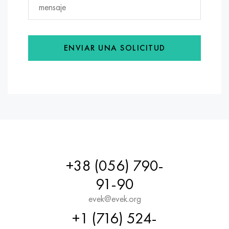
ENVIAR UNA SOLICITUD
+38 (056) 790-
91-90
evek@evek.org
+1 (716) 524-