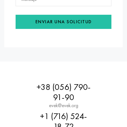
ENVIAR UNA SOLICITUD
+38 (056) 790-
91-90
evek@evek.org
+1 (716) 524-
18-72