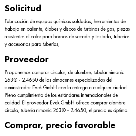
Hastelloy C-276
40XFA, 1.7223, AISI 4142
Solicitud
Hastelloy C2000
45X, 45h, 1.7035
Fabricación de equipos químicos soldados, herramientas de
trabajo en caliente, álabes y discos de turbinas de gas, piezas
Hastelloy 3
45HN2MFA, k2425, 45hnmf
resistentes al calor para hornos de secado y tostado, tuberías
y accesorios para tuberías,
Hastelloy x
A40G, 44smn28, 1.0762, 46s20
Proveedor
udimet 500
Proponemos comprar circular, de alambre, tubular nimonic
263® - 2.4650 de los almacenes especializados del
udimet 720
suministrador Evek GmbH con la entrega a cualquier ciudad.
Pleno cumplimiento de los estándares internacionales de
calidad. El proveedor Evek GmbH ofrece comprar alambre,
círculo, tubería nimonic 263® - 2.4650, el precio es óptimo.
Comprar, precio favorable