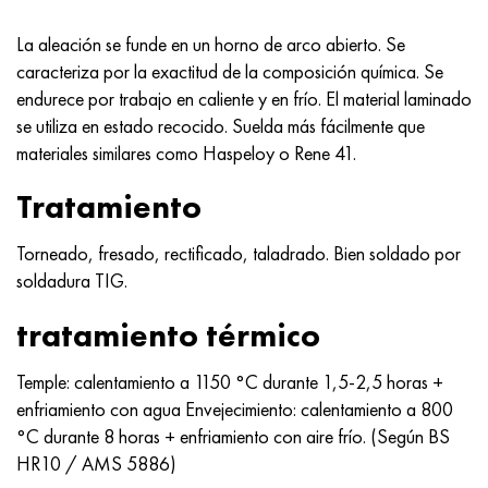
Nimónico 90
tubo de precisión
H70MFV
AM-350 - ams 5548
45Х14Н14В2М
ac35g2, 36smnpb14, 1.0765
La aleación se funde en un horno de arco abierto. Se
Nimónico 263
AM-355 - ams 5547
50X14MF
38x2n2ma, 34CrNiMo6, 40NiCrMo7
caracteriza por la exactitud de la composición química. Se
endurece por trabajo en caliente y en frío. El material laminado
Haynes 25
Custom 450® - uns S45000
65X13
40hn2ma, 34CrNiMo4, 36hnm
se utiliza en estado recocido. Suelda más fácilmente que
materiales similares como Haspeloy o Rene 41.
Haynes 188
Ascoloy griego 418
90X18MF
38hs, 37hs
Tratamiento
Haynes 230
Tubería resistente a la corrosión
95X18
38XA, 37Cr4, AISI 5135
Torneado, fresado, rectificado, taladrado. Bien soldado por
soldadura TIG.
Hastelloy b2
38HN3MFA, 35nicrmov12-5
tratamiento térmico
Hastelloy b3
40G, 40Mn4, AISI 1035
Temple: calentamiento a 1150 °C durante 1,5-2,5 horas +
hastelloy c4
38XM, 42CrMo4, AISI 1.7225
enfriamiento con agua Envejecimiento: calentamiento a 800
°C durante 8 horas + enfriamiento con aire frío. (Según BS
hastelloy c22
40ХН, 36NiCr6, AISI 3135
HR10 / AMS 5886)