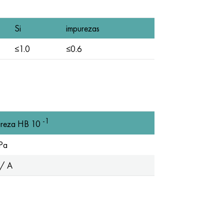
Si
impurezas
≤1.0
≤0.6
-1
reza HB 10
Pa
/ A