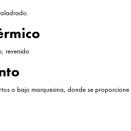
 taladrado.
érmico
o, revenido
nto
rtos o bajo marquesina, donde se proporcione