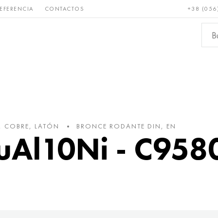
EFERENCIA
CONTACTOS
+38 (056
Raro y
Bronce, cobre,
Metale
refractario
latón
ferroso
, COBRE, LATÓN
BRONCE RODANTE DIN, EN
uAl10Ni - C958