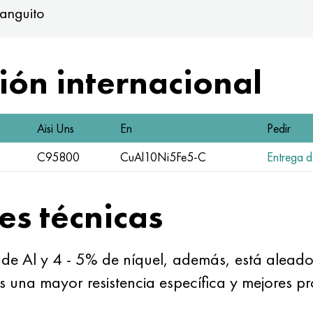
anguito
ón internacional
Aisi Uns
En
Pedir
5
C95800
CuAl10Ni5Fe5-C
Entrega de
es técnicas
 de Al y 4 - 5% de níquel, además, está alead
es una mayor resistencia específica y mejores 