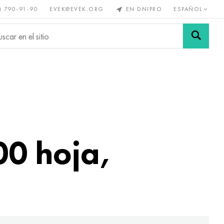
) 790-91-90
EVEK@EVEK.ORG
EN DNIPRO
ESPAÑOL
s no
Aleación de
Mallas y
s
acero
conexiones
00 hoja,