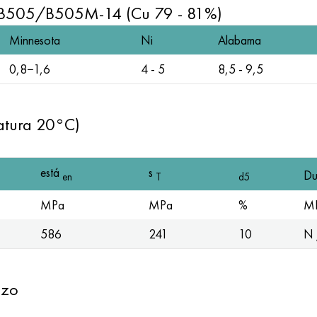
 B505/B505M-14 (Cu 79 - 81%)
Minnesota
Ni
Alabama
0,8−1,6
4 - 5
8,5 - 9,5
atura 20°C)
está
s
Du
en
T
d5
MPa
MPa
%
M
586
241
10
N 
azo