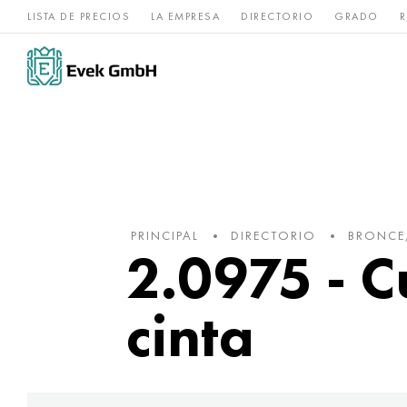
LISTA DE PRECIOS
LA EMPRESA
DIRECTORIO
GRADO
R
Aleaciones de
acero
Titanio
níquel
inoxidable
PRINCIPAL
DIRECTORIO
BRONCE
2.0975 - C
cinta