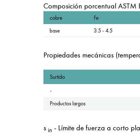
Composición porcentual ASTM
cobre
Fe
base
3.5 - 4.5
Propiedades mecánicas (temper
Surtido
-
Productos largos
s
- Límite de fuerza a corto pl
in