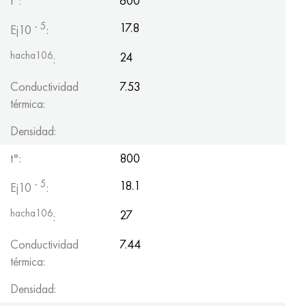
t°:
600
- 5
17.8
Ej10
:
hacha106
24
:
Conductividad
7.53
térmica:
Densidad:
t°:
800
- 5
18.1
Ej10
:
hacha106
27
:
Conductividad
7.44
térmica:
Densidad: