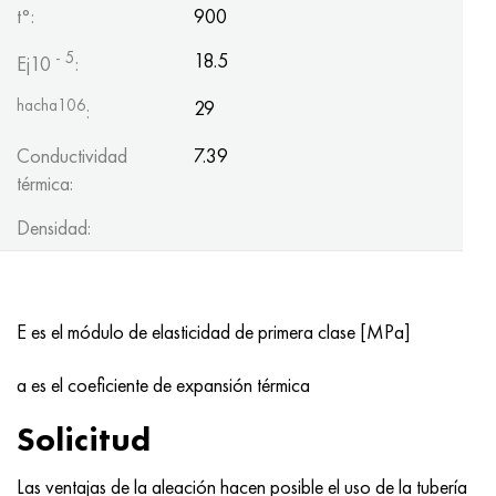
t°:
900
- 5
18.5
Ej10
:
hacha106
29
:
Conductividad
7.39
térmica:
Densidad:
E es el módulo de elasticidad de primera clase [MPa]
a es el coeficiente de expansión térmica
Solicitud
Las ventajas de la aleación hacen posible el uso de la tubería