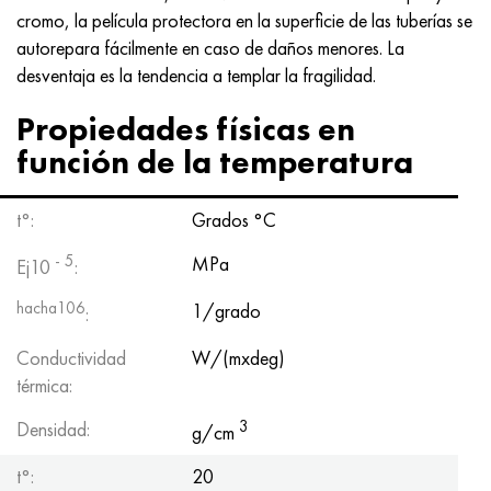
Nimónico 90
tubo de precisión
H70MFV
AM-350 - ams 5548
45Х14Н14В2М
ac35g2, 36smnpb14, 1.0765
cromo, la película protectora en la superficie de las tuberías se
autorepara fácilmente en caso de daños menores. La
Nimónico 263
AM-355 - ams 5547
50X14MF
38x2n2ma, 34CrNiMo6, 40NiCrMo7
desventaja es la tendencia a templar la fragilidad.
Propiedades físicas en
Haynes 25
Custom 450® - uns S45000
65X13
40hn2ma, 34CrNiMo4, 36hnm
función de la temperatura
Haynes 188
Ascoloy griego 418
90X18MF
38hs, 37hs
t°:
Grados °C
Haynes 230
Tubería resistente a la corrosión
95X18
38XA, 37Cr4, AISI 5135
- 5
MPa
Ej10
:
Hastelloy b2
38HN3MFA, 35nicrmov12-5
hacha106
1/grado
:
Hastelloy b3
40G, 40Mn4, AISI 1035
Conductividad
W/(mxdeg)
térmica:
hastelloy c4
38XM, 42CrMo4, AISI 1.7225
3
Densidad:
g/cm
hastelloy c22
40ХН, 36NiCr6, AISI 3135
t°:
20