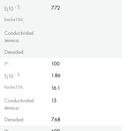
Hastelloy C-276
40XFA, 1.7223, AISI 4142
- 5
7.72
Ej10
:
Hastelloy C2000
45X, 45h, 1.7035
hacha106
:
Conductividad
Hastelloy 3
45HN2MFA, k2425, 45hnmf
térmica:
Hastelloy x
A40G, 44smn28, 1.0762, 46s20
Densidad:
udimet 500
t°:
100
- 5
1.86
Ej10
:
udimet 720
hacha106
16.1
:
Conductividad
15
térmica:
Densidad:
7.68