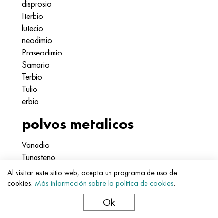
disprosio
Iterbio
lutecio
neodimio
Praseodimio
Samario
Terbio
Tulio
erbio
polvos metalicos
Vanadio
Tungsteno
cobalto
Al visitar este sitio web, acepta un programa de uso de
molibdeno
cookies.
Más información sobre la política de cookies
.
Níquel
Ok
tantalio
polvo de titanio