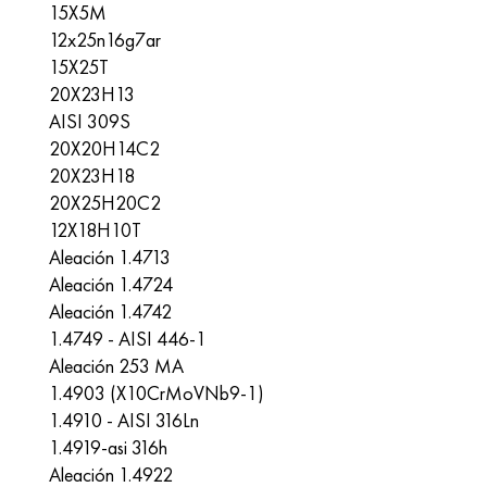
15X5M
12x25n16g7ar
15X25T
20X23H13
AISI 309S
20Х20Н14С2
20X23H18
20Х25Н20С2
12X18H10T
Aleación 1.4713
Aleación 1.4724
Aleación 1.4742
1.4749 - AISI 446-1
Aleación 253 MA
1.4903 (X10CrMoVNb9-1)
1.4910 - AISI 316Ln
1.4919-asi 316h
Aleación 1.4922