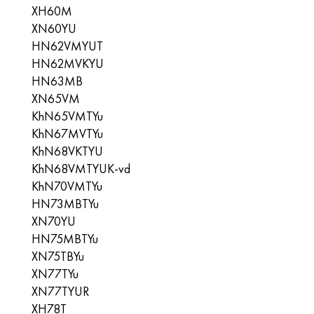
XH60M
XN60YU
HN62VMYUT
HN62MVKYU
HN63MB
XN65VM
KhN65VMTYu
KhN67MVTYu
KhN68VKTYU
KhN68VMTYUK-vd
KhN70VMTYu
HN73MBTYu
XN70YU
HN75MBTYu
XN75TBYu
XN77TYu
XN77TYUR
ХН78Т