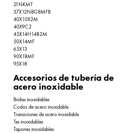
21NKMT
37X12N8G8MFB
40X10X2M
40Х9С2
45Х14Н14В2М
50X14MF
65X13
90X18MF
95X18
Accesorios de tubería de
acero inoxidable
Bridas inoxidables
Codos de acero inoxidable
Transiciones de acero inoxidable
Tes inoxidables
Tapones inoxidables