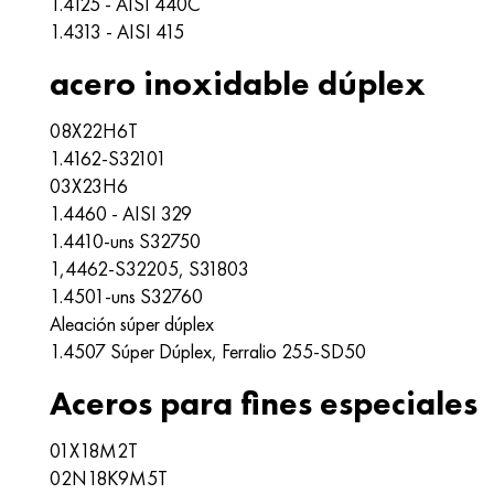
1.4125 - AISI 440C
1.4313 - AISI 415
acero inoxidable dúplex
08Х22Н6Т
1.4162-S32101
03X23H6
1.4460 - AISI 329
1.4410-uns S32750
1,4462-S32205, S31803
1.4501-uns S32760
Aleación súper dúplex
1.4507 Súper Dúplex, Ferralio 255-SD50
Aceros para fines especiales
01X18M2T
02N18K9M5T