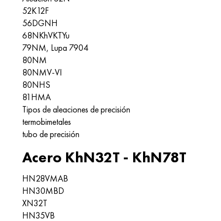
52K12F
56DGNH
68NKhVKTYu
79NM, Lupa 7904
80NM
80NMV-VI
80NHS
81HMA
Tipos de aleaciones de precisión
termobimetales
tubo de precisión
Acero KhN32T - KhN78T
HN28VMAB
HN30MBD
XN32T
HN35VB