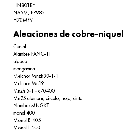
HN80TBY
N65M, EP982
H70MFV
Aleaciones de cobre-níquel
Cunial
Alambre PANC-11
alpaca
manganina
Melchor Mnzh30-1-1
Melchor Mn19
Mnzh 5-1 - c70400
Mn25 alambre, círculo, hoja, cinta
Alambre MNGKT
monel 400
Monel R-405
Monel k-500