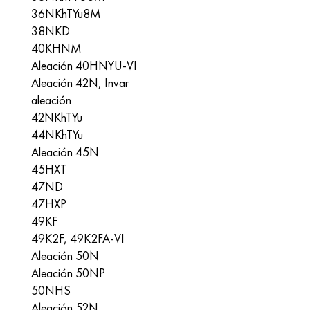
Hastelloy C-276
40XFA, 1.7223, AISI 4142
36NKhTYu8M
38NKD
Hastelloy C2000
45X, 45h, 1.7035
40KHNM
Aleación 40HNYU-VI
Hastelloy 3
45HN2MFA, k2425, 45hnmf
Aleación 42N, Invar
aleación
Hastelloy x
A40G, 44smn28, 1.0762, 46s20
42NKhTYu
44NKhTYu
udimet 500
Aleación 45N
45НХТ
udimet 720
47ND
47НХР
49KF
49K2F, 49K2FA-VI
Aleación 50N
Aleación 50NP
50NHS
Aleación 52N