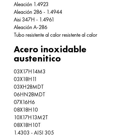
Aleación 1.4923
Aleación 286 - 1.4944
Aisi 347H - 1.4961
Aleación A-286
Tubo resistente al calor resistente al calor
Acero inoxidable
austenitico
03Х17Н14М3
03Х18Н11
03ХН28MDT
06HN28MDT
07X16H6
08X18Н10
10X17H13M2T
08X18H10T
1.4303 - AISI 305