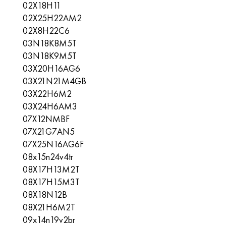
02Х18Н11
02X25H22AM2
02Х8Н22С6
03N18K8M5T
03N18K9M5T
03Х20Н16AG6
03X21N21M4GB
03Х22Н6М2
03X24H6AM3
07X12NMBF
07X21G7AN5
07X25N16AG6F
08x15n24v4tr
08X17H13M2T
08Х17Н15М3Т
08X18N12B
08Х21Н6М2Т
09x14n19v2br