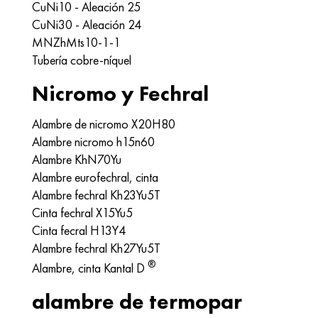
CuNi10 - Aleación 25
CuNi30 - Aleación 24
MNZhMts10-1-1
Tubería cobre-níquel
Nicromo y Fechral
Alambre de nicromo Х20Н80
Alambre nicromo h15n60
Alambre KhN70Yu
Alambre eurofechral, cinta
Alambre fechral Kh23Yu5T
Cinta fechral X15Yu5
Cinta fecral H13Y4
Alambre fechral Kh27Yu5T
®
Alambre, cinta Kantal D
alambre de termopar