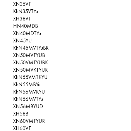
XN35VT
KhN35VTYu
ХН38VT
HN40MDB
XN40MDTYu
XN45YU
KhN45MVTYuBR
XN50MVTYUB
XN50VMTYUBK
XN50MVKTYUR
KhN55VMTKYU
KhN55MBYu
KhN56MVKYU
KhN56MVTYu
XN56MBYUD
ХН58В
XN60VMTYUR
XH60VT