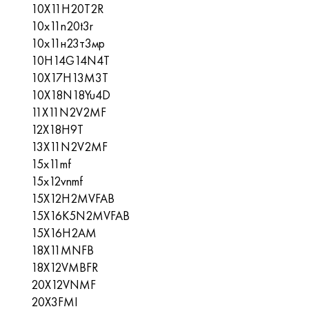
10X11H20T2R
10x11n20t3r
10х11н23т3мр
10H14G14N4T
10X17H13M3T
10X18N18Yu4D
11X11N2V2MF
12Х18Н9Т
13X11N2V2MF
15x11mf
15х12vnmf
15Х12Н2MVFAB
15X16K5N2MVFAB
15X16H2AM
18X11MNFB
18X12VMBFR
20X12VNMF
20Х3FMI