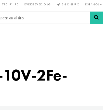
) 790-91-90
EVEK@EVEK.ORG
EN DNIPRO
ESPAÑOL
s no
Aleación de
Mallas y
s
acero
conexiones
i-10V-2Fe-