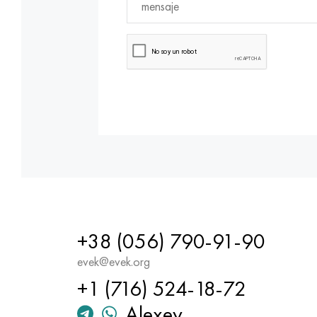
+38 (056) 790-91-90
evek@evek.org
+1 (716) 524-18-72
Alexey