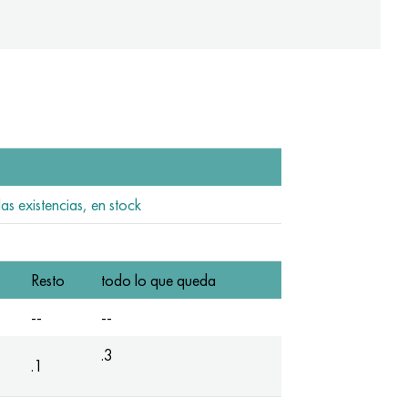
as existencias, en stock
Resto
todo lo que queda
--
--
.3
.1