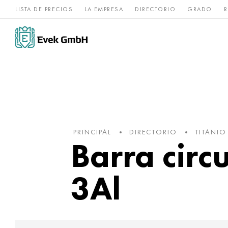
LISTA DE PRECIOS
LA EMPRESA
DIRECTORIO
GRADO
R
Aleaciones de
acero
Titanio
níquel
inoxidable
PRINCIPAL
DIRECTORIO
TITANIO
Barra circu
3Al