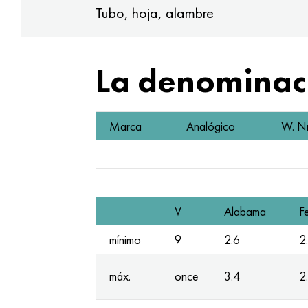
Tubo, hoja, alambre
La denominaci
Marca
Analógico
W. Nr
V
Alabama
F
mínimo
9
2.6
2
máx.
once
3.4
2