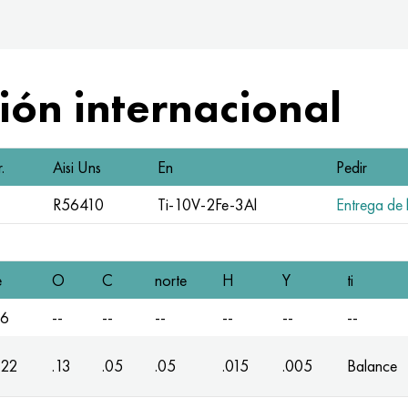
ón internacional
.
Aisi Uns
En
Pedir
R56410
Ti-10V-2Fe-3Al
Entrega de l
e
O
C
norte
H
Y
ti
.6
--
--
--
--
--
--
.22
.13
.05
.05
.015
.005
Balance