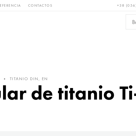
EFERENCIA
CONTACTOS
+38 (056
Raro y
Bronce, cobre,
Metale
refractario
latón
ferroso
TITANIO DIN, EN
lar de titanio T