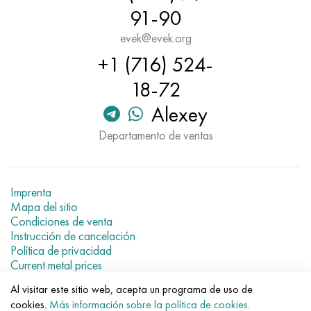
91-90
evek@evek.org
+1 (716) 524-
18-72
Alexey
Departamento de ventas
Imprenta
Mapa del sitio
Condiciones de venta
Instrucción de cancelación
Política de privacidad
Current metal prices
Al visitar este sitio web, acepta un programa de uso de
© 2007–2026 «Evek GmbH»
cookies.
Más información sobre la política de cookies
.
El uso de los materiales de la web sin enlaces directos para el