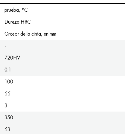
prueba, °C
Dureza HRC
Grosor de la cinta, en mm
-
720HV
0.1
100
55
3
350
53