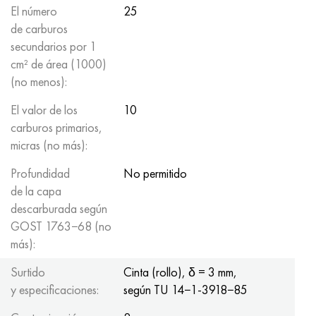
El número
25
de carburos
secundarios por 1
cm² de área (1000)
(no menos):
El valor de los
10
carburos primarios,
micras (no más):
Profundidad
No permitido
de la capa
descarburada según
GOST 1763−68 (no
más):
Surtido
Cinta (rollo), δ = 3 mm,
y especificaciones:
según TU 14−1-3918−85