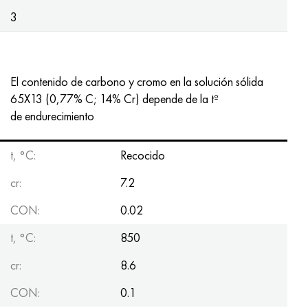
3
El contenido de carbono y cromo en la solución sólida
65X13 (0,77% C; 14% Cr) depende de la tº
de endurecimiento
t, °С:
Recocido
cr:
7.2
CON:
0.02
t, °С:
850
cr:
8.6
CON:
0.1