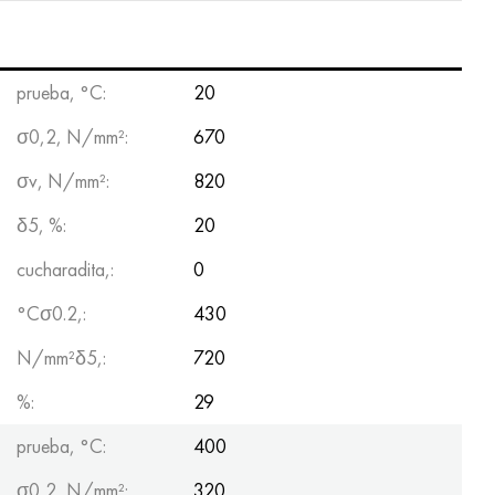
Hastelloy C-276
40XFA, 1.7223, AISI 4142
Hastelloy C2000
45X, 45h, 1.7035
prueba, °С:
20
Hastelloy 3
45HN2MFA, k2425, 45hnmf
σ0,2, N/mm²:
670
Hastelloy x
A40G, 44smn28, 1.0762, 46s20
σv, N/mm²:
820
δ5, %:
20
udimet 500
cucharadita,:
0
udimet 720
°Сσ0.2,:
430
N/mm²δ5,:
720
%:
29
prueba, °С:
400
σ0,2, N/mm²:
320