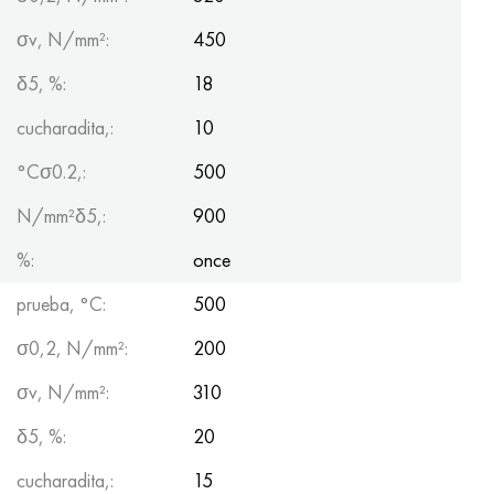
σv, N/mm²:
450
δ5, %:
18
cucharadita,:
10
°Сσ0.2,:
500
N/mm²δ5,:
900
%:
once
prueba, °С:
500
σ0,2, N/mm²:
200
σv, N/mm²:
310
δ5, %:
20
cucharadita,:
15