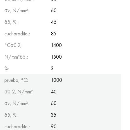
σv, N/mm²:
60
δ5, %:
45
cucharadita,:
85
°Сσ0.2,:
1400
N/mm²δ5,:
1500
%:
3
prueba, °С:
1000
σ0,2, N/mm²:
40
σv, N/mm²:
60
δ5, %:
35
cucharadita,:
90