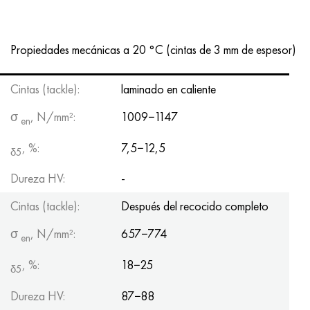
Nimónico 90
tubo de precisión
H70MFV
AM-350 - ams 5548
45Х14Н14В2М
ac35g2, 36smnpb14, 1.0765
Nimónico 263
AM-355 - ams 5547
50X14MF
38x2n2ma, 34CrNiMo6, 40NiCrMo7
Propiedades mecánicas a 20 °C (cintas de 3 mm de espesor)
Haynes 25
Custom 450® - uns S45000
65X13
40hn2ma, 34CrNiMo4, 36hnm
Cintas (tackle):
laminado en caliente
Haynes 188
Ascoloy griego 418
90X18MF
38hs, 37hs
σ
, N/mm²:
1009−1147
en
Haynes 230
Tubería resistente a la corrosión
95X18
38XA, 37Cr4, AISI 5135
, %:
7,5−12,5
δ5
Dureza HV:
-
Hastelloy b2
38HN3MFA, 35nicrmov12-5
Cintas (tackle):
Después del recocido completo
Hastelloy b3
40G, 40Mn4, AISI 1035
σ
, N/mm²:
657−774
en
hastelloy c4
38XM, 42CrMo4, AISI 1.7225
, %:
18−25
δ5
hastelloy c22
40ХН, 36NiCr6, AISI 3135
Dureza HV:
87−88