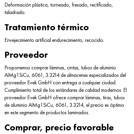
MP159
56DGNH
HN73MBTYu
5B
1.4567 - AISI 304Cu
15X16H2AM
30X, AISI 5130, 30h
Deformación plástica, torneado, fresado, rectificado,
taladrado.
multimetro n155
68NKhVKTYu
XN70YU
TL5
1.4570-aisi303Cu
18X11MNFB
30hgs, 30hgs
Tratamiento térmico
Nicrofer 5923 hMo
79NM, Lupa 7904
HN75MBTYu
A LAS 6
1.4574 - Aleación PH 15-7 Mo®
18X12VMBFR
30hgsa, 30hgsa
Envejecimiento artificial endurecimiento, recocido.
Nicrofer 6030
80NM
XN75TBYu
TS-6
1.4580 - AISI 316Cb
20X12VNMF
30hgsn2a, 30hgsna
Proveedor
Nitronik 40
80NMV-VI
XN77TYu
14 titanio
1.4597 - AISI 204Cu
20Х3FMI
30xn2ma, 30CrNiMo8
Proponemos comprar láminas, cintas, tubos de aluminio
AlMg1SiCu, 6061, 3.3214 de almacenes especializados del
Nitronik 50
80NHS
XN77TYUR
SP-17
Aleación 28 - 1.4563
21NKMT
30хн3а, 31nicr14
proveedor Evek GmbH con entrega a cualquier ciudad.
Cumplimiento total de los estándares de calidad modernos. El
Nitrónico 60
81HMA
ХН78Т
40 titanio
Aleación 31 - 1.4562
37X12N8G8MFB
34khn3ma, 36NiCrMo16, 35NiCrMo16
proveedor Evek GmbH ofrece comprar láminas, tiras, tubos
de aluminio AlMg1SiCu, 6061, 3.3214, el precio es óptimo
Nitronik 75
Tipos de aleaciones de precisión
HN80TBY
Aleación 254smo® - 1.4547
40X10X2M
35hgs, 35hgs
en este segmento de productos laminados.
Nimonic 80a
termobimetales
N65M, EP982
Aleación 926 - 1.4529
40Х9С2
35hgsa, 35hgsa
Comprar, precio favorable