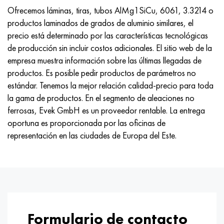
Nimónico 90
tubo de precisión
H70MFV
AM-350 - ams 5548
45Х14Н14В2М
ac35g2, 36smnpb14, 1.0765
Ofrecemos láminas, tiras, tubos AlMg1SiCu, 6061, 3.3214 o
productos laminados de grados de aluminio similares, el
Nimónico 263
AM-355 - ams 5547
50X14MF
38x2n2ma, 34CrNiMo6, 40NiCrMo7
precio está determinado por las características tecnológicas
de producción sin incluir costos adicionales. El sitio web de la
Haynes 25
Custom 450® - uns S45000
65X13
40hn2ma, 34CrNiMo4, 36hnm
empresa muestra información sobre las últimas llegadas de
productos. Es posible pedir productos de parámetros no
Haynes 188
Ascoloy griego 418
90X18MF
38hs, 37hs
estándar. Tenemos la mejor relación calidad-precio para toda
la gama de productos. En el segmento de aleaciones no
Haynes 230
Tubería resistente a la corrosión
95X18
38XA, 37Cr4, AISI 5135
ferrosas, Evek GmbH es un proveedor rentable. La entrega
oportuna es proporcionada por las oficinas de
Hastelloy b2
38HN3MFA, 35nicrmov12-5
representación en las ciudades de Europa del Este.
Hastelloy b3
40G, 40Mn4, AISI 1035
hastelloy c4
38XM, 42CrMo4, AISI 1.7225
hastelloy c22
40ХН, 36NiCr6, AISI 3135
Formulario de contacto