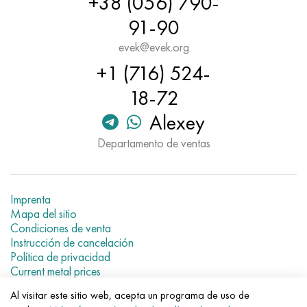
+38 (056) 790-
Hastelloy C-276
40XFA, 1.7223, AISI 4142
91-90
Hastelloy C2000
45X, 45h, 1.7035
evek@evek.org
+1 (716) 524-
Hastelloy 3
45HN2MFA, k2425, 45hnmf
18-72
Hastelloy x
A40G, 44smn28, 1.0762, 46s20
Alexey
Departamento de ventas
udimet 500
udimet 720
Imprenta
Mapa del sitio
Condiciones de venta
Instrucción de cancelación
Política de privacidad
Current metal prices
Al visitar este sitio web, acepta un programa de uso de
© 2007–2026 «Evek GmbH»