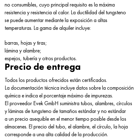
Incotherm
47ND
HN62VMYUT
VT-35
1.4466 - AISI 310MoLn
10X17H13M3T
2,0872, CuNi10Fe1Mn, Cw352h
latón rojo
45G2, 45g2, AISI 1144
Р6М5, 1.3343, hs6-5-2, sw7m
no consumibles, cuyo principal requisito es la máxima
resistencia y resistencia al calor. La ductilidad del tungsteno
incotest
47НХР
HN62MVKYU
PT-1M
Aleación Al6xn
10X18N18Yu4D
Bronce aluminio silicio
C84400, CuSn2ZnPb
Aleación de acero estructural
Р6М5К5, 1.3243, hs6-5-2-5
se puede aumentar mediante la exposición a altas
temperaturas. La gama de alquiler incluye:
Jette M152
49KF
HN63MB
PT-3V
15-7Ph® - 1.4532
11X11N2V2MF
CW301G, C64200
C83600, CuSn5ZnPb
10g2, 10g2, AISI 1513
R6M5F3, 1.3344, hs6-5-3
barras, hojas y tiras;
Cobalto 6B
49K2F, 49K2FA-VI
XN65VM
PT-7M
PH 13-8 meses - 1.4534
12Х18Н9Т
bronce de silicio
12X2H4A, 15NiCr13, 1.5752
9М4К8,1.3207
lámina y alambre;
espejos, tubería y otros productos.
maraging 250
Aleación 50N
KhN65VMTYu
2B
1.4542 - 17-4Ph®
13X11N2V2MF
C65500, CuAl11Fe3
AC14, 11SMnPb30
R12F3, 1.3318, sw12
Precio de entrega
René 41
Aleación 50NP
KhN67MVTYu
SPT-2 sv
Custom 455® - 1.4543 - uns s45500
15x11mf
C65620, CuSi3Fe2Zn3
20G, 20mn5
P18, 1,3355, hs18-0-1, sw18
Todos los productos ofrecidos están certificados.
La documentación técnica incluye datos sobre la composición
Maraging 300
50NHS
KhN68VKTYU
A LAS 3
1.4545 - 15-5Ph®
15х12vnmf
C65100, CuSi1.5
20XH3A, AISI 4320, 20hn3a
Acero carbono
química e indica el porcentaje máximo de impurezas.
El proveedor Evek GmbH suministra tubos, alambres, círculos
Maraging 350
Aleación 52N
KhN68VMTYUK-vd
3M
1.4548 - 17-4Ph®
15Х12Н2MVFAB
Bronce estaño-plomo
20HM, 24CrMo5, 20hm
10,1.1645, C105W1
y láminas de tungsteno de tamaños estándar y no estándar
a un precio asequible en el menor tiempo posible desde los
MP35N
52K12F
KhN70VMTYu
TL3
1.4550 - AISI 347
15X16K5N2MVFAB
c92200, CuSn6Zn4Pb2
25KhGM, 20CrMo5, 1.7264
11G12, 110G13L, X120Mn12
almacenes. El precio del tubo, el alambre, el círculo, la hoja
corresponde a una alta calidad de la producción.