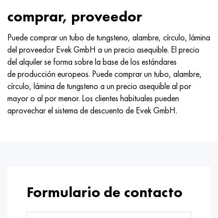
MP159
56DGNH
HN73MBTYu
5B
1.4567 - AISI 304Cu
15X16H2AM
30X, AISI 5130, 30h
comprar, proveedor
multimetro n155
68NKhVKTYu
XN70YU
TL5
1.4570-aisi303Cu
18X11MNFB
30hgs, 30hgs
Puede comprar un tubo de tungsteno, alambre, círculo, lámina
del proveedor Evek GmbH a un precio asequible. El precio
Nicrofer 5923 hMo
79NM, Lupa 7904
HN75MBTYu
A LAS 6
1.4574 - Aleación PH 15-7 Mo®
18X12VMBFR
30hgsa, 30hgsa
del alquiler se forma sobre la base de los estándares
de producción europeos. Puede comprar un tubo, alambre,
Nicrofer 6030
80NM
XN75TBYu
TS-6
1.4580 - AISI 316Cb
20X12VNMF
30hgsn2a, 30hgsna
círculo, lámina de tungsteno a un precio asequible al por
mayor o al por menor. Los clientes habituales pueden
Nitronik 40
80NMV-VI
XN77TYu
14 titanio
1.4597 - AISI 204Cu
20Х3FMI
30xn2ma, 30CrNiMo8
aprovechar el sistema de descuento de Evek GmbH.
Nitronik 50
80NHS
XN77TYUR
SP-17
Aleación 28 - 1.4563
21NKMT
30хн3а, 31nicr14
Nitrónico 60
81HMA
ХН78Т
40 titanio
Aleación 31 - 1.4562
37X12N8G8MFB
34khn3ma, 36NiCrMo16, 35NiCrMo16
Nitronik 75
Tipos de aleaciones de precisión
HN80TBY
Aleación 254smo® - 1.4547
40X10X2M
35hgs, 35hgs
Formulario de contacto
Nimonic 80a
termobimetales
N65M, EP982
Aleación 926 - 1.4529
40Х9С2
35hgsa, 35hgsa