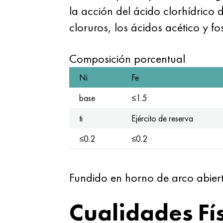
la acción del ácido clorhídrico 
cloruros, los ácidos acético y fo
Composición porcentual
Ni
Fe
base
≤1.5
ti
Ejército de reserva
≤0.2
≤0.2
Fundido en horno de arco abiert
Cualidades Fí