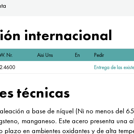
nta
ón internacional
W. Nr.
Aisi Uns
En
Pedir
2.4600
Entrega de las exist
es técnicas
ta aleación a base de níquel (Ni no menos del 
steno, manganeso. Este acero presenta una alta
 plazo en ambientes oxidantes y de alta tempe