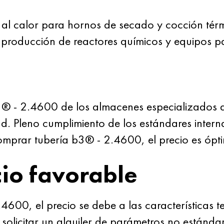
s al calor para hornos de secado y cocción térm
, producción de reactores químicos y equipos p
® - 2.4600 de los almacenes especializados 
d. Pleno cumplimiento de los estándares intern
prar tubería b3® - 2.4600, el precio es ópt
io favorable
600, el precio se debe a las características t
e solicitar un alquiler de parámetros no estánda