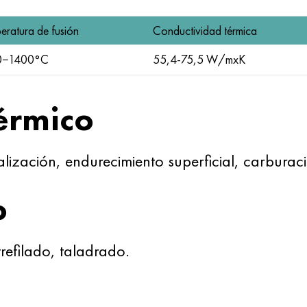
eratura de fusión
Conductividad térmica
0−1400°C
55,4-75,5 W/mxK
érmico
lización, endurecimiento superficial, carburac
o
trefilado, taladrado.