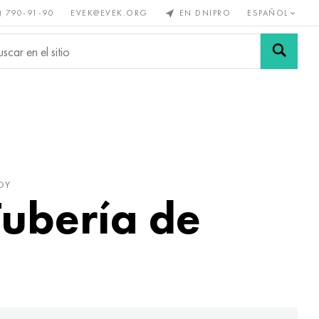
) 790-91-90
EVEK@EVEK.ORG
EN DNIPRO
ESPAÑOL
s no
Aleación de
Mallas y
s
acero
conexiones
OY
Tubería de