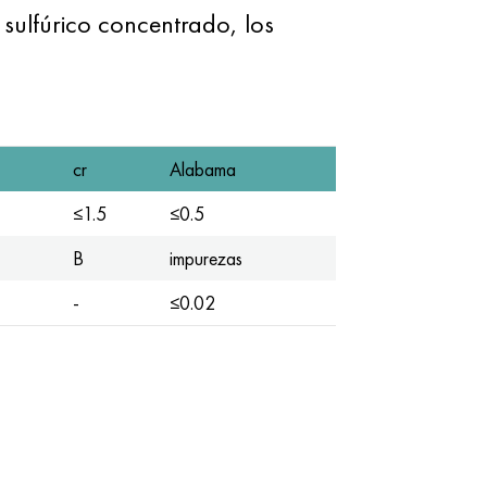
 sulfúrico concentrado, los
cr
Alabama
≤1.5
≤0.5
B
impurezas
-
≤0.02