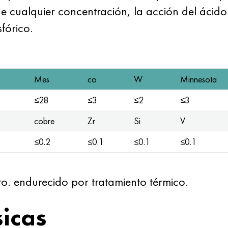
de cualquier concentración, la acción del ácido
sfórico.
Mes
co
W
Minnesota
≤28
≤3
≤2
≤3
cobre
Zr
Si
V
≤0.2
≤0.1
≤0.1
≤0.1
o. endurecido por tratamiento térmico.
sicas