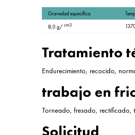
Gravedad específica
Temp
cm3
137
8,0 g/
Tratamiento t
Endurecimiento, recocido, norma
trabajo en fri
Torneado, fresado, rectificado, 
Solicitud