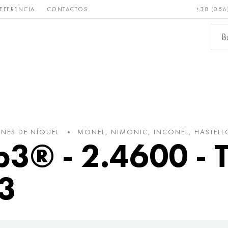
EFERENCIA
CONTACTOS
+38 (056
Raro y
Bronce, cobre,
Metale
refractario
latón
ferroso
NES DE NÍQUEL
MONEL, NIMONIC, INCONEL, HASTELL
b3® - 2.4600 - 
B3