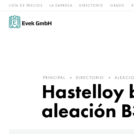
LISTA DE PRECIOS
LA EMPRESA
DIRECTORIO
GRADO
R
Aleaciones de
acero
Titanio
níquel
inoxidable
PRINCIPAL
DIRECTORIO
ALEACIO
Hastelloy 
aleación 