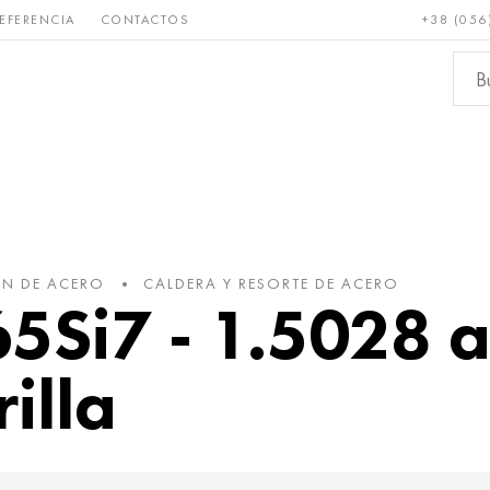
EFERENCIA
CONTACTOS
+38 (056
Raro y
Bronce, cobre,
Metale
refractario
latón
ferroso
ÓN DE ACERO
CALDERA Y RESORTE DE ACERO
5Si7 - 1.5028 
rilla