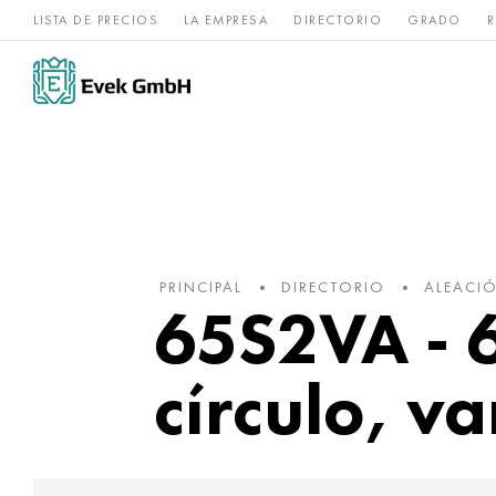
LISTA DE PRECIOS
LA EMPRESA
DIRECTORIO
GRADO
R
Aleaciones de
acero
Titanio
níquel
inoxidable
PRINCIPAL
DIRECTORIO
ALEACI
65S2VA - 6
círculo, va