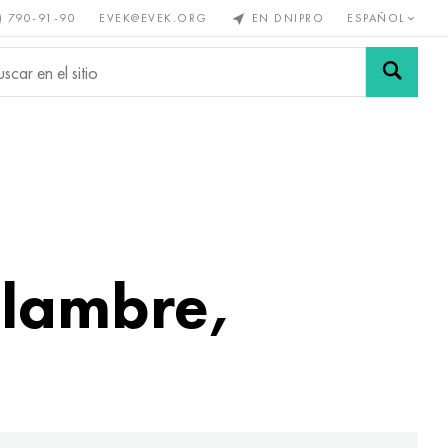
) 790-91-90
EVEK@EVEK.ORG
EN DNIPRO
ESPAÑOL
s no
Aleación de
Mallas y
s
acero
conexiones
alambre,