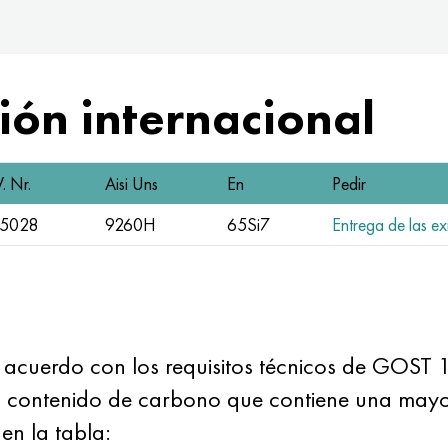
ón internacional
. Nr.
Aisi Uns
En
Pedir
.5028
9260H
65Si7
Entrega de las ex
acuerdo con los requisitos técnicos
de GOST 
to contenido de carbono que contiene una mayo
en la tabla: