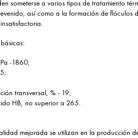
n someterse a varios tipos de tratamiento tér
revenido, así como a la formación de flóculos 
insatisfactoria.
 básicas:
 MPa -1860;
65;
ción transversal, % - 19;
cido HB, no superior a 265.
idad mejorada se utilizan en la producción de 