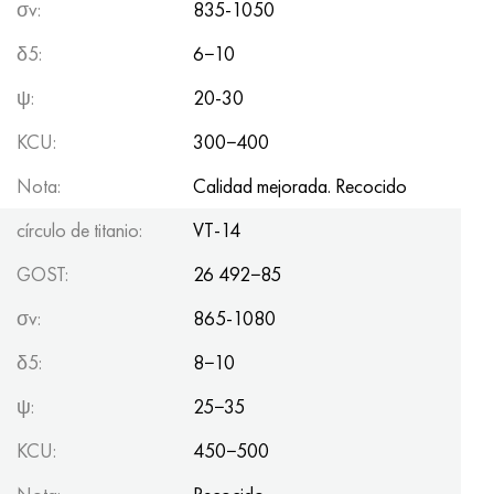
σv:
835-1050
δ5:
6−10
ψ:
20-30
KCU:
300−400
Nota:
Calidad mejorada. Recocido
círculo de titanio:
VT-14
GOST:
26 492−85
σv:
865-1080
δ5:
8−10
ψ:
25−35
KCU:
450−500