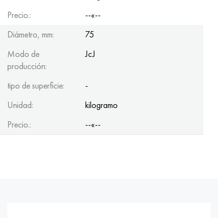
Precio.:
--«--
Diámetro, mm:
75
Modo de
JcJ
producción:
tipo de superficie:
-
Unidad:
kilogramo
Precio.:
--«--