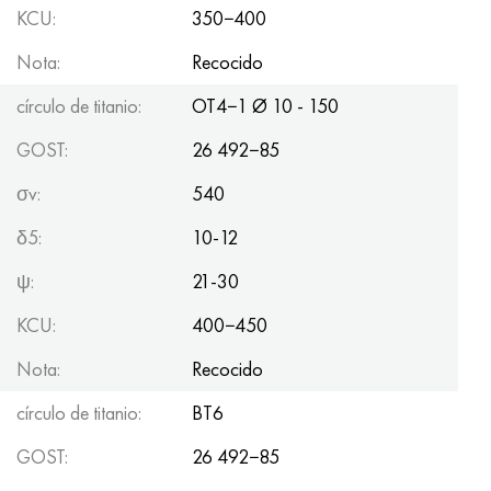
Hastelloy C-276
40XFA, 1.7223, AISI 4142
KCU:
350−400
Nota:
Recocido
Hastelloy C2000
45X, 45h, 1.7035
círculo de titanio:
OT4−1 Ø 10 - 150
Hastelloy 3
45HN2MFA, k2425, 45hnmf
GOST:
26 492−85
Hastelloy x
A40G, 44smn28, 1.0762, 46s20
σv:
540
udimet 500
δ5:
10-12
ψ:
21-30
udimet 720
KCU:
400−450
Nota:
Recocido
círculo de titanio:
BT6
GOST:
26 492−85