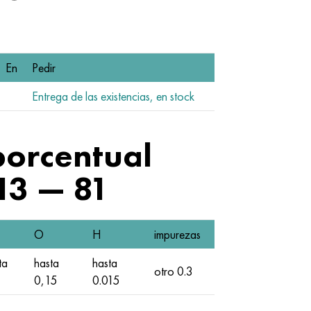
En
Pedir
Entrega de las existencias, en stock
porcentual
13 — 81
O
H
impurezas
ta
hasta
hasta
otro 0.3
0,15
0.015