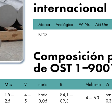
internacional
Marca
Analógico
W. Nr.
Aisi Uns
ВТ23
Composición 
de OST 1−900
Mes
V
norte
ti
Alabama
Zr
1.5 —
4 —
hasta
84,1 —
has
4 — 6.3
2.5
5
0,05
89,3
0.3