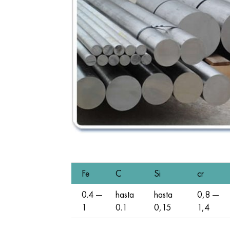
Fe
C
Si
cr
0.4 —
hasta
hasta
0,8 —
1
0.1
0,15
1,4