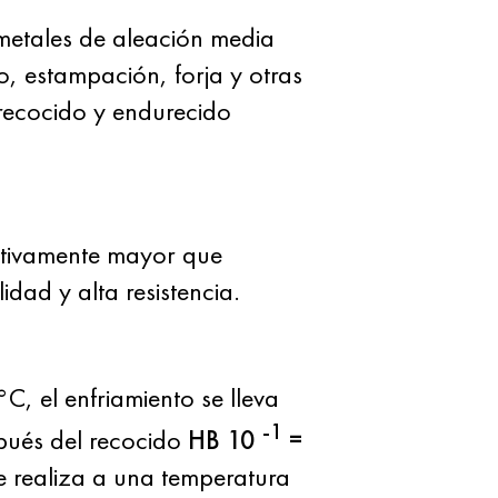
a metales de aleación media
o, estampación, forja y otras
 recocido y endurecido
cativamente mayor que
idad y alta resistencia.
, el enfriamiento se lleva
-1
spués del recocido
HB 10
=
Se realiza a una temperatura