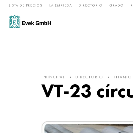
LISTA DE PRECIOS
LA EMPRESA
DIRECTORIO
GRADO
R
Aleaciones de
acero
Titanio
níquel
inoxidable
PRINCIPAL
DIRECTORIO
TITANIO
VT-23 círc