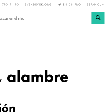
) 790-91-90
EVEK@EVEK.ORG
EN DNIPRO
ESPAÑOL
s no
Aleación de
Mallas y
s
acero
conexiones
a, alambre
ión