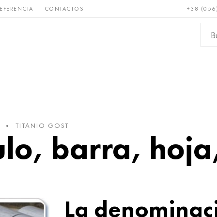
EFERENCIA
CONTACTOS
+38 (056
Raro y
Bronce, cobre,
Metale
refractario
latón
ferroso
TITANIO GOST
ulo, barra, hoj
La denominac