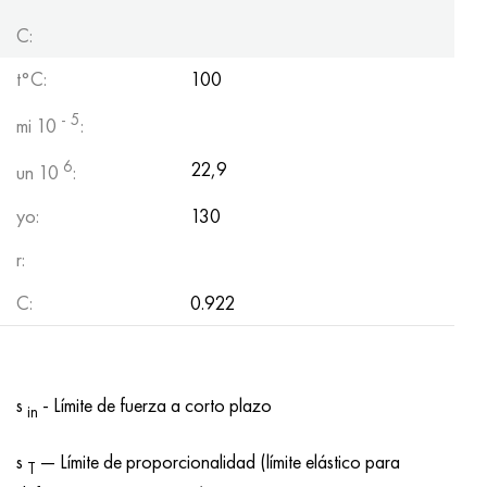
C:
t°С:
100
- 5
mi 10
:
6
22,9
un 10
:
yo:
130
r:
C:
0.922
s
- Límite de fuerza a corto plazo
in
s
— Límite de proporcionalidad (límite elástico para
T