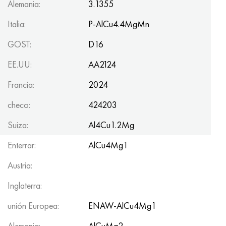
Alemania:
3.1355
Italia:
P-AlCu4.4MgMn
GOST:
D16
EE.UU:
AA2124
Francia:
2024
checo:
424203
Suiza:
Al4Cu1.2Mg
Enterrar:
AlCu4Mg1
Austria:
Inglaterra:
unión Europea:
ENAW-AlCu4Mg1
Alemania:
AlCuMg2