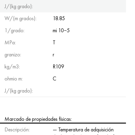
Hastelloy C-276
40XFA, 1.7223, AISI 4142
J/(kg grado):
W/(m grados):
18.85
Hastelloy C2000
45X, 45h, 1.7035
1/grado:
mi 10−5
Hastelloy 3
45HN2MFA, k2425, 45hnmf
MPa:
T
Hastelloy x
A40G, 44smn28, 1.0762, 46s20
granizo:
r
udimet 500
kg/m3:
R109
ohmio m:
C
udimet 720
J/(kg grado):
Marcado de propiedades físicas:
Descripción:
— Temperatura de adquisición