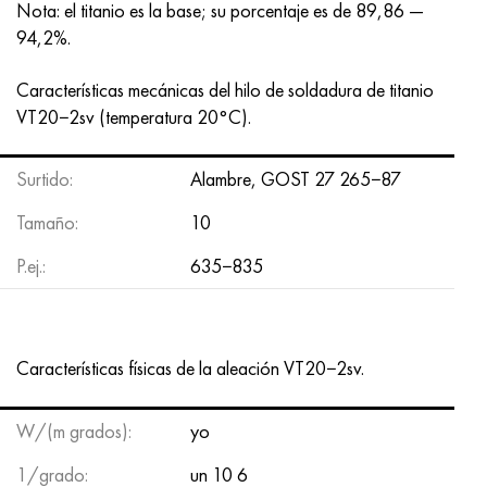
MP159
56DGNH
HN73MBTYu
5B
1.4567 - AISI 304Cu
15X16H2AM
30X, AISI 5130, 30h
Nota: el titanio es la base; su porcentaje es de 89,86 —
94,2%.
multimetro n155
68NKhVKTYu
XN70YU
TL5
1.4570-aisi303Cu
18X11MNFB
30hgs, 30hgs
Características mecánicas del hilo de soldadura de titanio
VT20−2sv (temperatura 20°С).
Nicrofer 5923 hMo
79NM, Lupa 7904
HN75MBTYu
A LAS 6
1.4574 - Aleación PH 15-7 Mo®
18X12VMBFR
30hgsa, 30hgsa
Nicrofer 6030
80NM
XN75TBYu
TS-6
1.4580 - AISI 316Cb
20X12VNMF
30hgsn2a, 30hgsna
Surtido:
Alambre, GOST 27 265−87
Tamaño:
10
Nitronik 40
80NMV-VI
XN77TYu
14 titanio
1.4597 - AISI 204Cu
20Х3FMI
30xn2ma, 30CrNiMo8
P.ej.:
635−835
Nitronik 50
80NHS
XN77TYUR
SP-17
Aleación 28 - 1.4563
21NKMT
30хн3а, 31nicr14
Nitrónico 60
81HMA
ХН78Т
40 titanio
Aleación 31 - 1.4562
37X12N8G8MFB
34khn3ma, 36NiCrMo16, 35NiCrMo16
Características físicas de la aleación VT20−2sv.
Nitronik 75
Tipos de aleaciones de precisión
HN80TBY
Aleación 254smo® - 1.4547
40X10X2M
35hgs, 35hgs
W/(m grados):
yo
Nimonic 80a
termobimetales
N65M, EP982
Aleación 926 - 1.4529
40Х9С2
35hgsa, 35hgsa
1/grado:
un 10 6