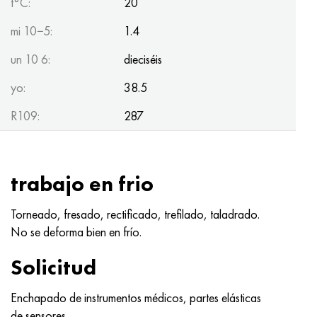
t°С:
20
mi 10−5:
1.4
un 10 6:
dieciséis
yo:
38.5
R109:
287
trabajo en frio
Torneado, fresado, rectificado, trefilado, taladrado.
No se deforma bien en frío.
Solicitud
Enchapado de instrumentos médicos, partes elásticas
de sensores.