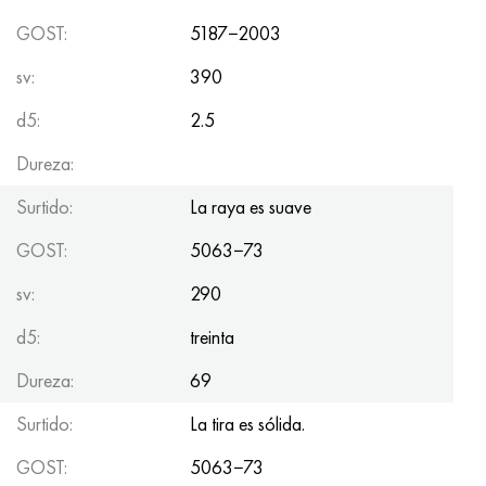
Hastelloy C-276
40XFA, 1.7223, AISI 4142
GOST:
5187−2003
Hastelloy C2000
45X, 45h, 1.7035
sv:
390
d5:
2.5
Hastelloy 3
45HN2MFA, k2425, 45hnmf
Dureza:
Hastelloy x
A40G, 44smn28, 1.0762, 46s20
Surtido:
La raya es suave
udimet 500
GOST:
5063−73
udimet 720
sv:
290
d5:
treinta
Dureza:
69
Surtido:
La tira es sólida.
GOST:
5063−73