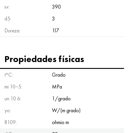
sv:
390
d5:
3
Dureza:
117
Propiedades físicas
t°С:
Grado
mi 10−5:
MPa
un 10 6:
1/grado
yo:
W/(m grado)
R109:
ohmio m