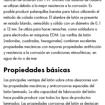
MP159
56DGNH
HN73MBTYu
5B
1.4567 - AISI 304Cu
15X16H2AM
30X, AISI 5130, 30h
se utilizan debido a la mejor resistencia a la corrosión. Es
posible producir palanquillas baratas para tubos utilizando el
multimetro n155
68NKhVKTYu
XN70YU
TL5
1.4570-aisi303Cu
18X11MNFB
30hgs, 30hgs
método de colada continua. El alambre de latón se presenta
en estado blando, semisólido y sólido con un diámetro de 0,1
Nicrofer 5923 hMo
79NM, Lupa 7904
HN75MBTYu
A LAS 6
1.4574 - Aleación PH 15-7 Mo®
18X12VMBFR
30hgsa, 30hgsa
a 12 mm. Se utiliza para hacer remaches. como soldadura o
para electrodos en máquinas EDM. Las varillas de latón
Nicrofer 6030
80NM
XN75TBYu
TS-6
1.4580 - AISI 316Cb
20X12VNMF
30hgsn2a, 30hgsna
(redondas, cuadradas, hexagonales) combinan excelentes
propiedades mecánicas con mayores propiedades antifricción
Nitronik 40
80NMV-VI
XN77TYu
14 titanio
1.4597 - AISI 204Cu
20Х3FMI
30xn2ma, 30CrNiMo8
y resistencia a la corrosión en condiciones atmosféricas, en
agua de río o de mar.
Nitronik 50
80NHS
XN77TYUR
SP-17
Aleación 28 - 1.4563
21NKMT
30хн3а, 31nicr14
Propiedades básicas
Nitrónico 60
81HMA
ХН78Т
40 titanio
Aleación 31 - 1.4562
37X12N8G8MFB
34khn3ma, 36NiCrMo16, 35NiCrMo16
Las principales ventajas del latón sobre otras aleaciones son
Nitronik 75
Tipos de aleaciones de precisión
HN80TBY
Aleación 254smo® - 1.4547
40X10X2M
35hgs, 35hgs
las propiedades mecánicas y anticorrosivas especiales del
latón laminado. La alta capacidad de fabricación del latón
Nimonic 80a
termobimetales
N65M, EP982
Aleación 926 - 1.4529
40Х9С2
35hgsa, 35hgsa
hace posible producir casi todos los tipos de productos
laminados. Las propiedades corrosivas del latón se destacan