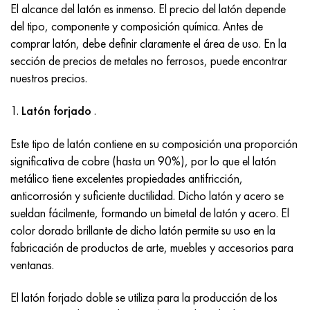
El alcance del latón es inmenso. El precio del latón depende
Hastelloy C-276
40XFA, 1.7223, AISI 4142
del tipo, componente y composición química. Antes de
comprar latón, debe definir claramente el área de uso. En la
Hastelloy C2000
45X, 45h, 1.7035
sección de precios de metales no ferrosos, puede encontrar
nuestros precios.
Hastelloy 3
45HN2MFA, k2425, 45hnmf
1.
Latón forjado
.
Hastelloy x
A40G, 44smn28, 1.0762, 46s20
Este tipo de latón contiene en su composición una proporción
udimet 500
significativa de cobre (hasta un 90%), por lo que el latón
metálico tiene excelentes propiedades antifricción,
udimet 720
anticorrosión y suficiente ductilidad. Dicho latón y acero se
sueldan fácilmente, formando un bimetal de latón y acero. El
color dorado brillante de dicho latón permite su uso en la
fabricación de productos de arte, muebles y accesorios para
ventanas.
El latón forjado doble se utiliza para la producción de los