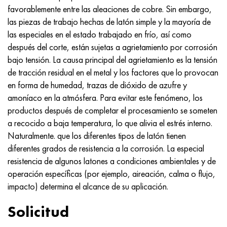
Nimónico 90
tubo de precisión
H70MFV
AM-350 - ams 5548
45Х14Н14В2М
ac35g2, 36smnpb14, 1.0765
favorablemente entre las aleaciones de cobre. Sin embargo,
las piezas de trabajo hechas de latón simple y la mayoría de
Nimónico 263
AM-355 - ams 5547
50X14MF
38x2n2ma, 34CrNiMo6, 40NiCrMo7
las especiales en el estado trabajado en frío, así como
después del corte, están sujetas a agrietamiento por corrosión
Haynes 25
Custom 450® - uns S45000
65X13
40hn2ma, 34CrNiMo4, 36hnm
bajo tensión. La causa principal del agrietamiento es la tensión
de tracción residual en el metal y los factores que lo provocan
Haynes 188
Ascoloy griego 418
90X18MF
38hs, 37hs
en forma de humedad, trazas de dióxido de azufre y
amoníaco en la atmósfera. Para evitar este fenómeno, los
Haynes 230
Tubería resistente a la corrosión
95X18
38XA, 37Cr4, AISI 5135
productos después de completar el procesamiento se someten
a recocido a baja temperatura, lo que alivia el estrés interno.
Hastelloy b2
38HN3MFA, 35nicrmov12-5
Naturalmente. que los diferentes tipos de latón tienen
diferentes grados de resistencia a la corrosión. La especial
Hastelloy b3
40G, 40Mn4, AISI 1035
resistencia de algunos latones a condiciones ambientales y de
operación específicas (por ejemplo, aireación, calma o flujo,
hastelloy c4
38XM, 42CrMo4, AISI 1.7225
impacto) determina el alcance de su aplicación.
Solicitud
hastelloy c22
40ХН, 36NiCr6, AISI 3135