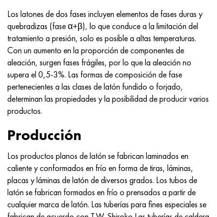
Incotherm
47ND
HN62VMYUT
VT-35
1.4466 - AISI 310MoLn
10X17H13M3T
2,0872, CuNi10Fe1Mn, Cw352h
latón rojo
45G2, 45g2, AISI 1144
Р6М5, 1.3343, hs6-5-2, sw7m
Los latones de dos fases incluyen elementos de fases duras y
quebradizas (fase α+β), lo que conduce a la limitación del
incotest
47НХР
HN62MVKYU
PT-1M
Aleación Al6xn
10X18N18Yu4D
Bronce aluminio silicio
C84400, CuSn2ZnPb
Aleación de acero estructural
Р6М5К5, 1.3243, hs6-5-2-5
tratamiento a presión, solo es posible a altas temperaturas.
Con un aumento en la proporción de componentes de
Jette M152
49KF
HN63MB
PT-3V
15-7Ph® - 1.4532
11X11N2V2MF
CW301G, C64200
C83600, CuSn5ZnPb
10g2, 10g2, AISI 1513
R6M5F3, 1.3344, hs6-5-3
aleación, surgen fases frágiles, por lo que la aleación no
supera el 0,5-3%. Las formas de composición de fase
Cobalto 6B
49K2F, 49K2FA-VI
XN65VM
PT-7M
PH 13-8 meses - 1.4534
12Х18Н9Т
bronce de silicio
12X2H4A, 15NiCr13, 1.5752
9М4К8,1.3207
pertenecientes a las clases de latón fundido o forjado,
determinan las propiedades y la posibilidad de producir varios
maraging 250
Aleación 50N
KhN65VMTYu
2B
1.4542 - 17-4Ph®
13X11N2V2MF
C65500, CuAl11Fe3
AC14, 11SMnPb30
R12F3, 1.3318, sw12
productos.
René 41
Aleación 50NP
KhN67MVTYu
SPT-2 sv
Custom 455® - 1.4543 - uns s45500
15x11mf
C65620, CuSi3Fe2Zn3
20G, 20mn5
P18, 1,3355, hs18-0-1, sw18
Producción
Maraging 300
50NHS
KhN68VKTYU
A LAS 3
1.4545 - 15-5Ph®
15х12vnmf
C65100, CuSi1.5
20XH3A, AISI 4320, 20hn3a
Acero carbono
Los productos planos de latón se fabrican laminados en
caliente y conformados en frío en forma de tiras, láminas,
Maraging 350
Aleación 52N
KhN68VMTYUK-vd
3M
1.4548 - 17-4Ph®
15Х12Н2MVFAB
Bronce estaño-plomo
20HM, 24CrMo5, 20hm
10,1.1645, C105W1
placas y láminas de latón de diversos grados. Los tubos de
latón se fabrican formados en frío o prensados a partir de
MP35N
52K12F
KhN70VMTYu
TL3
1.4550 - AISI 347
15X16K5N2MVFAB
c92200, CuSn6Zn4Pb2
25KhGM, 20CrMo5, 1.7264
11G12, 110G13L, X120Mn12
cualquier marca de latón. Las tuberías para fines especiales se
fabrican de acuerdo con
T.W. Shiroko
Las tuberías de caldera