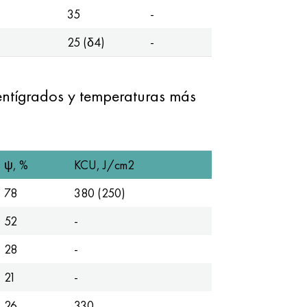
35
-
25 (δ4)
-
entígrados y temperaturas más
ψ, %
KCU, J/cm2
78
380 (250)
52
-
28
-
21
-
26
330