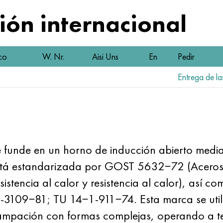
ón internacional
co
W. Nr.
Aisi Uns
En
Pedir
Entrega de las
unde en un horno de inducción abierto median
está estandarizada por GOST 5632−72 (Aceros 
sistencia al calor y resistencia al calor), así c
109−81; TU 14−1-911−74. Esta marca se utili
tampación con formas complejas, operando a 