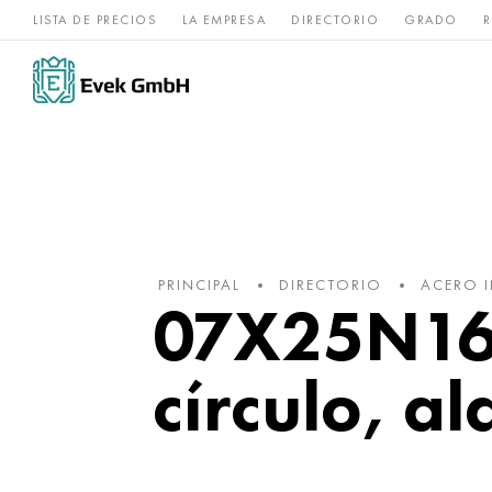
LISTA DE PRECIOS
LA EMPRESA
DIRECTORIO
GRADO
R
Aleaciones de
acero
Titanio
níquel
inoxidable
PRINCIPAL
DIRECTORIO
ACERO 
07X25N16A
círculo, a