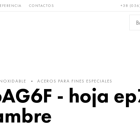
EFERENCIA
CONTACTOS
+38 (056
Raro y
Bronce, cobre,
Metale
refractario
latón
ferroso
INOXIDABLE
ACEROS PARA FINES ESPECIALES
G6F - hoja ep
lambre