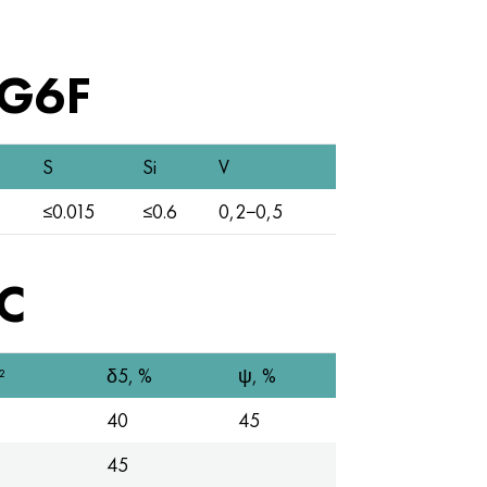
AG6F
S
Si
V
≤0.015
≤0.6
0,2−0,5
°C
²
δ5, %
ψ, %
40
45
45