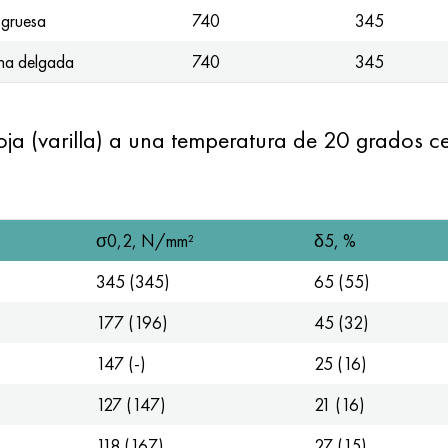
 gruesa
740
345
na delgada
740
345
ja (varilla) a una temperatura de 20 grados c
σ0,2, N/mm²
δ5, %
345 (345)
65 (55)
177 (196)
45 (32)
147 (-)
25 (16)
127 (147)
21 (16)
118 (167)
27 (15)