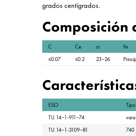
grados centígrados.
Composición
C
Ce
cr
Fe
≤0.07
≤0.2
23−26
Princi
Característic
ESO
Tipo
TU 14−1-911−74
vara
TU 14−1-3109−81
740