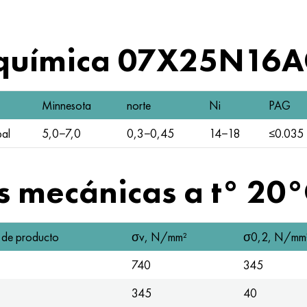
 química 07X25N16
Minnesota
norte
Ni
PAG
pal
5,0−7,0
0,3−0,45
14−18
≤0.035
as mecánicas a t° 20
 de producto
σv, N/mm²
σ0,2, N/mm
740
345
345
40