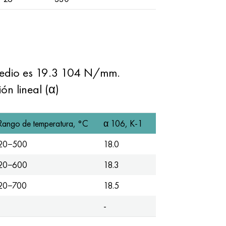
omedio es 19.3 104 N/mm.
ón lineal (α)
Rango de temperatura, °С
α 106, K-1
20−500
18.0
20−600
18.3
20−700
18.5
-
-