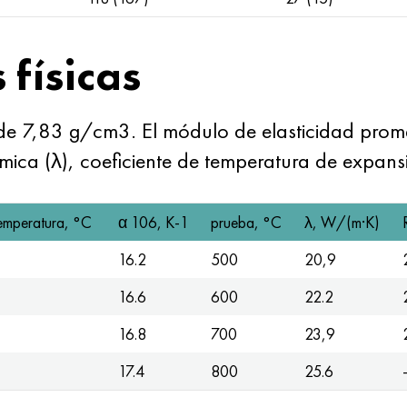
 físicas
 de 7,83 g/cm3. El módulo de elasticidad pr
mica (λ), coeficiente de temperatura de expansi
emperatura, °С
α 106, K-1
prueba, °C
λ, W/(m·K)
16.2
500
20,9
16.6
600
22.2
16.8
700
23,9
17.4
800
25.6