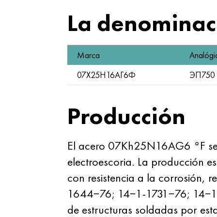
La denominaci
Marca
Analógi
07Х25Н16АГ6Ф
ЭП750
Producción
El acero 07Kh25N16AG6 °F se f
electroescoria. La producción 
con resistencia a la corrosión, re
1644−76; 14−1-1731−76; 14−1-3
de estructuras soldadas por es