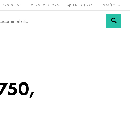
) 790-91-90
EVEK@EVEK.ORG
EN DNIPRO
ESPAÑOL
s no
Aleación de
Mallas y
s
acero
conexiones
750,