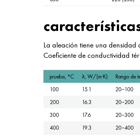
características
La aleación tiene una densidad
Coeficiente de conductividad tér
prueba, °C
λ, W/(m·K)
Rango de t
100
15.1
20−100
200
16.3
20−200
300
17.6
20−300
400
19.3
20−400