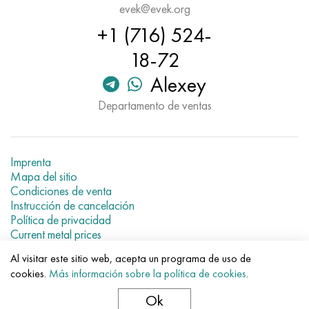
evek@evek.org
+1 (716) 524-
18-72
Alexey
Departamento de ventas
Imprenta
Mapa del sitio
Condiciones de venta
Instrucción de cancelación
Política de privacidad
Current metal prices
Al visitar este sitio web, acepta un programa de uso de
© 2007–2026 «Evek GmbH»
cookies.
Más información sobre la política de cookies
.
El uso de los materiales de la web sin enlaces directos para el
hotel.
Ok