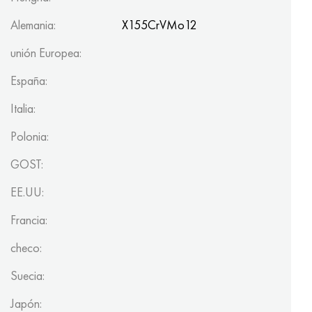
Alemania:
X155CrVMo12
unión Europea:
España:
Italia:
Polonia:
GOST:
EE.UU:
Francia:
checo:
Suecia:
Japón: