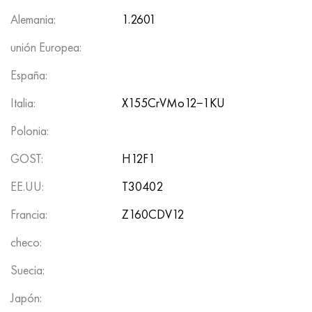
Alemania:
1.2601
unión Europea:
España:
Italia:
X155CrVMo12−1KU
Polonia:
GOST:
H12F1
EE.UU:
T30402
Francia:
Z160CDV12
checo:
Suecia:
Japón: