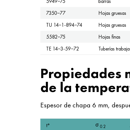
5949−75
barras
7350−77
Hojas gruesas
TU 14−1-894−74
Hojas gruesas
5582−75
Hojas finas
TE 14−3-59−72
Tuberías trabaja
Propiedades 
de la tempera
Espesor de chapa 6 mm, despu
σ
t°
0.2