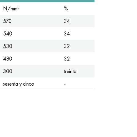
N/mm²
%
570
34
540
34
530
32
480
32
300
treinta
sesenta y cinco
-