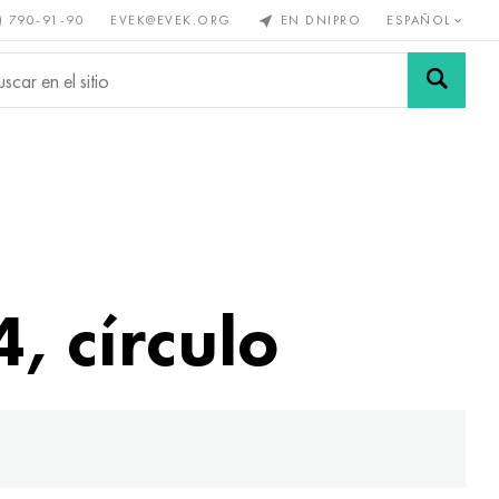
) 790-91-90
EVEK@EVEK.ORG
EN DNIPRO
ESPAÑOL
s no
Aleación de
Mallas y
s
acero
conexiones
 círculo