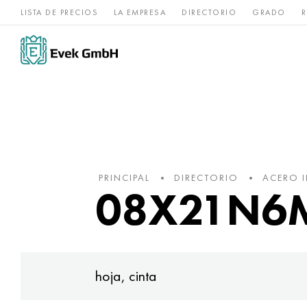
LISTA DE PRECIOS
LA EMPRESA
DIRECTORIO
GRADO
R
Aleaciones de
acero
Titanio
níquel
inoxidable
PRINCIPAL
DIRECTORIO
ACERO 
08X21N6M2
hoja, cinta