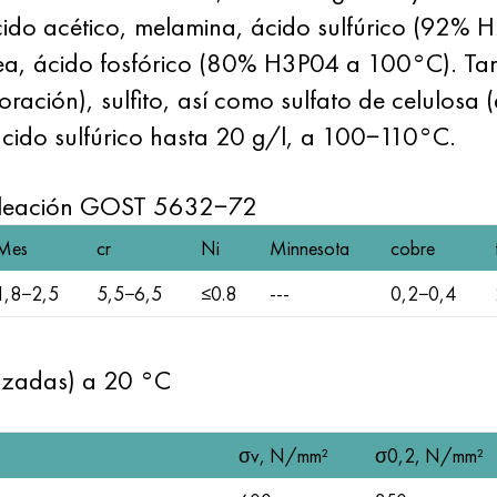
e ácido acético, melamina, ácido sulfúrico (9
, ácido fosfórico (80% H3P04 a 100°C). Tambi
ación), sulfito, así como sulfato de celulosa (e
ido sulfúrico hasta 20 g/l, a 100−110°C.
 aleación GOST 5632−72
Mes
cr
Ni
Minnesota
cobre
1,8−2,5
5,5−6,5
≤0.8
---
0,2−0,4
izadas) a 20 °С
σv, N/mm²
σ0,2, N/mm²