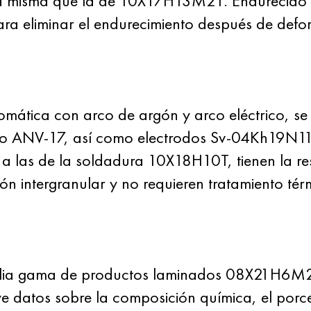
es la misma que la de 10X17H13M2T. Endurecid
para eliminar el endurecimiento después de defor
mática con arco de argón y arco eléctrico, se 
 ANV-17, así como electrodos Sv-04Kh19N1
 a las de la soldadura 10X18H10T, tienen la re
ión intergranular y no requieren tratamiento tér
a gama de productos laminados 08X21H6M2T
ye datos sobre la composición química, el por