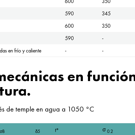
600
350
590
345
600
350
590
-
das en frío y caliente
-
-
mecánicas en funció
tura.
és de temple en agua a 1050 °C
σ
t°
σB
δ5
0.2