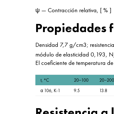
ψ — Contracción relativa, [ % ]
Propiedades f
Densidad 7,7 g/cm3; resistenc
módulo de elasticidad 0,193, 
El coeficiente de temperatura de
t, °С
20−100
20−20
α 106, K-1
9.5
13.8
Resistencia a 