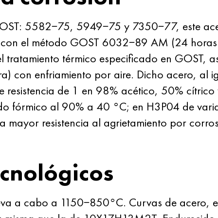
GOST: 5582−75, 5949−75 y 7350−77, este acero 
 con el método GOST 6032−89 AM (24 horas en
l tratamiento térmico especificado en GOST, 
) con enfriamiento por aire. Dicho acero, al i
resistencia de 1 en 98% acético, 50% cítrico
ácido fórmico al 90% a 40 °C; en H3P04 de va
a mayor resistencia al agrietamiento por corro
cnológicos
lleva a cabo a 1150−850°C. Curvas de acero, 