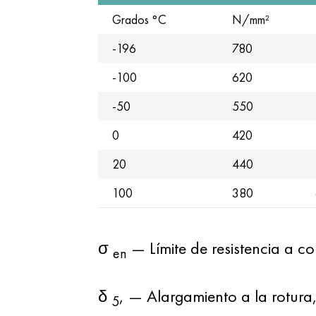
Grados °C
N/mm²
-196
780
-100
620
-50
550
0
420
20
440
100
380
σ
— Límite de resistencia a c
en
δ
, — Alargamiento a la rotura,
5