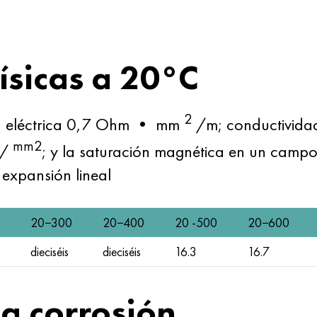
ísicas a 20°C
2
ia eléctrica 0,7 Ohm • mm
/m; conductivida
mm2
N/
; y la saturación magnética en un camp
 expansión lineal
0
20−300
20−400
20 -500
20−600
dieciséis
dieciséis
16.3
16.7
la corrosión