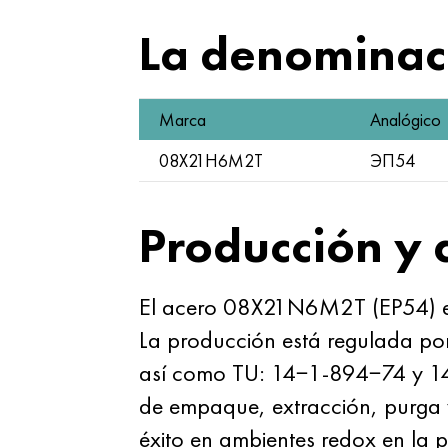
La denominaci
Marca
Analógico
08Х21Н6М2Т
ЭП54
Producción y 
El acero 08X21N6M2T (EP54) es u
La producción está regulada 
así como TU: 14−1-894−74 y 14−
de empaque, extracción, purga y
éxito en ambientes redox en la p