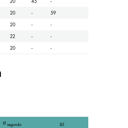
20
45
-
20
-
59
20
-
-
22
-
-
20
-
-
n
σ
segundo
δ5