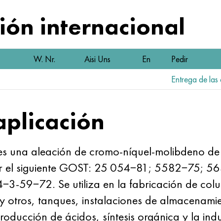
ón internacional
W. Nr.
Aisi Uns
En
Pedir
Entrega de las 
aplicación
na aleación de cromo-níquel-molibdeno de la c
por el siguiente GOST: 25 054−81; 5582−75;
3-59−72. Se utiliza en la fabricación de colu
 otros, tanques, instalaciones de almacenamie
roducción de ácidos, síntesis orgánica y la indu