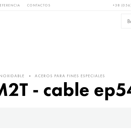
EFERENCIA
CONTACTOS
+38 (056
Raro y
Bronce, cobre,
Metale
refractario
latón
ferroso
INOXIDABLE
ACEROS PARA FINES ESPECIALES
T - cable ep54,