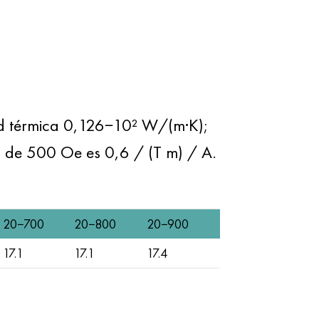
d térmica 0,126−10² W/(m·K);
o de 500 Oe es 0,6 / (T m) / A.
20−700
20−800
20−900
17.1
17.1
17.4