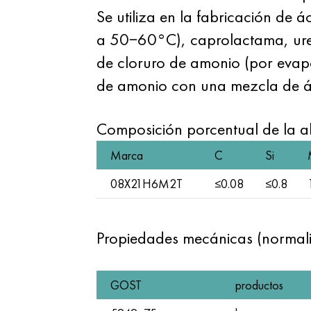
Se utiliza en la fabricación d
a 50−60°C), caprolactama, urea
de cloruro de amonio (por evapor
de amonio con una mezcla de ác
Composición porcentual de la
Marca
C
Si
08X21H6M2T
≤0.08
≤0.8
Propiedades mecánicas (normal
GOST
productos