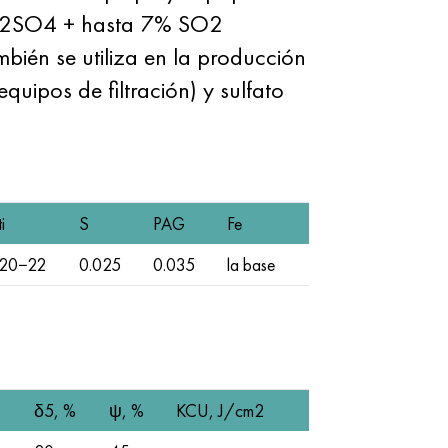
2% H2SO4 + hasta 7% SO2
én se utiliza en la producción
quipos de filtración) y sulfato
ti
S
PAG
Fe
20−22
0.025
0.035
la base
δ5, %
ψ, %
KCU, J/cm2