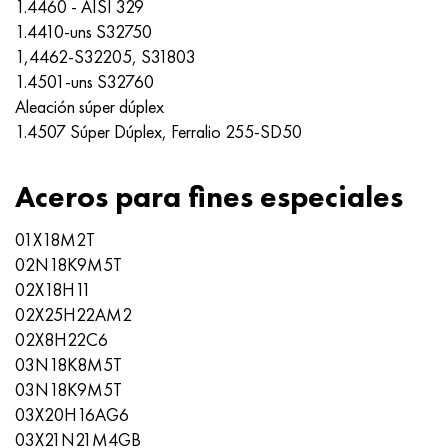
1.4460 - AISI 329
1.4410-uns S32750
1,4462-S32205, S31803
1.4501-uns S32760
Aleación súper dúplex
1.4507 Súper Dúplex, Ferralio 255-SD50
Aceros para fines especiales
01X18M2T
02N18K9M5T
02Х18Н11
02X25H22AM2
02Х8Н22С6
03N18K8M5T
03N18K9M5T
03Х20Н16AG6
03X21N21M4GB