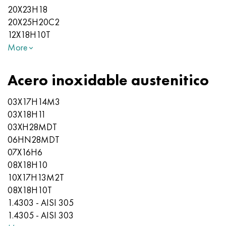
20X23H18
20Х25Н20С2
12X18H10T
More
Acero inoxidable austenitico
03Х17Н14М3
03Х18Н11
03ХН28MDT
06HN28MDT
07X16H6
08X18Н10
10X17H13M2T
08X18H10T
1.4303 - AISI 305
1.4305 - AISI 303