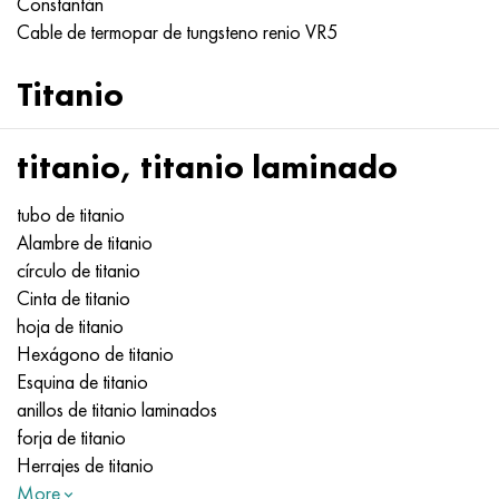
Constantán
Hastelloy C-276
40XFA, 1.7223, AISI 4142
Cable de termopar de tungsteno renio VR5
Hastelloy C2000
45X, 45h, 1.7035
Titanio
Hastelloy 3
45HN2MFA, k2425, 45hnmf
titanio, titanio laminado
Hastelloy x
A40G, 44smn28, 1.0762, 46s20
tubo de titanio
udimet 500
Alambre de titanio
círculo de titanio
udimet 720
Cinta de titanio
hoja de titanio
Hexágono de titanio
Esquina de titanio
anillos de titanio laminados
forja de titanio
Herrajes de titanio
More