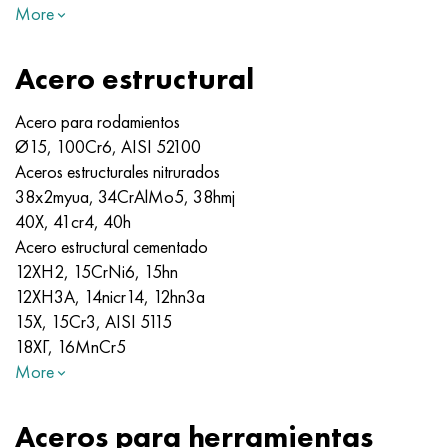
More
Acero estructural
Acero para rodamientos
Ø15, 100Cr6, AISI 52100
Aceros estructurales nitrurados
38x2myua, 34CrAlMo5, 38hmj
40X, 41cr4, 40h
Acero estructural cementado
12ХН2, 15CrNi6, 15hn
12XH3A, 14nicr14, 12hn3a
15X, 15Cr3, AISI 5115
18ХГ, 16MnCr5
More
Aceros para herramientas