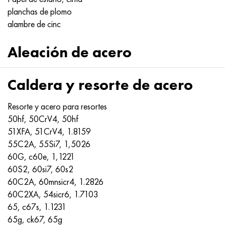
planchas de plomo
alambre de cinc
Aleación de acero
Caldera y resorte de acero
Resorte y acero para resortes
50hf, 50CrV4, 50hf
51XFA, 51CrV4, 1.8159
55C2A, 55Si7, 1,5026
60G, c60e, 1,1221
60S2, 60si7, 60s2
60C2A, 60mnsicr4, 1.2826
60С2ХА, 54sicr6, 1.7103
65, c67s, 1.1231
65g, ck67, 65g