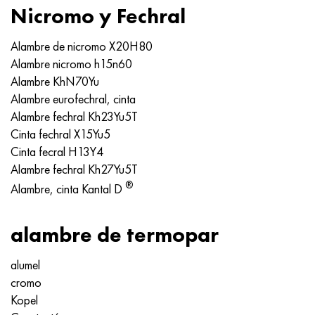
Nimónico 90
tubo de precisión
H70MFV
AM-350 - ams 5548
45Х14Н14В2М
ac35g2, 36smnpb14, 1.0765
Nicromo y Fechral
Nimónico 263
AM-355 - ams 5547
50X14MF
38x2n2ma, 34CrNiMo6, 40NiCrMo7
Alambre de nicromo Х20Н80
Alambre nicromo h15n60
Haynes 25
Custom 450® - uns S45000
65X13
40hn2ma, 34CrNiMo4, 36hnm
Alambre KhN70Yu
Alambre eurofechral, cinta
Haynes 188
Ascoloy griego 418
90X18MF
38hs, 37hs
Alambre fechral Kh23Yu5T
Cinta fechral X15Yu5
Haynes 230
Tubería resistente a la corrosión
95X18
38XA, 37Cr4, AISI 5135
Cinta fecral H13Y4
Alambre fechral Kh27Yu5T
Hastelloy b2
38HN3MFA, 35nicrmov12-5
®
Alambre, cinta Kantal D
Hastelloy b3
40G, 40Mn4, AISI 1035
alambre de termopar
hastelloy c4
38XM, 42CrMo4, AISI 1.7225
alumel
cromo
hastelloy c22
40ХН, 36NiCr6, AISI 3135
Kopel