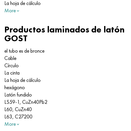
La hoja de cálculo
More
Productos laminados de latón
GOST
el tubo es de bronce
Cable
Círculo
La cinta
La hoja de cálculo
hexágono
Latón fundido
LS59-1, CuZn40Pb2
L60, CuZn40
L63, C27200
More