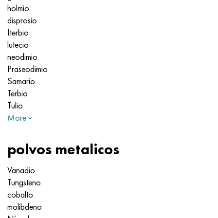
holmio
disprosio
Iterbio
lutecio
neodimio
Praseodimio
Samario
Terbio
Tulio
More
polvos metalicos
Vanadio
Tungsteno
cobalto
molibdeno