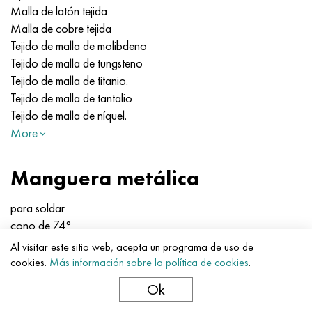
Malla de latón tejida
Malla de cobre tejida
Tejido de malla de molibdeno
Tejido de malla de tungsteno
Tejido de malla de titanio.
Tejido de malla de tantalio
Tejido de malla de níquel.
More
Manguera metálica
para soldar
cono de 74°
Esfera bajo un cono con un ángulo de 60°.
Al visitar este sitio web, acepta un programa de uso de
Conexión de brida
cookies.
Más información sobre la política de cookies
.
Conexión de brida con pernos articulados
Ok
pezón masculino