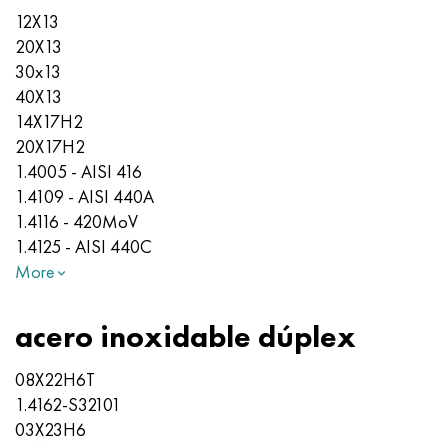
12X13
20X13
30x13
40X13
14X17H2
20X17H2
1.4005 - AISI 416
1.4109 - AISI 440A
1.4116 - 420MoV
1.4125 - AISI 440C
More
acero inoxidable dúplex
08Х22Н6Т
1.4162-S32101
03X23H6