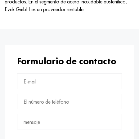
productos. En el segmento de acero inoxidable austenítico,
Hastelloy C-276
40XFA, 1.7223, AISI 4142
Evek GmbH es un proveedor rentable.
Hastelloy C2000
45X, 45h, 1.7035
Hastelloy 3
45HN2MFA, k2425, 45hnmf
Hastelloy x
A40G, 44smn28, 1.0762, 46s20
Formulario de contacto
udimet 500
udimet 720