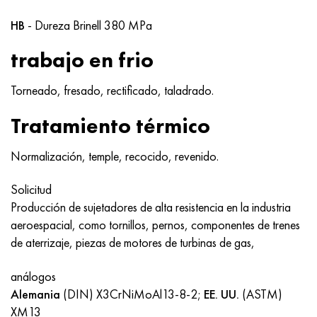
MP159
56DGNH
HN73MBTYu
5B
1.4567 - AISI 304Cu
15X16H2AM
30X, AISI 5130, 30h
HB
- Dureza Brinell 380 MPa
multimetro n155
68NKhVKTYu
XN70YU
TL5
1.4570-aisi303Cu
18X11MNFB
30hgs, 30hgs
trabajo en frio
Nicrofer 5923 hMo
79NM, Lupa 7904
HN75MBTYu
A LAS 6
1.4574 - Aleación PH 15-7 Mo®
18X12VMBFR
30hgsa, 30hgsa
Torneado, fresado, rectificado, taladrado.
Nicrofer 6030
80NM
XN75TBYu
TS-6
1.4580 - AISI 316Cb
20X12VNMF
30hgsn2a, 30hgsna
Tratamiento térmico
Nitronik 40
80NMV-VI
XN77TYu
14 titanio
1.4597 - AISI 204Cu
20Х3FMI
30xn2ma, 30CrNiMo8
Normalización, temple, recocido, revenido.
Nitronik 50
80NHS
XN77TYUR
SP-17
Aleación 28 - 1.4563
21NKMT
30хн3а, 31nicr14
Solicitud
Producción de sujetadores de alta resistencia en la industria
Nitrónico 60
81HMA
ХН78Т
40 titanio
Aleación 31 - 1.4562
37X12N8G8MFB
34khn3ma, 36NiCrMo16, 35NiCrMo16
aeroespacial, como tornillos, pernos, componentes de trenes
de aterrizaje, piezas de motores de turbinas de gas,
Nitronik 75
Tipos de aleaciones de precisión
HN80TBY
Aleación 254smo® - 1.4547
40X10X2M
35hgs, 35hgs
análogos
Nimonic 80a
termobimetales
N65M, EP982
Aleación 926 - 1.4529
40Х9С2
35hgsa, 35hgsa
Alemania
(DIN) X3CrNiMoAl13-8-2;
EE. UU.
(ASTM)
XM13