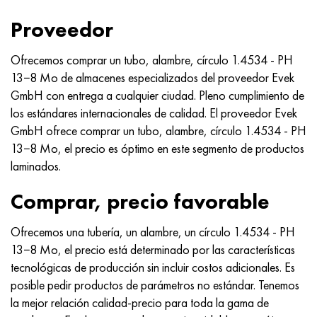
Nimónico 90
tubo de precisión
H70MFV
AM-350 - ams 5548
45Х14Н14В2М
ac35g2, 36smnpb14, 1.0765
Proveedor
Nimónico 263
AM-355 - ams 5547
50X14MF
38x2n2ma, 34CrNiMo6, 40NiCrMo7
Ofrecemos comprar un tubo, alambre, círculo 1.4534 - PH
13−8 Mo de almacenes especializados del proveedor Evek
Haynes 25
Custom 450® - uns S45000
65X13
40hn2ma, 34CrNiMo4, 36hnm
GmbH con entrega a cualquier ciudad. Pleno cumplimiento de
los estándares internacionales de calidad. El proveedor Evek
Haynes 188
Ascoloy griego 418
90X18MF
38hs, 37hs
GmbH ofrece comprar un tubo, alambre, círculo 1.4534 - PH
13−8 Mo, el precio es óptimo en este segmento de productos
Haynes 230
Tubería resistente a la corrosión
95X18
38XA, 37Cr4, AISI 5135
laminados.
Hastelloy b2
38HN3MFA, 35nicrmov12-5
Comprar, precio favorable
Hastelloy b3
40G, 40Mn4, AISI 1035
Ofrecemos una tubería, un alambre, un círculo 1.4534 - PH
13−8 Mo, el precio está determinado por las características
hastelloy c4
38XM, 42CrMo4, AISI 1.7225
tecnológicas de producción sin incluir costos adicionales. Es
posible pedir productos de parámetros no estándar. Tenemos
hastelloy c22
40ХН, 36NiCr6, AISI 3135
la mejor relación calidad-precio para toda la gama de