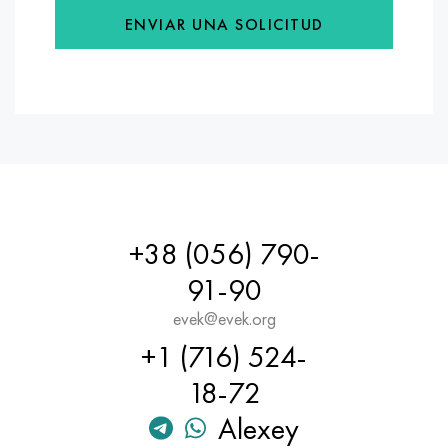
ENVIAR UNA SOLICITUD
+38 (056) 790-
91-90
evek@evek.org
+1 (716) 524-
18-72
Alexey