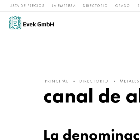
LISTA DE PRECIOS
LA EMPRESA
DIRECTORIO
GRADO
R
Aleaciones de
acero
Titanio
níquel
inoxidable
PRINCIPAL
DIRECTORIO
METALE
canal de a
La denominaci