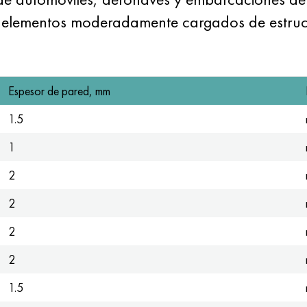
de elementos moderadamente cargados de estruc
Espesor de pared, mm
1.5
1
2
2
2
2
1.5