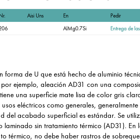
Nr.
Aisi Uns
En
Pedir
206
AlMg0.7Si
Entrega de las
 en forma de U que está hecho de aluminio técn
or ejemplo, aleación AD31 con una composi
ene una superficie mate lisa de color gris claro
usos eléctricos como generales, generalmente s
d del acabado superficial es estándar. Se utili
laminado sin tratamiento térmico (AD31). En l
to térmico, no debe haber rastros de sobrequem