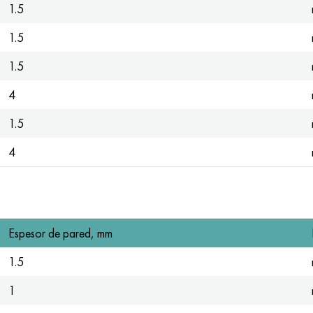
1.5
1.5
1.5
4
1.5
4
Espesor de pared, mm
1.5
1