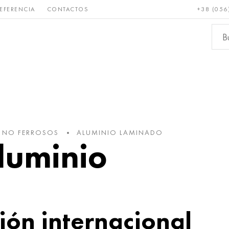
EFERENCIA
CONTACTOS
+38 (056
Raro y
Bronce, cobre,
Metale
refractario
latón
ferroso
S NO FERROSOS
ALUMINIO LAMINADO
luminio
ón internacional