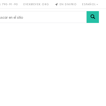
) 790-91-90
EVEK@EVEK.ORG
EN DNIPRO
ESPAÑOL
s no
Aleación de
Mallas y
s
acero
conexiones