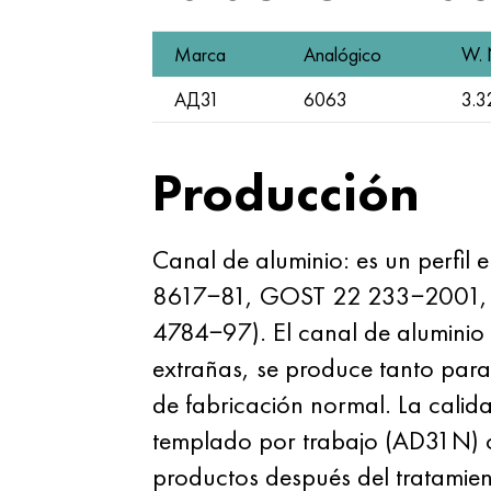
Marca
Analógico
W. 
АД31
6063
3.3
Producción
Canal de aluminio: es un perfil
8617−81, GOST 22 233−2001, p
4784−97). El canal de aluminio ti
extrañas, se produce tanto para 
de fabricación normal. La calida
templado por trabajo (AD31N) o 
productos después del tratamien