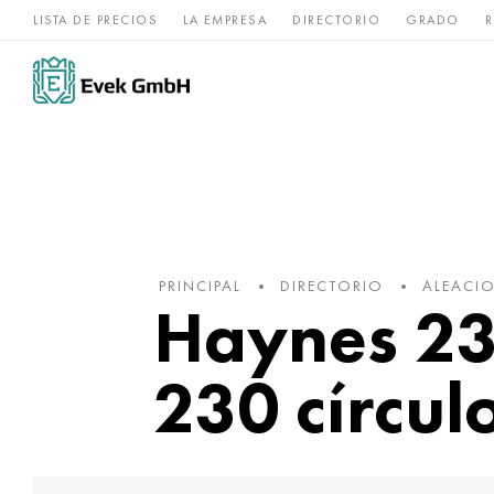
LISTA DE PRECIOS
LA EMPRESA
DIRECTORIO
GRADO
R
Aleaciones de
acero
Titanio
níquel
inoxidable
PRINCIPAL
DIRECTORIO
ALEACIO
Haynes 230
230 círcul