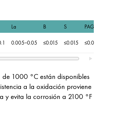
La
B
S
PAG
0.1
0.005−0.05
≤0.015
≤0.015
≤0.03
a de 1000 °C están disponibles
istencia a la oxidación proviene
a y evita la corrosión a 2100 °F