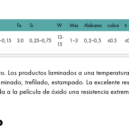
Fe
Si
W
Mes
Alabama
cobre
ti
13-
−0,15
3.0
0,25−0,75
1−3
0,2−0,5
≤0.5
≤
15
to. Los productos laminados a una temperatur
minado, trefilado, estampado. La excelente res
a a la película de óxido una resistencia extrem
o