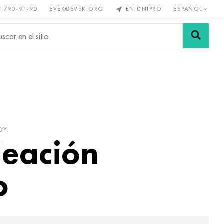
) 790-91-90
EVEK@EVEK.ORG
EN DNIPRO
ESPAÑOL
s no
Aleación de
Mallas y
s
acero
conexiones
OY
leación
o