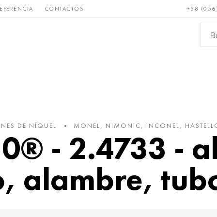
EFERENCIA
CONTACTOS
+38 (056
Raro y
Bronce, cobre,
Metale
refractario
latón
ferroso
NES DE NÍQUEL
MONEL, NIMONIC, INCONEL, HASTELL
® - 2.4733 - a
o, alambre, tub