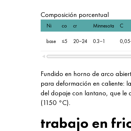
Composición porcentual
Ni
co
cr
Minnesota
C
base
≤5
20−24
0.3−1
0,05
Fundido en horno de arco abier
para deformación en caliente: la
del dopaje con lantano, que le d
(1150 °C).
trabajo en fri