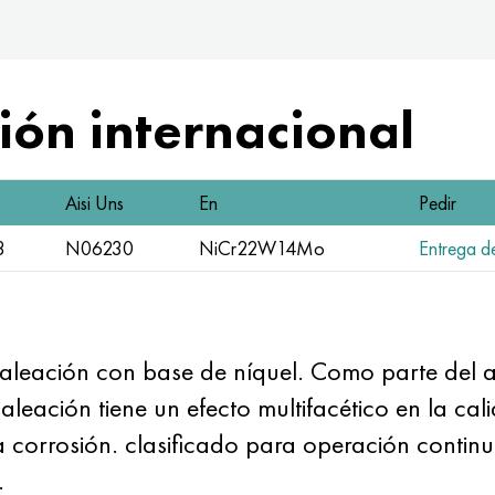
ón internacional
Aisi Uns
En
Pedir
3
N06230
NiCr22W14Mo
Entrega de
a aleación con base de níquel. Como parte del 
leación tiene un efecto multifacético en la cal
la corrosión. clasificado para operación conti
.