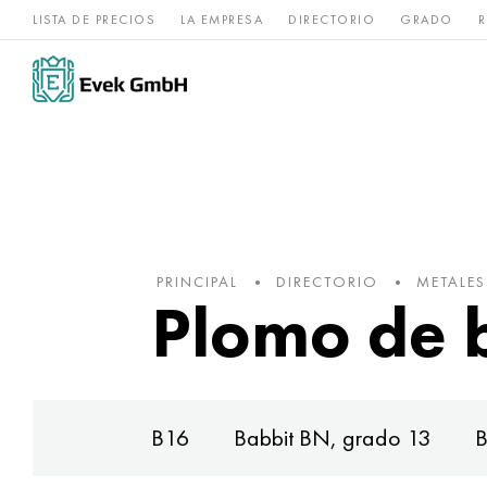
LISTA DE PRECIOS
LA EMPRESA
DIRECTORIO
GRADO
R
Aleaciones de
acero
Titanio
níquel
inoxidable
PRINCIPAL
DIRECTORIO
METALE
Plomo de 
B16
Babbit BN, grado 13
B