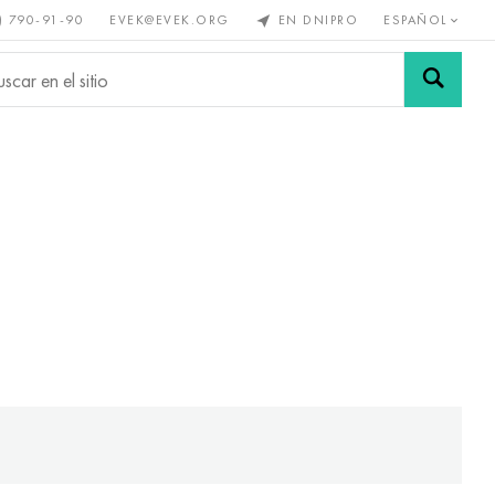
) 790-91-90
EVEK@EVEK.ORG
EN DNIPRO
ESPAÑOL
s no
Aleación de
Mallas y
s
acero
conexiones