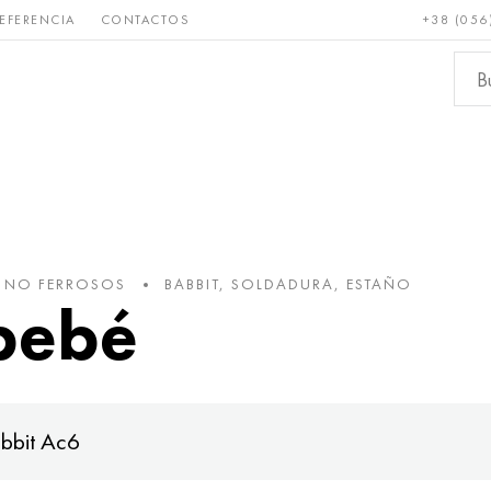
EFERENCIA
CONTACTOS
+38 (056
Raro y
Bronce, cobre,
Metale
refractario
latón
ferroso
S NO FERROSOS
BABBIT, SOLDADURA, ESTAÑO
bebé
bbit Ac6