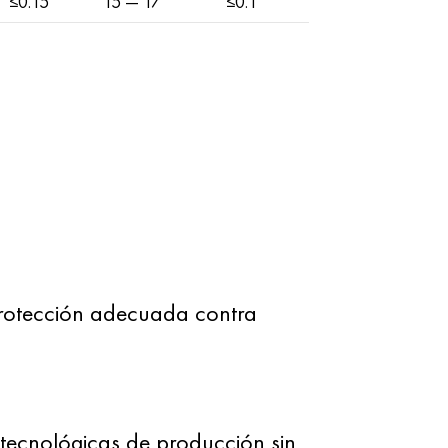
≤0.15
15 — 17
≤0.1
rotección adecuada contra
 tecnológicas de producción sin