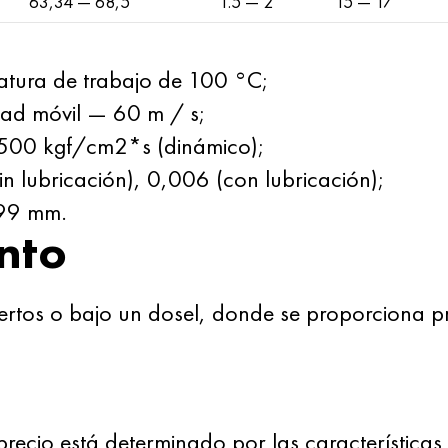
63,34 — 68,5
1.5 — 2
15 — 17
atura de trabajo de 100 °C;
dad móvil — 60 m / s;
 500 kgf/cm2*s (dinámico);
in lubricación), 0,006 (con lubricación);
,99 mm.
nto
rtos o bajo un dosel, donde se proporciona p
recio está determinado por las características