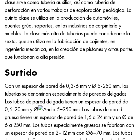
clase sirve como tubería auxiliar, así como tubería de
Nimónico 90
tubo de precisión
H70MFV
AM-350 - ams 5548
45Х14Н14В2М
ac35g2, 36smnpb14, 1.0765
perforación en varios trabajos de exploración geológica. La
quinta clase se utiliza en la producción de automóviles,
Nimónico 263
AM-355 - ams 5547
50X14MF
38x2n2ma, 34CrNiMo6, 40NiCrMo7
puentes grúa, soportes, en las industrias de carpintería y
muebles. La clase más alta de tuberías puede considerarse la
Haynes 25
Custom 450® - uns S45000
65X13
40hn2ma, 34CrNiMo4, 36hnm
sexta, que se utiliza en la fabricación de cojinetes, en
ingeniería mecánica, en la creación de pistones y otras partes
Haynes 188
Ascoloy griego 418
90X18MF
38hs, 37hs
que funcionan a alta presión.
Haynes 230
Tubería resistente a la corrosión
95X18
38XA, 37Cr4, AISI 5135
Surtido
Hastelloy b2
38HN3MFA, 35nicrmov12-5
Con un espesor de pared de 0,3-6 mm y Ø 5-250 mm, las
tuberías se denominan especialmente de paredes delgadas.
Hastelloy b3
40G, 40Mn4, AISI 1035
Los tubos de pared delgada tienen un espesor de pared de
0,6-20 mm y Ø
5−250 mm. Los tubos de pared
hastelloy c4
38XM, 42CrMo4, AISI 1.7225
gruesa tienen un espesor de pared de 1,6 a 24 mm y un Ø de
6 a 250 mm. Los tubos especialmente gruesos se fabrican con
hastelloy c22
40ХН, 36NiCr6, AISI 3135
un espesor de pared de 2–12 mm con Ø6–70 mm. Los tubos