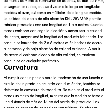
de menos de 9 mm se suministran en bobinas, de más de 9 mm,
Hastelloy C-276
40XFA, 1.7223, AISI 4142
en segmentos rectos, que se dividen a lo largo en longitudes
medidas al azar, así como en múltiplos de la longitud medida.
Hastelloy C2000
45X, 45h, 1.7035
La calidad del acero de alta aleación KhN28VMAB permite
fabricar productos con una longitud de 1 a 6 metros. Cuanto
Hastelloy 3
45HN2MFA, k2425, 45hnmf
menos carbono contenga la aleación y menor sea la calidad
del acero, mayor será la longitud del producto fabricado. Los
Hastelloy x
A40G, 44smn28, 1.0762, 46s20
productos laminados de 2 a 6 metros están hechos de acero
al carbono y de baja aleación de calidad ordinaria. A partir
udimet 500
de acero al carbono aleado de alta calidad, se fabrican
productos de cualquier parámetro.
udimet 720
Curvatura
Al cumplir con un pedido para la fabricación de una tubería o
círculo de un grado de acuerdo con el estándar, también se
determina la curvatura de rodadura. Se mide en el producto al
menos un metro de longitud, mientras que la medida se toma a
una distancia de más de 15 cm del borde del producto. Los
plazos de entrega de los pedidos son mínimos. Se ofrecen