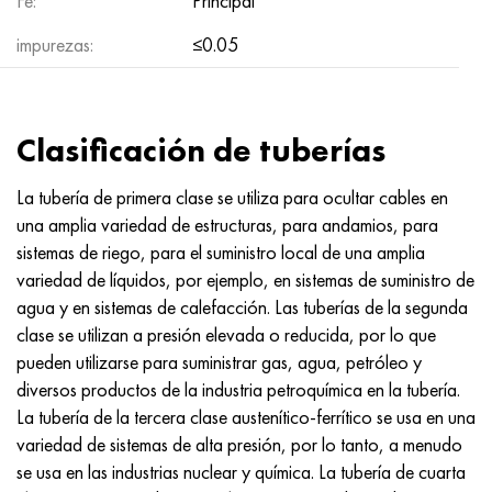
Fe:
Principal
MP159
56DGNH
HN73MBTYu
5B
1.4567 - AISI 304Cu
15X16H2AM
30X, AISI 5130, 30h
impurezas:
≤0.05
multimetro n155
68NKhVKTYu
XN70YU
TL5
1.4570-aisi303Cu
18X11MNFB
30hgs, 30hgs
Nicrofer 5923 hMo
79NM, Lupa 7904
HN75MBTYu
A LAS 6
1.4574 - Aleación PH 15-7 Mo®
18X12VMBFR
30hgsa, 30hgsa
Clasificación de tuberías
Nicrofer 6030
80NM
XN75TBYu
TS-6
1.4580 - AISI 316Cb
20X12VNMF
30hgsn2a, 30hgsna
La tubería de primera clase se utiliza para ocultar cables en
una amplia variedad de estructuras, para andamios, para
Nitronik 40
80NMV-VI
XN77TYu
14 titanio
1.4597 - AISI 204Cu
20Х3FMI
30xn2ma, 30CrNiMo8
sistemas de riego, para el suministro local de una amplia
variedad de líquidos, por ejemplo, en sistemas de suministro de
Nitronik 50
80NHS
XN77TYUR
SP-17
Aleación 28 - 1.4563
21NKMT
30хн3а, 31nicr14
agua y en sistemas de calefacción. Las tuberías de la segunda
clase se utilizan a presión elevada o reducida, por lo que
Nitrónico 60
81HMA
ХН78Т
40 titanio
Aleación 31 - 1.4562
37X12N8G8MFB
34khn3ma, 36NiCrMo16, 35NiCrMo16
pueden utilizarse para suministrar gas, agua, petróleo y
diversos productos de la industria petroquímica en la tubería.
Nitronik 75
Tipos de aleaciones de precisión
HN80TBY
Aleación 254smo® - 1.4547
40X10X2M
35hgs, 35hgs
La tubería de la tercera clase austenítico-ferrítico se usa en una
variedad de sistemas de alta presión, por lo tanto, a menudo
Nimonic 80a
termobimetales
N65M, EP982
Aleación 926 - 1.4529
40Х9С2
35hgsa, 35hgsa
se usa en las industrias nuclear y química. La tubería de cuarta