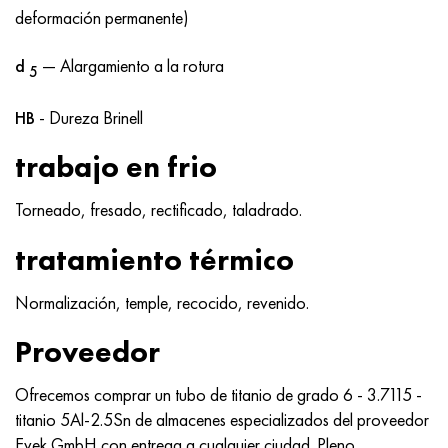
Hastelloy C-276
40XFA, 1.7223, AISI 4142
deformación permanente)
Hastelloy C2000
45X, 45h, 1.7035
d
— Alargamiento a la rotura
5
Hastelloy 3
45HN2MFA, k2425, 45hnmf
HB
- Dureza Brinell
trabajo en frio
Hastelloy x
A40G, 44smn28, 1.0762, 46s20
Torneado, fresado, rectificado, taladrado.
udimet 500
tratamiento térmico
udimet 720
Normalización, temple, recocido, revenido.
Proveedor
Ofrecemos comprar un tubo de titanio de grado 6 - 3.7115 -
titanio 5Al-2.5Sn de almacenes especializados del proveedor
Evek GmbH con entrega a cualquier ciudad. Pleno