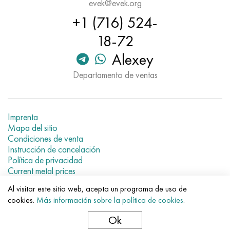
evek@evek.org
+1 (716) 524-
18-72
Alexey
Departamento de ventas
Imprenta
Mapa del sitio
Condiciones de venta
Instrucción de cancelación
Política de privacidad
Current metal prices
Al visitar este sitio web, acepta un programa de uso de
© 2007–2026 «Evek GmbH»
cookies.
Más información sobre la política de cookies
.
El uso de los materiales de la web sin enlaces directos para el
hotel.
Ok