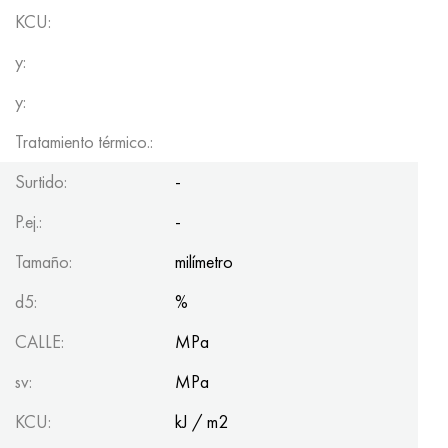
KCU:
y:
y:
Tratamiento térmico.:
Surtido:
-
P.ej.:
-
Tamaño:
milímetro
d5:
%
CALLE:
MPa
sv:
MPa
KCU:
kJ / m2