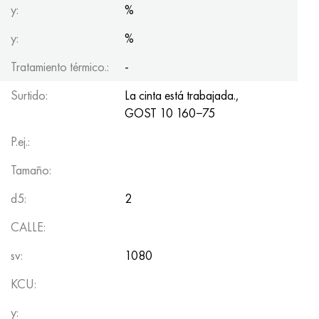
y:
%
y:
%
Tratamiento térmico.:
-
Surtido:
La cinta está trabajada.,
GOST 10
160−75
P.ej.:
Tamaño:
d5:
2
CALLE:
sv:
1080
KCU:
y: