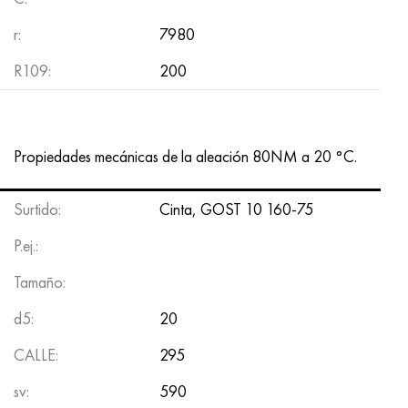
Hastelloy C-276
40XFA, 1.7223, AISI 4142
r:
7980
Hastelloy C2000
45X, 45h, 1.7035
R109:
200
Hastelloy 3
45HN2MFA, k2425, 45hnmf
Hastelloy x
A40G, 44smn28, 1.0762, 46s20
Propiedades mecánicas de la aleación 80NM a 20 °C.
udimet 500
Surtido:
Cinta,
GOST 10
160-75
udimet 720
P.ej.:
Tamaño:
d5:
20
CALLE:
295
sv:
590