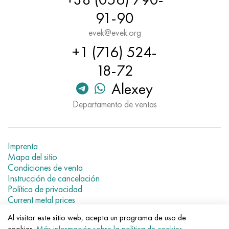
91-90
evek@evek.org
+1 (716) 524-
18-72
Alexey
Departamento de ventas
Imprenta
Mapa del sitio
Condiciones de venta
Instrucción de cancelación
Política de privacidad
Current metal prices
Al visitar este sitio web, acepta un programa de uso de
© 2007–2026 «Evek GmbH»
cookies.
Más información sobre la política de cookies
.