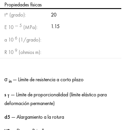
Hastelloy C-276
40XFA, 1.7223, AISI 4142
Propiedades físicas
t° (grado):
20
Hastelloy C2000
45X, 45h, 1.7035
— 5
1.15
E 10
(MPa):
Hastelloy 3
45HN2MFA, k2425, 45hnmf
6
a 10
(1/grado):
Hastelloy x
A40G, 44smn28, 1.0762, 46s20
9
R 10
(ohmios m):
udimet 500
udimet 720
σ
— Límite de resistencia a corto plazo
in
s
— Límite de proporcionalidad (límite elástico para
T
deformación permanente)
d5
— Alargamiento a la rotura