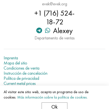
evek@evek.org
+1 (716) 524-
18-72
Alexey
Departamento de ventas
Imprenta
Mapa del sitio
Condiciones de venta
Instrucción de cancelación
Política de privacidad
Current metal prices
Al visitar este sitio web, acepta un programa de uso de
© 2007–2026 «Evek GmbH»
cookies.
Más información sobre la política de cookies
.
El uso de los materiales de la web sin enlaces directos para el
hotel.
Ok