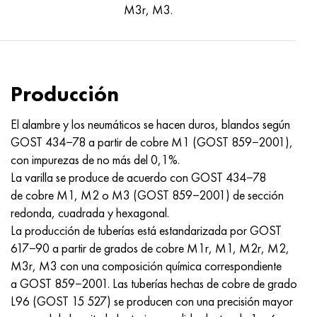
Nimónico 90
tubo de precisión
H70MFV
AM-350 - ams 5548
45Х14Н14В2М
ac35g2, 36smnpb14, 1.0765
M3r, M3.
Nimónico 263
AM-355 - ams 5547
50X14MF
38x2n2ma, 34CrNiMo6, 40NiCrMo7
Haynes 25
Custom 450® - uns S45000
65X13
40hn2ma, 34CrNiMo4, 36hnm
Producción
Haynes 188
Ascoloy griego 418
90X18MF
38hs, 37hs
El alambre y los neumáticos se hacen duros, blandos según
GOST 434−78 a partir de cobre M1 (GOST 859−2001),
Haynes 230
Tubería resistente a la corrosión
95X18
38XA, 37Cr4, AISI 5135
con impurezas de no más del 0,1%.
La varilla se produce de acuerdo con GOST 434−78
Hastelloy b2
38HN3MFA, 35nicrmov12-5
de cobre M1, M2 o M3 (GOST 859−2001) de sección
redonda, cuadrada y hexagonal.
Hastelloy b3
40G, 40Mn4, AISI 1035
La producción de tuberías está estandarizada por GOST
617−90 a partir de grados de cobre M1r, M1, M2r, M2,
hastelloy c4
38XM, 42CrMo4, AISI 1.7225
M3r, M3 con una composición química correspondiente
a GOST 859−2001. Las tuberías hechas de cobre de grado
hastelloy c22
40ХН, 36NiCr6, AISI 3135
L96 (GOST 15 527) se producen con una precisión mayor