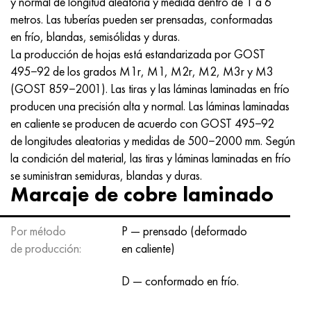
y normal de longitud aleatoria y medida dentro de 1 a 6
Hastelloy C-276
40XFA, 1.7223, AISI 4142
metros. Las tuberías pueden ser prensadas, conformadas
en frío, blandas, semisólidas y duras.
Hastelloy C2000
45X, 45h, 1.7035
La producción de hojas está estandarizada por GOST
495−92 de los grados M1r, M1, M2r, M2, M3r y M3
Hastelloy 3
45HN2MFA, k2425, 45hnmf
(GOST 859−2001). Las tiras y las láminas laminadas en frío
producen una precisión alta y normal. Las láminas laminadas
Hastelloy x
A40G, 44smn28, 1.0762, 46s20
en caliente se producen de acuerdo con GOST 495−92
de longitudes aleatorias y medidas de 500−2000 mm. Según
udimet 500
la condición del material, las tiras y láminas laminadas en frío
se suministran semiduras, blandas y duras.
udimet 720
Marcaje de cobre laminado
Por método
P — prensado (deformado
de producción:
en caliente)
D — conformado en frío.