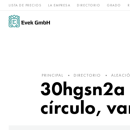
LISTA DE PRECIOS
LA EMPRESA
DIRECTORIO
GRADO
R
Aleaciones de
acero
Titanio
níquel
inoxidable
PRINCIPAL
DIRECTORIO
ALEACI
30hgsn2a 
círculo, va