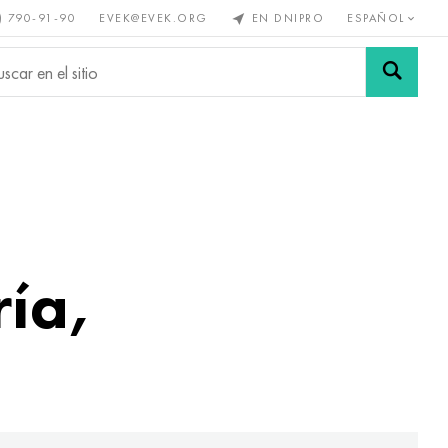
) 790-91-90
EVEK@EVEK.ORG
EN DNIPRO
ESPAÑOL
s no
Aleación de
Mallas y
s
acero
conexiones
ía,