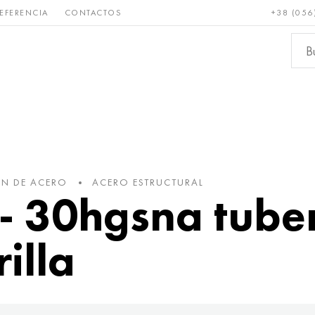
EFERENCIA
CONTACTOS
+38 (056
Raro y
Bronce, cobre,
Metale
refractario
latón
ferroso
ÓN DE ACERO
ACERO ESTRUCTURAL
- 30hgsna tuber
rilla