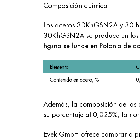
Composición química
Los aceros 30KhGSN2A y 30 hgsn
30KhGSN2A se produce en los pa
hgsna se funde en Polonia de a
Elemento
C
Contenido en acero, %
0
Además, la composición de los a
su porcentaje al 0,025%, la nor
Evek GmbH ofrece comprar a prec