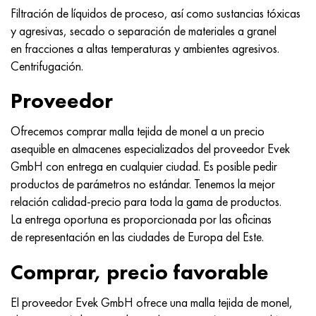
Incotherm
47ND
HN62VMYUT
VT-35
1.4466 - AISI 310MoLn
10X17H13M3T
2,0872, CuNi10Fe1Mn, Cw352h
latón rojo
45G2, 45g2, AISI 1144
Р6М5, 1.3343, hs6-5-2, sw7m
Filtración de líquidos de proceso, así como sustancias tóxicas
y agresivas, secado o separación de materiales a granel
incotest
47НХР
HN62MVKYU
PT-1M
Aleación Al6xn
10X18N18Yu4D
Bronce aluminio silicio
C84400, CuSn2ZnPb
Aleación de acero estructural
Р6М5К5, 1.3243, hs6-5-2-5
en fracciones a altas temperaturas y ambientes agresivos.
Centrifugación.
Jette M152
49KF
HN63MB
PT-3V
15-7Ph® - 1.4532
11X11N2V2MF
CW301G, C64200
C83600, CuSn5ZnPb
10g2, 10g2, AISI 1513
R6M5F3, 1.3344, hs6-5-3
Proveedor
Cobalto 6B
49K2F, 49K2FA-VI
XN65VM
PT-7M
PH 13-8 meses - 1.4534
12Х18Н9Т
bronce de silicio
12X2H4A, 15NiCr13, 1.5752
9М4К8,1.3207
Ofrecemos comprar malla tejida de monel a un precio
maraging 250
Aleación 50N
KhN65VMTYu
2B
1.4542 - 17-4Ph®
13X11N2V2MF
C65500, CuAl11Fe3
AC14, 11SMnPb30
R12F3, 1.3318, sw12
asequible en almacenes especializados del proveedor Evek
GmbH con entrega en cualquier ciudad. Es posible pedir
René 41
Aleación 50NP
KhN67MVTYu
SPT-2 sv
Custom 455® - 1.4543 - uns s45500
15x11mf
C65620, CuSi3Fe2Zn3
20G, 20mn5
P18, 1,3355, hs18-0-1, sw18
productos de parámetros no estándar. Tenemos la mejor
relación calidad-precio para toda la gama de productos.
Maraging 300
50NHS
KhN68VKTYU
A LAS 3
1.4545 - 15-5Ph®
15х12vnmf
C65100, CuSi1.5
20XH3A, AISI 4320, 20hn3a
Acero carbono
La entrega oportuna es proporcionada por las oficinas
de representación en las ciudades de Europa del Este.
Maraging 350
Aleación 52N
KhN68VMTYUK-vd
3M
1.4548 - 17-4Ph®
15Х12Н2MVFAB
Bronce estaño-plomo
20HM, 24CrMo5, 20hm
10,1.1645, C105W1
Comprar, precio favorable
MP35N
52K12F
KhN70VMTYu
TL3
1.4550 - AISI 347
15X16K5N2MVFAB
c92200, CuSn6Zn4Pb2
25KhGM, 20CrMo5, 1.7264
11G12, 110G13L, X120Mn12
El proveedor Evek GmbH ofrece una malla tejida de monel,