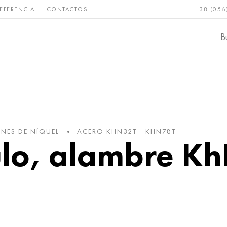
EFERENCIA
CONTACTOS
+38 (056
Raro y
Bronce, cobre,
Metale
refractario
latón
ferroso
NES DE NÍQUEL
ACERO KHN32T - KHN78T
culo, alambre K