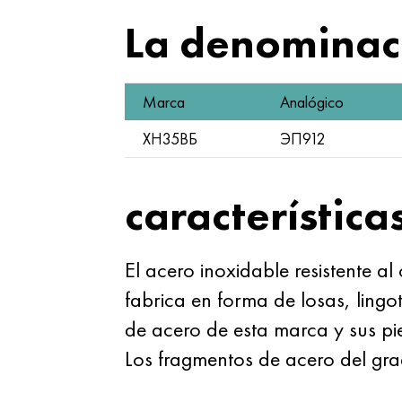
La denominaci
Marca
Analógico
ХН35ВБ
ЭП912
característica
El acero inoxidable resistente 
fabrica en forma de losas, ling
de acero de esta marca y sus 
Los fragmentos de acero del g