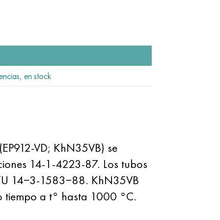
encias, en stock
ID (EP912-VD; KhN35VB) se
aciones 14-1-4223-87. Los tubos
on TU 14−3-1583−88. KhN35VB
 tiempo a t° hasta 1000 °C.