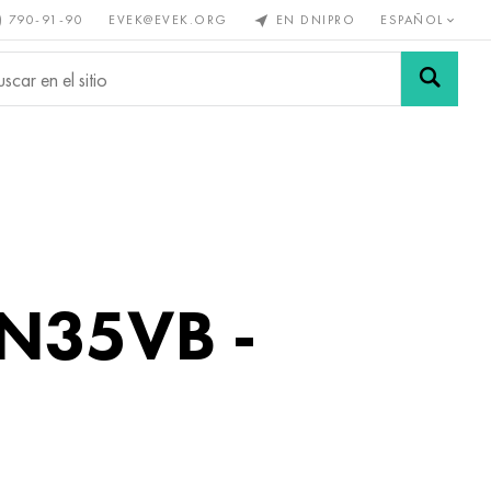
) 790-91-90
EVEK@EVEK.ORG
EN DNIPRO
ESPAÑOL
s no
Aleación de
Mallas y
s
acero
conexiones
hN35VB -