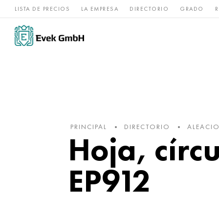
LISTA DE PRECIOS
LA EMPRESA
DIRECTORIO
GRADO
R
Aleaciones de
acero
Titanio
níquel
inoxidable
PRINCIPAL
DIRECTORIO
ALEACIO
Hoja, cír
EP912