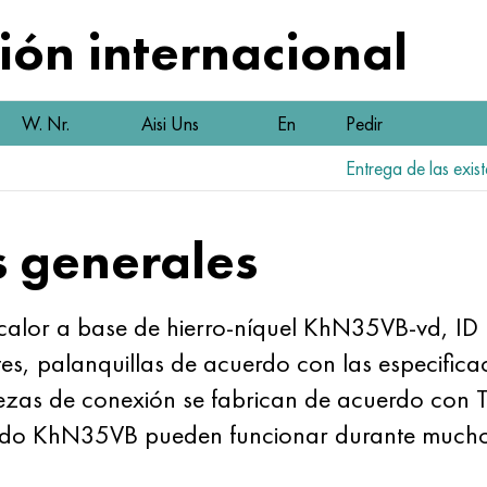
ón internacional
W. Nr.
Aisi Uns
En
Pedir
Entrega de las exist
s generales
al calor a base de hierro-níquel KhN35VB-vd, 
otes, palanquillas de acuerdo con las especific
piezas de conexión se fabrican de acuerdo c
rado KhN35VB pueden funcionar durante mucho