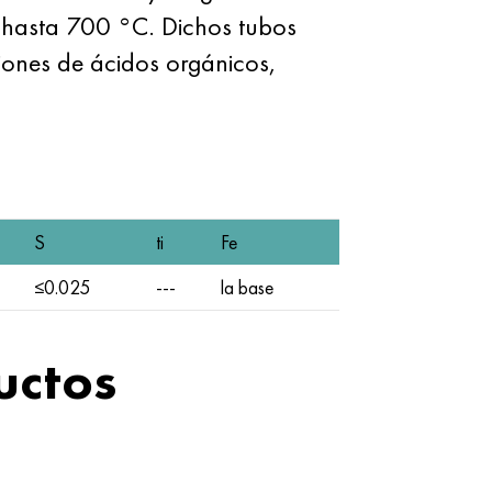
 hasta 700 °C. Dichos tubos
ciones de ácidos orgánicos,
S
ti
Fe
≤0.025
---
la base
uctos