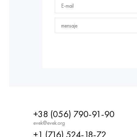
+38 (056) 790-91-90
evek@evek.org
+1 (716) 524-18-72