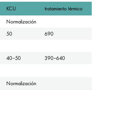
KCU
tratamiento térmico
Normalización
50
690
40−50
390−640
Normalización