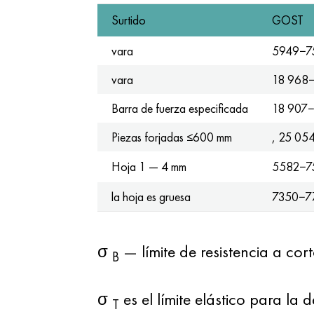
Surtido
GOST
vara
5949−7
vara
18 968
Barra de fuerza especificada
18 907
Piezas forjadas ≤600 mm
, 25 05
Hoja 1 — 4 mm
5582−7
la hoja es gruesa
7350−7
σ
— límite de resistencia a cor
B
σ
es el límite elástico para l
T