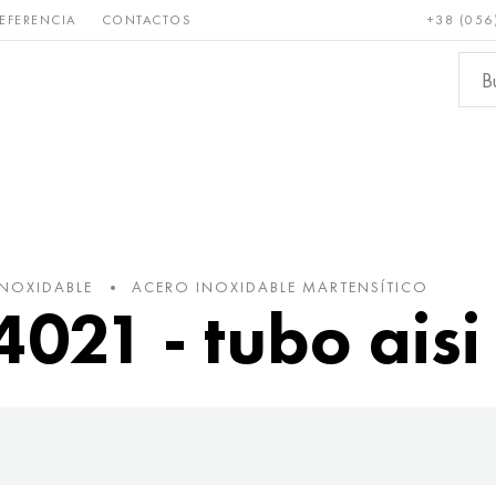
EFERENCIA
CONTACTOS
+38 (056
Raro y
Bronce, cobre,
Metale
refractario
latón
ferroso
INOXIDABLE
ACERO INOXIDABLE MARTENSÍTICO
4021 - tubo aisi