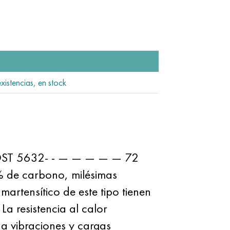
xistencias, en stock
n GOST 5632- - — — — — — 72
% de carbono, milésimas
martensítico de este tipo tienen
 La resistencia al calor
s a vibraciones y cargas