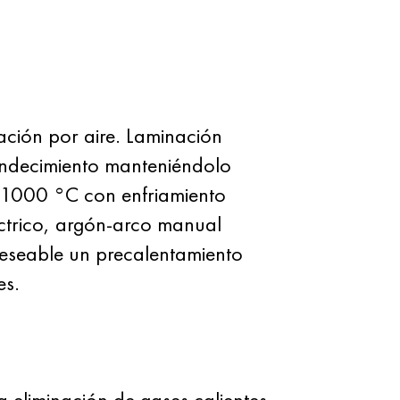
ación por aire. Laminación
andecimiento manteniéndolo
 1000 °C con enfriamiento
éctrico, argón-arco manual
 deseable un precalentamiento
es.
a eliminación de gases calientes,