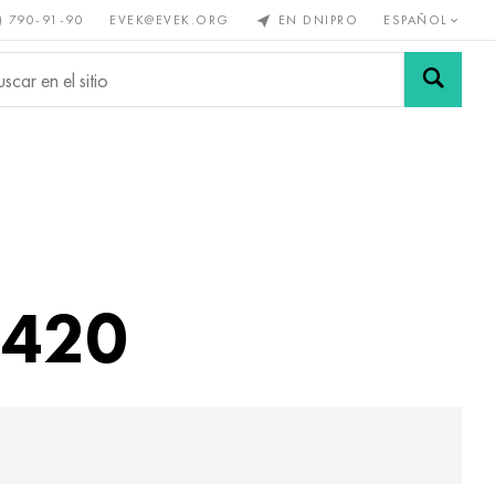
) 790-91-90
EVEK@EVEK.ORG
EN DNIPRO
ESPAÑOL
s no
Aleación de
Mallas y
s
acero
conexiones
 420