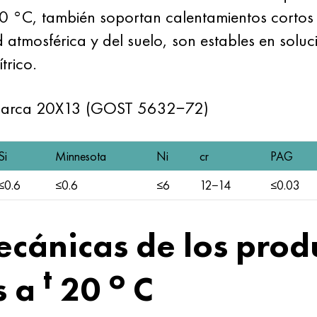
0 °C, también soportan calentamientos cortos
 atmosférica y del suelo, son estables en solu
trico.
 marca 20X13 (GOST 5632−72)
Si
Minnesota
Ni
cr
PAG
≤0.6
≤0.6
≤6
12−14
≤0.03
cánicas de los prod
t
o
s a
20
C