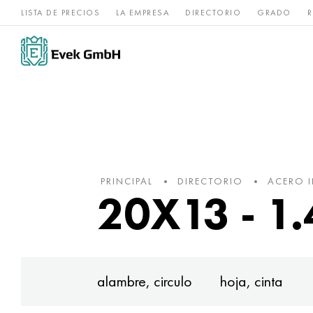
LISTA DE PRECIOS
LA EMPRESA
DIRECTORIO
GRADO
R
Aleaciones de
acero
Titanio
níquel
inoxidable
PRINCIPAL
DIRECTORIO
ACERO 
20X13 - 1.
alambre, circulo
hoja, cinta