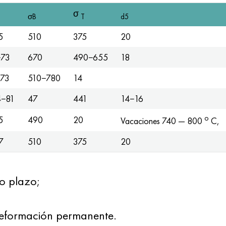
σ
σB
Т
d5
5
510
375
20
−73
670
490−655
18
−73
510−780
14
4−81
47
441
14−16
o
5
490
20
Vacaciones 740 — 800
C,
7
510
375
20
to plazo;
a deformación permanente.