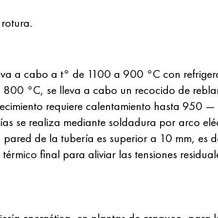
rotura.
leva a cabo a t° de 1100 a 900 °C con refriger
 800 °C, se lleva a cabo un recocido de rebl
ecimiento requiere calentamiento hasta 950 —
rías se realiza mediante soldadura por arco el
la pared de la tubería es superior a 10 mm, es
rmico final para aliviar las tensiones residual
niería energética, en plantas de craqueo, para l