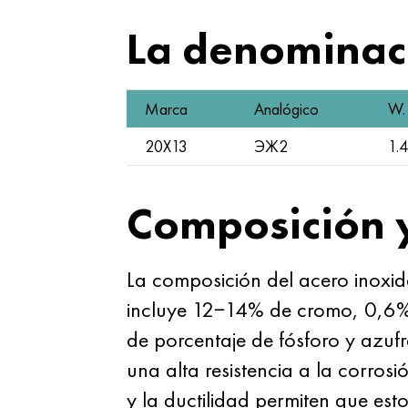
La denominaci
Marca
Analógico
W. 
20Х13
ЭЖ2
1.
Composición 
La composición del acero inox
incluye 12−14% de cromo, 0,6% 
de porcentaje de fósforo y azufre
una alta resistencia a la corrosió
y la ductilidad permiten que esto