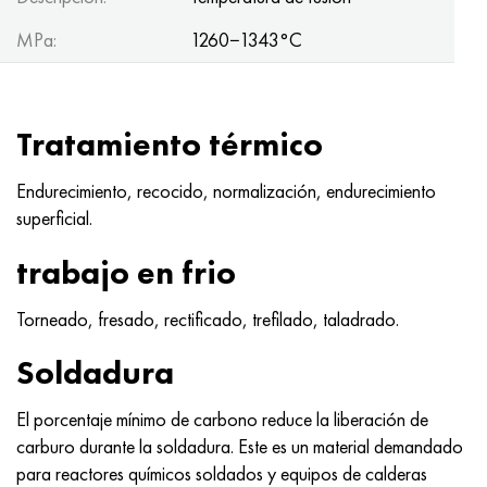
Hastelloy C-276
40XFA, 1.7223, AISI 4142
MPa:
1260−1343°C
Hastelloy C2000
45X, 45h, 1.7035
Hastelloy 3
45HN2MFA, k2425, 45hnmf
Tratamiento térmico
Hastelloy x
A40G, 44smn28, 1.0762, 46s20
Endurecimiento, recocido, normalización, endurecimiento
superficial.
udimet 500
trabajo en frio
udimet 720
Torneado, fresado, rectificado, trefilado, taladrado.
Soldadura
El porcentaje mínimo de carbono reduce la liberación de
carburo durante la soldadura. Este es un material demandado
para reactores químicos soldados y equipos de calderas