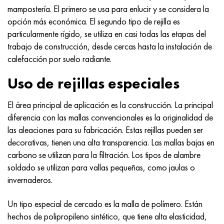
MP159
56DGNH
HN73MBTYu
5B
1.4567 - AISI 304Cu
15X16H2AM
30X, AISI 5130, 30h
mampostería. El primero se usa para enlucir y se considera la
opción más económica. El segundo tipo de rejilla es
multimetro n155
68NKhVKTYu
XN70YU
TL5
1.4570-aisi303Cu
18X11MNFB
30hgs, 30hgs
particularmente rígido, se utiliza en casi todas las etapas del
trabajo de construcción, desde cercas hasta la instalación de
Nicrofer 5923 hMo
79NM, Lupa 7904
HN75MBTYu
A LAS 6
1.4574 - Aleación PH 15-7 Mo®
18X12VMBFR
30hgsa, 30hgsa
calefacción por suelo radiante.
Nicrofer 6030
80NM
XN75TBYu
TS-6
1.4580 - AISI 316Cb
20X12VNMF
30hgsn2a, 30hgsna
Uso de rejillas especiales
Nitronik 40
80NMV-VI
XN77TYu
14 titanio
1.4597 - AISI 204Cu
20Х3FMI
30xn2ma, 30CrNiMo8
El área principal de aplicación es la construcción. La principal
diferencia con las mallas convencionales es la originalidad de
Nitronik 50
80NHS
XN77TYUR
SP-17
Aleación 28 - 1.4563
21NKMT
30хн3а, 31nicr14
las aleaciones para su fabricación. Estas rejillas pueden ser
decorativas, tienen una alta transparencia. Las mallas bajas en
Nitrónico 60
81HMA
ХН78Т
40 titanio
Aleación 31 - 1.4562
37X12N8G8MFB
34khn3ma, 36NiCrMo16, 35NiCrMo16
carbono se utilizan para la filtración. Los tipos de alambre
soldado se utilizan para vallas pequeñas, como jaulas o
Nitronik 75
Tipos de aleaciones de precisión
HN80TBY
Aleación 254smo® - 1.4547
40X10X2M
35hgs, 35hgs
invernaderos.
Un tipo especial de cercado es la malla de polímero. Están
Nimonic 80a
termobimetales
N65M, EP982
Aleación 926 - 1.4529
40Х9С2
35hgsa, 35hgsa
hechos de polipropileno sintético, que tiene alta elasticidad,