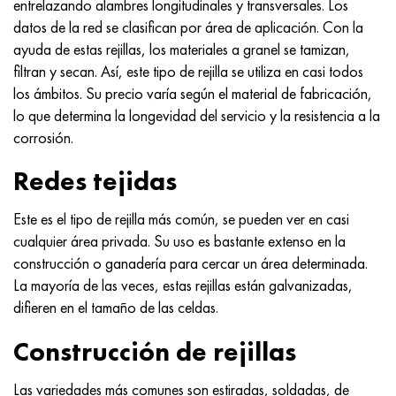
entrelazando alambres longitudinales y transversales. Los
Incotherm
47ND
HN62VMYUT
VT-35
1.4466 - AISI 310MoLn
10X17H13M3T
2,0872, CuNi10Fe1Mn, Cw352h
latón rojo
45G2, 45g2, AISI 1144
Р6М5, 1.3343, hs6-5-2, sw7m
datos de la red se clasifican por área de aplicación. Con la
ayuda de estas rejillas, los materiales a granel se tamizan,
incotest
47НХР
HN62MVKYU
PT-1M
Aleación Al6xn
10X18N18Yu4D
Bronce aluminio silicio
C84400, CuSn2ZnPb
Aleación de acero estructural
Р6М5К5, 1.3243, hs6-5-2-5
filtran y secan. Así, este tipo de rejilla se utiliza en casi todos
los ámbitos. Su precio varía según el material de fabricación,
Jette M152
49KF
HN63MB
PT-3V
15-7Ph® - 1.4532
11X11N2V2MF
CW301G, C64200
C83600, CuSn5ZnPb
10g2, 10g2, AISI 1513
R6M5F3, 1.3344, hs6-5-3
lo que determina la longevidad del servicio y la resistencia a la
corrosión.
Cobalto 6B
49K2F, 49K2FA-VI
XN65VM
PT-7M
PH 13-8 meses - 1.4534
12Х18Н9Т
bronce de silicio
12X2H4A, 15NiCr13, 1.5752
9М4К8,1.3207
Redes tejidas
maraging 250
Aleación 50N
KhN65VMTYu
2B
1.4542 - 17-4Ph®
13X11N2V2MF
C65500, CuAl11Fe3
AC14, 11SMnPb30
R12F3, 1.3318, sw12
Este es el tipo de rejilla más común, se pueden ver en casi
René 41
Aleación 50NP
KhN67MVTYu
SPT-2 sv
Custom 455® - 1.4543 - uns s45500
15x11mf
C65620, CuSi3Fe2Zn3
20G, 20mn5
P18, 1,3355, hs18-0-1, sw18
cualquier área privada. Su uso es bastante extenso en la
construcción o ganadería para cercar un área determinada.
Maraging 300
50NHS
KhN68VKTYU
A LAS 3
1.4545 - 15-5Ph®
15х12vnmf
C65100, CuSi1.5
20XH3A, AISI 4320, 20hn3a
Acero carbono
La mayoría de las veces, estas rejillas están galvanizadas,
difieren en el tamaño de las celdas.
Maraging 350
Aleación 52N
KhN68VMTYUK-vd
3M
1.4548 - 17-4Ph®
15Х12Н2MVFAB
Bronce estaño-plomo
20HM, 24CrMo5, 20hm
10,1.1645, C105W1
Construcción de rejillas
MP35N
52K12F
KhN70VMTYu
TL3
1.4550 - AISI 347
15X16K5N2MVFAB
c92200, CuSn6Zn4Pb2
25KhGM, 20CrMo5, 1.7264
11G12, 110G13L, X120Mn12
Las variedades más comunes son estiradas, soldadas, de