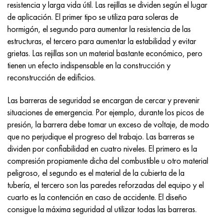
resistencia y larga vida útil. Las rejillas se dividen según el lugar
Nimónico 90
tubo de precisión
H70MFV
AM-350 - ams 5548
45Х14Н14В2М
ac35g2, 36smnpb14, 1.0765
de aplicación. El primer tipo se utiliza para soleras de
hormigón, el segundo para aumentar la resistencia de las
Nimónico 263
AM-355 - ams 5547
50X14MF
38x2n2ma, 34CrNiMo6, 40NiCrMo7
estructuras, el tercero para aumentar la estabilidad y evitar
grietas. Las rejillas son un material bastante económico, pero
Haynes 25
Custom 450® - uns S45000
65X13
40hn2ma, 34CrNiMo4, 36hnm
tienen un efecto indispensable en la construcción y
reconstrucción de edificios.
Haynes 188
Ascoloy griego 418
90X18MF
38hs, 37hs
Las barreras de seguridad se encargan de cercar y prevenir
Haynes 230
Tubería resistente a la corrosión
95X18
38XA, 37Cr4, AISI 5135
situaciones de emergencia. Por ejemplo, durante los picos de
presión, la barrera debe tomar un exceso de voltaje, de modo
Hastelloy b2
38HN3MFA, 35nicrmov12-5
que no perjudique el progreso del trabajo. Las barreras se
dividen por confiabilidad en cuatro niveles. El primero es la
Hastelloy b3
40G, 40Mn4, AISI 1035
compresión propiamente dicha del combustible u otro material
peligroso, el segundo es el material de la cubierta de la
hastelloy c4
38XM, 42CrMo4, AISI 1.7225
tubería, el tercero son las paredes reforzadas del equipo y el
cuarto es la contención en caso de accidente. El diseño
hastelloy c22
40ХН, 36NiCr6, AISI 3135
consigue la máxima seguridad al utilizar todas las barreras.