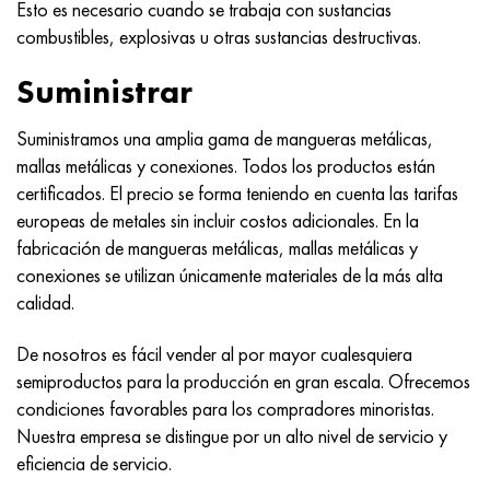
Esto es necesario cuando se trabaja con sustancias
Hastelloy C-276
40XFA, 1.7223, AISI 4142
combustibles, explosivas u otras sustancias destructivas.
Hastelloy C2000
45X, 45h, 1.7035
Suministrar
Hastelloy 3
45HN2MFA, k2425, 45hnmf
Suministramos una amplia gama de mangueras metálicas,
mallas metálicas y conexiones. Todos los productos están
Hastelloy x
A40G, 44smn28, 1.0762, 46s20
certificados. El precio se forma teniendo en cuenta las tarifas
europeas de metales sin incluir costos adicionales. En la
udimet 500
fabricación de mangueras metálicas, mallas metálicas y
conexiones se utilizan únicamente materiales de la más alta
udimet 720
calidad.
De nosotros es fácil vender al por mayor cualesquiera
semiproductos para la producción en gran escala. Ofrecemos
condiciones favorables para los compradores minoristas.
Nuestra empresa se distingue por un alto nivel de servicio y
eficiencia de servicio.