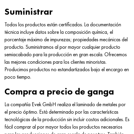
MP159
56DGNH
HN73MBTYu
5B
1.4567 - AISI 304Cu
15X16H2AM
30X, AISI 5130, 30h
Suministrar
multimetro n155
68NKhVKTYu
XN70YU
TL5
1.4570-aisi303Cu
18X11MNFB
30hgs, 30hgs
Todos los productos están certificados. La documentación
técnica incluye datos sobre la composición química, el
Nicrofer 5923 hMo
79NM, Lupa 7904
HN75MBTYu
A LAS 6
1.4574 - Aleación PH 15-7 Mo®
18X12VMBFR
30hgsa, 30hgsa
porcentaje máximo de impurezas; propiedades mecánicas del
producto. Suministramos al por mayor cualquier producto
Nicrofer 6030
80NM
XN75TBYu
TS-6
1.4580 - AISI 316Cb
20X12VNMF
30hgsn2a, 30hgsna
semiacabado para la producción en gran escala. Ofrecemos
las mejores condiciones para los clientes minoristas.
Nitronik 40
80NMV-VI
XN77TYu
14 titanio
1.4597 - AISI 204Cu
20Х3FMI
30xn2ma, 30CrNiMo8
Producimos productos no estandartizados bajo el encargo en
poco tiempo.
Nitronik 50
80NHS
XN77TYUR
SP-17
Aleación 28 - 1.4563
21NKMT
30хн3а, 31nicr14
Compra a precio de ganga
Nitrónico 60
81HMA
ХН78Т
40 titanio
Aleación 31 - 1.4562
37X12N8G8MFB
34khn3ma, 36NiCrMo16, 35NiCrMo16
La compañía Evek GmbH realiza el laminado de metales por
Nitronik 75
Tipos de aleaciones de precisión
HN80TBY
Aleación 254smo® - 1.4547
40X10X2M
35hgs, 35hgs
el precio óptimo. Está determinado por las características
tecnológicas de la producción sin incluir costos adicionales. Es
Nimonic 80a
termobimetales
N65M, EP982
Aleación 926 - 1.4529
40Х9С2
35hgsa, 35hgsa
fácil comprar al por mayor todos los productos necesarios