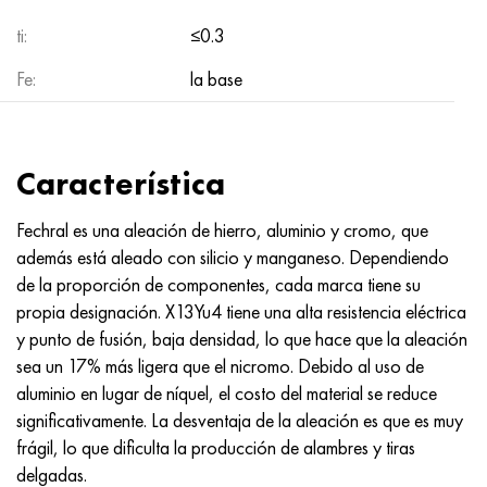
Incotherm
47ND
HN62VMYUT
VT-35
1.4466 - AISI 310MoLn
10X17H13M3T
2,0872, CuNi10Fe1Mn, Cw352h
latón rojo
45G2, 45g2, AISI 1144
Р6М5, 1.3343, hs6-5-2, sw7m
ti:
≤0.3
incotest
47НХР
HN62MVKYU
PT-1M
Aleación Al6xn
10X18N18Yu4D
Bronce aluminio silicio
C84400, CuSn2ZnPb
Aleación de acero estructural
Р6М5К5, 1.3243, hs6-5-2-5
Fe:
la base
Jette M152
49KF
HN63MB
PT-3V
15-7Ph® - 1.4532
11X11N2V2MF
CW301G, C64200
C83600, CuSn5ZnPb
10g2, 10g2, AISI 1513
R6M5F3, 1.3344, hs6-5-3
Cobalto 6B
49K2F, 49K2FA-VI
XN65VM
PT-7M
PH 13-8 meses - 1.4534
12Х18Н9Т
bronce de silicio
12X2H4A, 15NiCr13, 1.5752
9М4К8,1.3207
Característica
maraging 250
Aleación 50N
KhN65VMTYu
2B
1.4542 - 17-4Ph®
13X11N2V2MF
C65500, CuAl11Fe3
AC14, 11SMnPb30
R12F3, 1.3318, sw12
Fechral es una aleación de hierro, aluminio y cromo, que
además está aleado con silicio y manganeso. Dependiendo
René 41
Aleación 50NP
KhN67MVTYu
SPT-2 sv
Custom 455® - 1.4543 - uns s45500
15x11mf
C65620, CuSi3Fe2Zn3
20G, 20mn5
P18, 1,3355, hs18-0-1, sw18
de la proporción de componentes, cada marca tiene su
propia designación. X13Yu4 tiene una alta resistencia eléctrica
Maraging 300
50NHS
KhN68VKTYU
A LAS 3
1.4545 - 15-5Ph®
15х12vnmf
C65100, CuSi1.5
20XH3A, AISI 4320, 20hn3a
Acero carbono
y punto de fusión, baja densidad, lo que hace que la aleación
sea un 17% más ligera que el nicromo. Debido al uso de
Maraging 350
Aleación 52N
KhN68VMTYUK-vd
3M
1.4548 - 17-4Ph®
15Х12Н2MVFAB
Bronce estaño-plomo
20HM, 24CrMo5, 20hm
10,1.1645, C105W1
aluminio en lugar de níquel, el costo del material se reduce
significativamente. La desventaja de la aleación es que es muy
MP35N
52K12F
KhN70VMTYu
TL3
1.4550 - AISI 347
15X16K5N2MVFAB
c92200, CuSn6Zn4Pb2
25KhGM, 20CrMo5, 1.7264
11G12, 110G13L, X120Mn12
frágil, lo que dificulta la producción de alambres y tiras
delgadas.