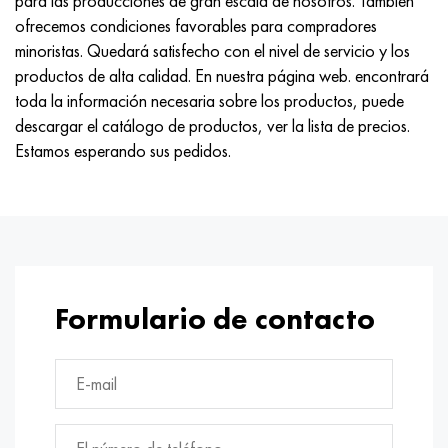
para las producciones de gran escala de nosotros. También
Nimónico 90
tubo de precisión
H70MFV
AM-350 - ams 5548
45Х14Н14В2М
ac35g2, 36smnpb14, 1.0765
ofrecemos condiciones favorables para compradores
minoristas. Quedará satisfecho con el nivel de servicio y los
Nimónico 263
AM-355 - ams 5547
50X14MF
38x2n2ma, 34CrNiMo6, 40NiCrMo7
productos de alta calidad. En nuestra página web. encontrará
toda la información necesaria sobre los productos, puede
Haynes 25
Custom 450® - uns S45000
65X13
40hn2ma, 34CrNiMo4, 36hnm
descargar el catálogo de productos, ver la lista de precios.
Estamos esperando sus pedidos.
Haynes 188
Ascoloy griego 418
90X18MF
38hs, 37hs
Haynes 230
Tubería resistente a la corrosión
95X18
38XA, 37Cr4, AISI 5135
Hastelloy b2
38HN3MFA, 35nicrmov12-5
Hastelloy b3
40G, 40Mn4, AISI 1035
Formulario de contacto
hastelloy c4
38XM, 42CrMo4, AISI 1.7225
hastelloy c22
40ХН, 36NiCr6, AISI 3135