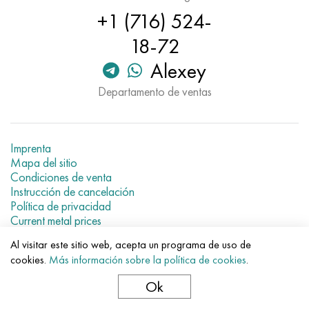
+1 (716) 524-
18-72
Alexey
Departamento de ventas
Imprenta
Mapa del sitio
Condiciones de venta
Instrucción de cancelación
Política de privacidad
Current metal prices
Al visitar este sitio web, acepta un programa de uso de
© 2007–2026 «Evek GmbH»
cookies.
Más información sobre la política de cookies
.
El uso de los materiales de la web sin enlaces directos para el
hotel.
Ok