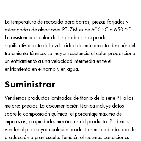
MP159
56DGNH
HN73MBTYu
5B
1.4567 - AISI 304Cu
15X16H2AM
30X, AISI 5130, 30h
multimetro n155
68NKhVKTYu
XN70YU
TL5
1.4570-aisi303Cu
18X11MNFB
30hgs, 30hgs
La temperatura de recocido para barras, piezas forjadas y
estampados de aleaciones PT-7M es de 600 °C a 650 °C.
Nicrofer 5923 hMo
79NM, Lupa 7904
HN75MBTYu
A LAS 6
1.4574 - Aleación PH 15-7 Mo®
18X12VMBFR
30hgsa, 30hgsa
La resistencia al calor de los productos depende
significativamente de la velocidad de enfriamiento después del
Nicrofer 6030
80NM
XN75TBYu
TS-6
1.4580 - AISI 316Cb
20X12VNMF
30hgsn2a, 30hgsna
tratamiento térmico. La mayor resistencia al calor proporciona
un enfriamiento a una velocidad intermedia entre el
Nitronik 40
80NMV-VI
XN77TYu
14 titanio
1.4597 - AISI 204Cu
20Х3FMI
30xn2ma, 30CrNiMo8
enfriamiento en el horno y en agua.
Nitronik 50
80NHS
XN77TYUR
SP-17
Aleación 28 - 1.4563
21NKMT
30хн3а, 31nicr14
Suministrar
Nitrónico 60
81HMA
ХН78Т
40 titanio
Aleación 31 - 1.4562
37X12N8G8MFB
34khn3ma, 36NiCrMo16, 35NiCrMo16
Vendemos productos laminados de titanio de la serie PT a los
mejores precios. La documentación técnica incluye datos
Nitronik 75
Tipos de aleaciones de precisión
HN80TBY
Aleación 254smo® - 1.4547
40X10X2M
35hgs, 35hgs
sobre la composición química, el porcentaje máximo de
impurezas; propiedades mecánicas del producto. Podemos
Nimonic 80a
termobimetales
N65M, EP982
Aleación 926 - 1.4529
40Х9С2
35hgsa, 35hgsa
vender al por mayor cualquier producto semiacabado para la
producción a gran escala. También ofrecemos condiciones