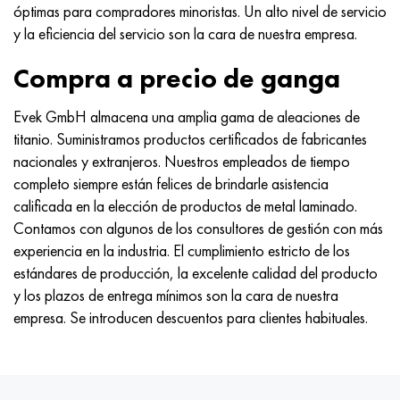
Nimónico 90
tubo de precisión
H70MFV
AM-350 - ams 5548
45Х14Н14В2М
ac35g2, 36smnpb14, 1.0765
óptimas para compradores minoristas. Un alto nivel de servicio
y la eficiencia del servicio son la cara de nuestra empresa.
Nimónico 263
AM-355 - ams 5547
50X14MF
38x2n2ma, 34CrNiMo6, 40NiCrMo7
Compra a precio de ganga
Haynes 25
Custom 450® - uns S45000
65X13
40hn2ma, 34CrNiMo4, 36hnm
Evek GmbH almacena una amplia gama de aleaciones de
titanio. Suministramos productos certificados de fabricantes
Haynes 188
Ascoloy griego 418
90X18MF
38hs, 37hs
nacionales y extranjeros. Nuestros empleados de tiempo
completo siempre están felices de brindarle asistencia
Haynes 230
Tubería resistente a la corrosión
95X18
38XA, 37Cr4, AISI 5135
calificada en la elección de productos de metal laminado.
Contamos con algunos de los consultores de gestión con más
Hastelloy b2
38HN3MFA, 35nicrmov12-5
experiencia en la industria. El cumplimiento estricto de los
estándares de producción, la excelente calidad del producto
Hastelloy b3
40G, 40Mn4, AISI 1035
y los plazos de entrega mínimos son la cara de nuestra
empresa. Se introducen descuentos para clientes habituales.
hastelloy c4
38XM, 42CrMo4, AISI 1.7225
hastelloy c22
40ХН, 36NiCr6, AISI 3135