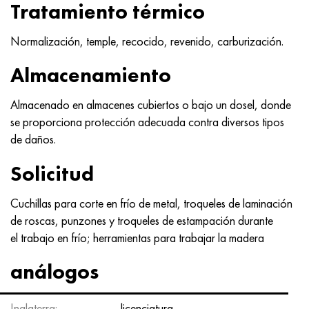
Tratamiento térmico
Nimónico 90
tubo de precisión
H70MFV
AM-350 - ams 5548
45Х14Н14В2М
ac35g2, 36smnpb14, 1.0765
Normalización, temple, recocido, revenido, carburización.
Nimónico 263
AM-355 - ams 5547
50X14MF
38x2n2ma, 34CrNiMo6, 40NiCrMo7
Almacenamiento
Haynes 25
Custom 450® - uns S45000
65X13
40hn2ma, 34CrNiMo4, 36hnm
Almacenado en almacenes cubiertos o bajo un dosel, donde
Haynes 188
Ascoloy griego 418
90X18MF
38hs, 37hs
se proporciona protección adecuada contra diversos tipos
de daños.
Haynes 230
Tubería resistente a la corrosión
95X18
38XA, 37Cr4, AISI 5135
Solicitud
Hastelloy b2
38HN3MFA, 35nicrmov12-5
Cuchillas para corte en frío de metal, troqueles de laminación
Hastelloy b3
40G, 40Mn4, AISI 1035
de roscas, punzones y troqueles de estampación durante
el trabajo en frío; herramientas para trabajar la madera
hastelloy c4
38XM, 42CrMo4, AISI 1.7225
análogos
hastelloy c22
40ХН, 36NiCr6, AISI 3135
Inglaterra:
licenciatura