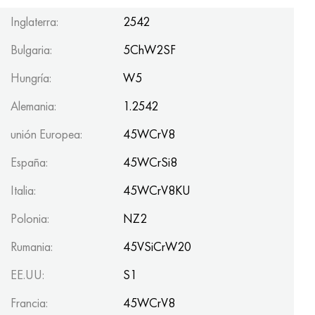
Inglaterra:
2542
Bulgaria:
5ChW2SF
Hungría:
W5
Alemania:
1.2542
unión Europea:
45WCrV8
España:
45WCrSi8
Italia:
45WCrV8KU
Polonia:
NZ2
Rumania:
45VSiCrW20
EE.UU:
S1
Francia:
45WCrV8