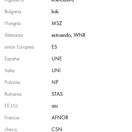
Hastelloy C-276
40XFA, 1.7223, AISI 4142
Bulgaria:
bds
Hastelloy C2000
45X, 45h, 1.7035
Hungría:
MSZ
Hastelloy 3
45HN2MFA, k2425, 45hnmf
Alemania:
estruendo, WNR
unión Europea:
ES
Hastelloy x
A40G, 44smn28, 1.0762, 46s20
España:
UNE
udimet 500
Italia:
UNI
udimet 720
Polonia:
NP
Rumania:
STAS
EE.UU:
aisi
Francia:
AFNOR
checo:
CSN