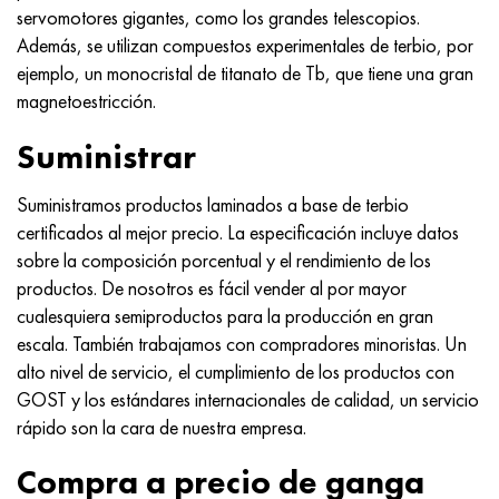
MP159
56DGNH
HN73MBTYu
5B
1.4567 - AISI 304Cu
15X16H2AM
30X, AISI 5130, 30h
servomotores gigantes, como los grandes telescopios.
Además, se utilizan compuestos experimentales de terbio, por
multimetro n155
68NKhVKTYu
XN70YU
TL5
1.4570-aisi303Cu
18X11MNFB
30hgs, 30hgs
ejemplo, un monocristal de titanato de Tb, que tiene una gran
magnetoestricción.
Nicrofer 5923 hMo
79NM, Lupa 7904
HN75MBTYu
A LAS 6
1.4574 - Aleación PH 15-7 Mo®
18X12VMBFR
30hgsa, 30hgsa
Suministrar
Nicrofer 6030
80NM
XN75TBYu
TS-6
1.4580 - AISI 316Cb
20X12VNMF
30hgsn2a, 30hgsna
Suministramos productos laminados a base de terbio
certificados al mejor precio. La especificación incluye datos
Nitronik 40
80NMV-VI
XN77TYu
14 titanio
1.4597 - AISI 204Cu
20Х3FMI
30xn2ma, 30CrNiMo8
sobre la composición porcentual y el rendimiento de los
productos. De nosotros es fácil vender al por mayor
Nitronik 50
80NHS
XN77TYUR
SP-17
Aleación 28 - 1.4563
21NKMT
30хн3а, 31nicr14
cualesquiera semiproductos para la producción en gran
escala. También trabajamos con compradores minoristas. Un
Nitrónico 60
81HMA
ХН78Т
40 titanio
Aleación 31 - 1.4562
37X12N8G8MFB
34khn3ma, 36NiCrMo16, 35NiCrMo16
alto nivel de servicio, el cumplimiento de los productos con
GOST y los estándares internacionales de calidad, un servicio
Nitronik 75
Tipos de aleaciones de precisión
HN80TBY
Aleación 254smo® - 1.4547
40X10X2M
35hgs, 35hgs
rápido son la cara de nuestra empresa.
Nimonic 80a
termobimetales
N65M, EP982
Aleación 926 - 1.4529
40Х9С2
35hgsa, 35hgsa
Compra a precio de ganga