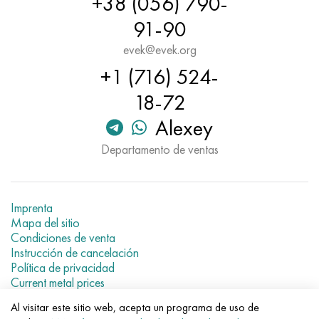
+38 (056) 790-
91-90
evek@evek.org
+1 (716) 524-
18-72
Alexey
Departamento de ventas
Imprenta
Mapa del sitio
Condiciones de venta
Instrucción de cancelación
Política de privacidad
Current metal prices
Al visitar este sitio web, acepta un programa de uso de
© 2007–2026 «Evek GmbH»