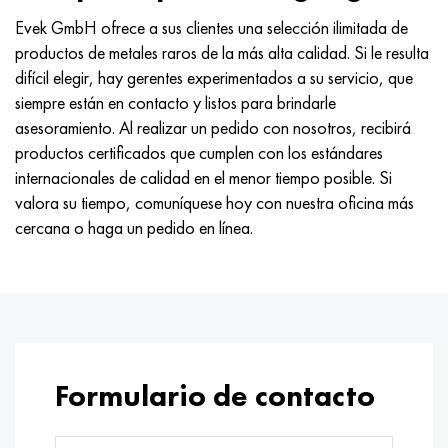
Nimónico 90
tubo de precisión
H70MFV
AM-350 - ams 5548
45Х14Н14В2М
ac35g2, 36smnpb14, 1.0765
Evek GmbH ofrece a sus clientes una selección ilimitada de
productos de metales raros de la más alta calidad. Si le resulta
Nimónico 263
AM-355 - ams 5547
50X14MF
38x2n2ma, 34CrNiMo6, 40NiCrMo7
difícil elegir, hay gerentes experimentados a su servicio, que
siempre están en contacto y listos para brindarle
Haynes 25
Custom 450® - uns S45000
65X13
40hn2ma, 34CrNiMo4, 36hnm
asesoramiento. Al realizar un pedido con nosotros, recibirá
productos certificados que cumplen con los estándares
Haynes 188
Ascoloy griego 418
90X18MF
38hs, 37hs
internacionales de calidad en el menor tiempo posible. Si
valora su tiempo, comuníquese hoy con nuestra oficina más
Haynes 230
Tubería resistente a la corrosión
95X18
38XA, 37Cr4, AISI 5135
cercana o haga un pedido en línea.
Hastelloy b2
38HN3MFA, 35nicrmov12-5
Hastelloy b3
40G, 40Mn4, AISI 1035
hastelloy c4
38XM, 42CrMo4, AISI 1.7225
Formulario de contacto
hastelloy c22
40ХН, 36NiCr6, AISI 3135