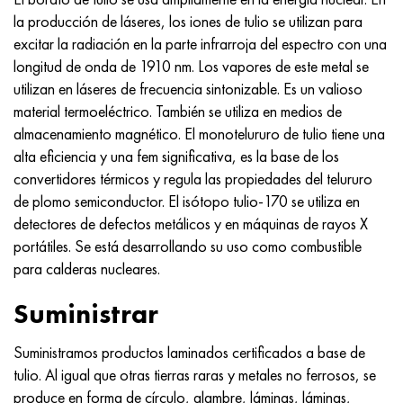
Incotherm
47ND
HN62VMYUT
VT-35
1.4466 - AISI 310MoLn
10X17H13M3T
2,0872, CuNi10Fe1Mn, Cw352h
latón rojo
45G2, 45g2, AISI 1144
Р6М5, 1.3343, hs6-5-2, sw7m
la producción de láseres, los iones de tulio se utilizan para
excitar la radiación en la parte infrarroja del espectro con una
incotest
47НХР
HN62MVKYU
PT-1M
Aleación Al6xn
10X18N18Yu4D
Bronce aluminio silicio
C84400, CuSn2ZnPb
Aleación de acero estructural
Р6М5К5, 1.3243, hs6-5-2-5
longitud de onda de 1910 nm. Los vapores de este metal se
utilizan en láseres de frecuencia sintonizable. Es un valioso
Jette M152
49KF
HN63MB
PT-3V
15-7Ph® - 1.4532
11X11N2V2MF
CW301G, C64200
C83600, CuSn5ZnPb
10g2, 10g2, AISI 1513
R6M5F3, 1.3344, hs6-5-3
material termoeléctrico. También se utiliza en medios de
almacenamiento magnético. El monotelururo de tulio tiene una
Cobalto 6B
49K2F, 49K2FA-VI
XN65VM
PT-7M
PH 13-8 meses - 1.4534
12Х18Н9Т
bronce de silicio
12X2H4A, 15NiCr13, 1.5752
9М4К8,1.3207
alta eficiencia y una fem significativa, es la base de los
convertidores térmicos y regula las propiedades del telururo
maraging 250
Aleación 50N
KhN65VMTYu
2B
1.4542 - 17-4Ph®
13X11N2V2MF
C65500, CuAl11Fe3
AC14, 11SMnPb30
R12F3, 1.3318, sw12
de plomo semiconductor. El isótopo tulio-170 se utiliza en
detectores de defectos metálicos y en máquinas de rayos X
René 41
Aleación 50NP
KhN67MVTYu
SPT-2 sv
Custom 455® - 1.4543 - uns s45500
15x11mf
C65620, CuSi3Fe2Zn3
20G, 20mn5
P18, 1,3355, hs18-0-1, sw18
portátiles. Se está desarrollando su uso como combustible
para calderas nucleares.
Maraging 300
50NHS
KhN68VKTYU
A LAS 3
1.4545 - 15-5Ph®
15х12vnmf
C65100, CuSi1.5
20XH3A, AISI 4320, 20hn3a
Acero carbono
Suministrar
Maraging 350
Aleación 52N
KhN68VMTYUK-vd
3M
1.4548 - 17-4Ph®
15Х12Н2MVFAB
Bronce estaño-plomo
20HM, 24CrMo5, 20hm
10,1.1645, C105W1
Suministramos productos laminados certificados a base de
MP35N
52K12F
KhN70VMTYu
TL3
1.4550 - AISI 347
15X16K5N2MVFAB
c92200, CuSn6Zn4Pb2
25KhGM, 20CrMo5, 1.7264
11G12, 110G13L, X120Mn12
tulio. Al igual que otras tierras raras y metales no ferrosos, se
produce en forma de círculo, alambre, láminas, láminas,