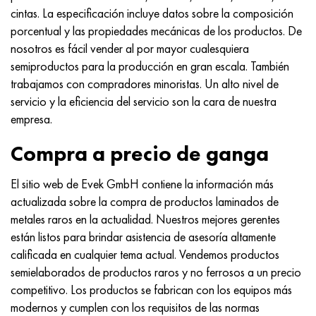
MP159
56DGNH
HN73MBTYu
5B
1.4567 - AISI 304Cu
15X16H2AM
30X, AISI 5130, 30h
cintas. La especificación incluye datos sobre la composición
porcentual y las propiedades mecánicas de los productos. De
multimetro n155
68NKhVKTYu
XN70YU
TL5
1.4570-aisi303Cu
18X11MNFB
30hgs, 30hgs
nosotros es fácil vender al por mayor cualesquiera
semiproductos para la producción en gran escala. También
Nicrofer 5923 hMo
79NM, Lupa 7904
HN75MBTYu
A LAS 6
1.4574 - Aleación PH 15-7 Mo®
18X12VMBFR
30hgsa, 30hgsa
trabajamos con compradores minoristas. Un alto nivel de
servicio y la eficiencia del servicio son la cara de nuestra
Nicrofer 6030
80NM
XN75TBYu
TS-6
1.4580 - AISI 316Cb
20X12VNMF
30hgsn2a, 30hgsna
empresa.
Nitronik 40
80NMV-VI
XN77TYu
14 titanio
1.4597 - AISI 204Cu
20Х3FMI
30xn2ma, 30CrNiMo8
Compra a precio de ganga
Nitronik 50
80NHS
XN77TYUR
SP-17
Aleación 28 - 1.4563
21NKMT
30хн3а, 31nicr14
El sitio web de Evek GmbH contiene la información más
actualizada sobre la compra de productos laminados de
Nitrónico 60
81HMA
ХН78Т
40 titanio
Aleación 31 - 1.4562
37X12N8G8MFB
34khn3ma, 36NiCrMo16, 35NiCrMo16
metales raros en la actualidad. Nuestros mejores gerentes
están listos para brindar asistencia de asesoría altamente
Nitronik 75
Tipos de aleaciones de precisión
HN80TBY
Aleación 254smo® - 1.4547
40X10X2M
35hgs, 35hgs
calificada en cualquier tema actual. Vendemos productos
semielaborados de productos raros y no ferrosos a un precio
Nimonic 80a
termobimetales
N65M, EP982
Aleación 926 - 1.4529
40Х9С2
35hgsa, 35hgsa
competitivo. Los productos se fabrican con los equipos más
modernos y cumplen con los requisitos de las normas