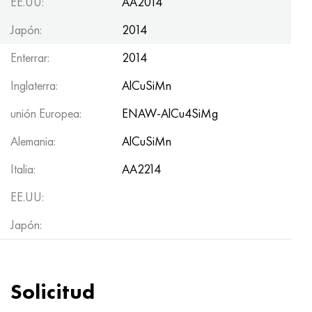
EE.UU:
AA2014
Japón:
2014
Enterrar:
2014
Inglaterra:
AlCuSiMn
unión Europea:
ENAW-AlCu4SiMg
Alemania:
AlCuSiMn
Italia:
AA2214
EE.UU:
Japón:
Solicitud