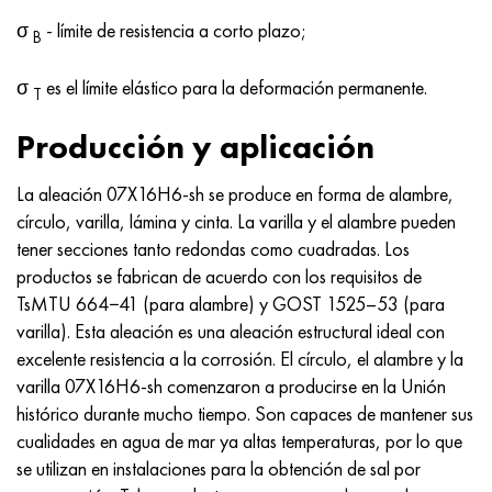
Nimónico 90
tubo de precisión
H70MFV
AM-350 - ams 5548
45Х14Н14В2М
ac35g2, 36smnpb14, 1.0765
σ
- límite de resistencia a corto plazo;
B
Nimónico 263
AM-355 - ams 5547
50X14MF
38x2n2ma, 34CrNiMo6, 40NiCrMo7
σ
es el límite elástico para la deformación permanente.
T
Haynes 25
Custom 450® - uns S45000
65X13
40hn2ma, 34CrNiMo4, 36hnm
Producción y aplicación
Haynes 188
Ascoloy griego 418
90X18MF
38hs, 37hs
La aleación 07X16H6-sh se produce en forma de alambre,
círculo, varilla, lámina y cinta. La varilla y el alambre pueden
Haynes 230
Tubería resistente a la corrosión
95X18
38XA, 37Cr4, AISI 5135
tener secciones tanto redondas como cuadradas. Los
productos se fabrican de acuerdo con los requisitos de
Hastelloy b2
38HN3MFA, 35nicrmov12-5
TsMTU 664−41 (para alambre) y
GOST 1525–53
(para
varilla). Esta aleación es una aleación estructural ideal con
Hastelloy b3
40G, 40Mn4, AISI 1035
excelente resistencia a la corrosión. El círculo, el alambre y la
varilla 07X16H6-sh comenzaron a producirse en la Unión
hastelloy c4
38XM, 42CrMo4, AISI 1.7225
histórico durante mucho tiempo. Son capaces de mantener sus
cualidades en agua de mar ya altas temperaturas, por lo que
hastelloy c22
40ХН, 36NiCr6, AISI 3135
se utilizan en instalaciones para la obtención de sal por