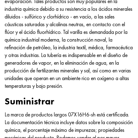
evaporación. Tales productos son muy populares en la
Hastelloy C-276
40XFA, 1.7223, AISI 4142
industria química debido a su resistencia a los ácidos minerales
diluidos - sulfúrico y clorhídrico - en vacío, a las sales
Hastelloy C2000
45X, 45h, 1.7035
cáusticas saturadas y alcalinas neutras, en contacto con el
flúor y el ácido fluorhídrico. Tal varilla es demandada por la
Hastelloy 3
45HN2MFA, k2425, 45hnmf
química industrial moderna, la construcción naval, la
refinación de petróleo, la industria textil, médica, farmacéutica
Hastelloy x
A40G, 44smn28, 1.0762, 46s20
y otras industrias. La tubería es indispensable en el diseño de
generadores de vapor, en la eliminación de agua, en la
udimet 500
producción de fertilizantes minerales y sal, así como en varias
unidades que operan en un ambiente rico en oxígeno a altas
udimet 720
temperaturas y bajo presión.
Suministrar
La marca de productos largos 07X16H6-sh está certificada.
La documentación técnica incluye datos sobre la composición
química, el porcentaje máximo de impurezas; propiedades
mecánicas del producto. Podemos vender al por mayor