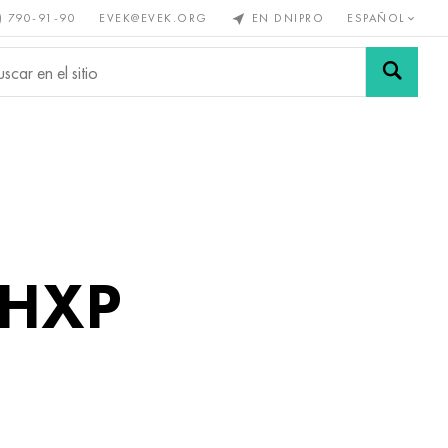
) 790-91-90
EVEK@EVEK.ORG
EN DNIPRO
ESPAÑOL
s no
Aleación de
Mallas y
s
acero
conexiones
47НХР