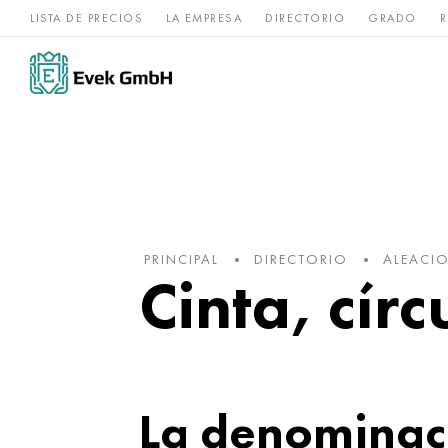
LISTA DE PRECIOS
LA EMPRESA
DIRECTORIO
GRADO
R
Aleaciones de
acero
Titanio
níquel
inoxidable
PRINCIPAL
DIRECTORIO
ALEACIO
Cinta, cír
La denominaci