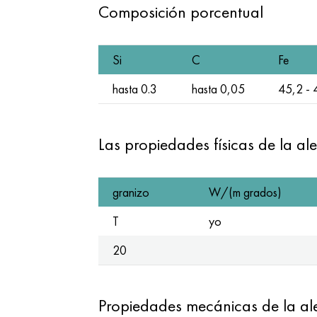
Composición porcentual
Si
C
Fe
hasta 0.3
hasta 0,05
45,2 - 
Las propiedades físicas de la a
granizo
W/(m grados)
T
yo
20
Propiedades mecánicas de la a