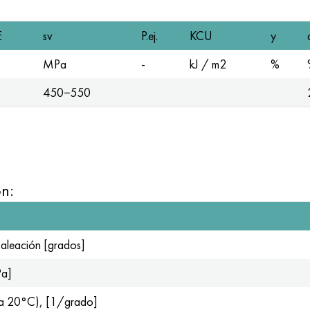
E
sv
P.ej.
KCU
y
MPa
-
kJ / m2
%
450−550
ón:
 aleación [grados]
Pa]
l (a 20°С), [1/grado]