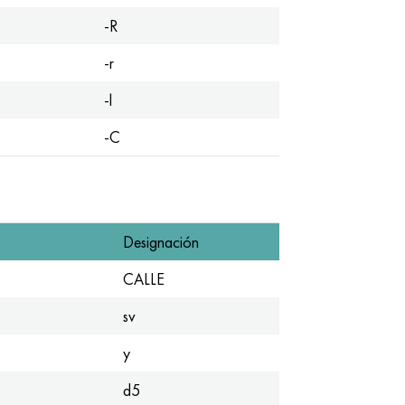
-R
-r
-l
-C
Designación
CALLE
sv
y
d5