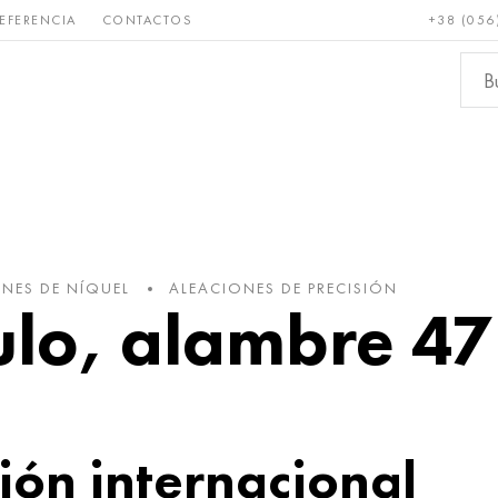
EFERENCIA
CONTACTOS
+38 (056
Raro y
Bronce, cobre,
Metale
refractario
latón
ferroso
NES DE NÍQUEL
ALEACIONES DE PRECISIÓN
culo, alambre 
ón internacional