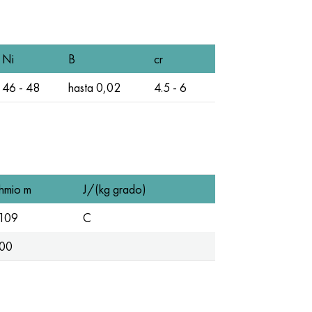
Ni
B
cr
46 - 48
hasta 0,02
4.5 - 6
hmio m
J/(kg grado)
109
C
00