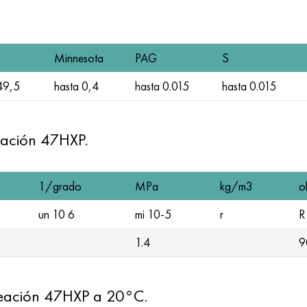
Minnesota
PAG
S
49,5
hasta 0,4
hasta 0.015
hasta 0.015
leación 47НХР.
1/grado
MPa
kg/m3
o
un 10 6
mi 10-5
r
R
1.4
9
leación 47НХР a 20°C.