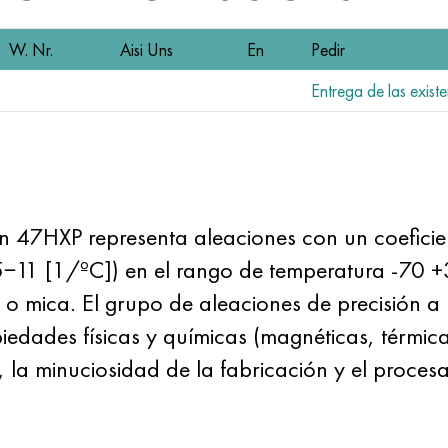
W. Nr.
Aisi Uns
En
Pedir
Entrega de las existe
ón 47НХР representa aleaciones con un coefici
5−11 [1/ºC]) en el rango de temperatura -70 +
 o mica. El grupo de aleaciones de precisión a 
iedades físicas y químicas (magnéticas, térmicas
, la minuciosidad de la fabricación y el proces