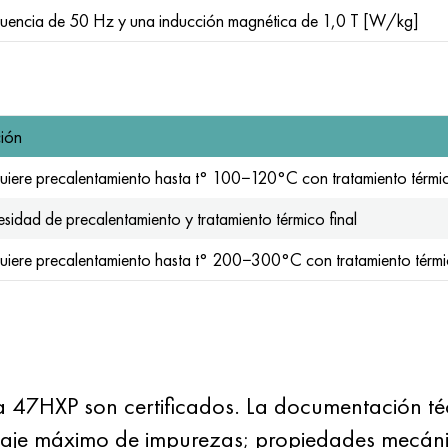
ecuencia de 50 Hz y una inducción magnética de 1,0 T [W/kg]
ción
uiere precalentamiento hasta t° 100−120°С con tratamiento térmic
cesidad de precalentamiento y tratamiento térmico final
uiere precalentamiento hasta t° 200−300°С con tratamiento térmic
 47НХР son certificados. La documentación téc
taje máximo de impurezas; propiedades mecán