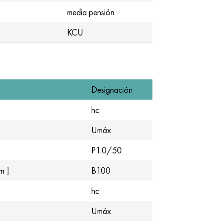
media pensión
KCU
Designación
hc
Umáx
P1.0/50
m ]
B100
hc
Umáx