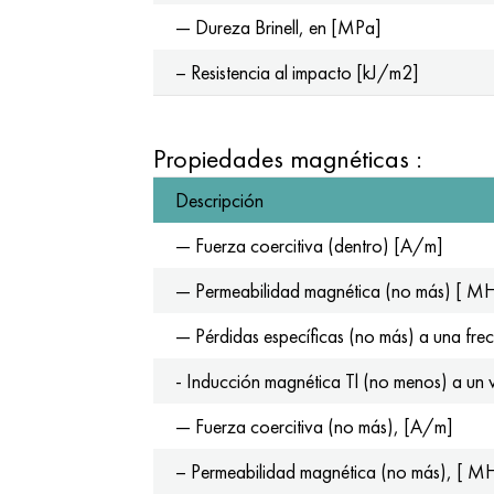
— Dureza Brinell, en [MPa]
– Resistencia al impacto [kJ/m2]
Propiedades magnéticas :
Descripción
— Fuerza coercitiva (dentro) [A/m]
— Permeabilidad magnética (no más) [ M
— Pérdidas específicas (no más) a una fr
- Inducción magnética Tl (no menos) a un
— Fuerza coercitiva (no más), [A/m]
– Permeabilidad magnética (no más), [ M