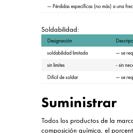
— Pérdidas específicas (no más) a una fr
Soldabilidad:
Designación
Descrip
soldabilidad limitada
— se req
sin limites
- sin ne
Difícil de soldar
— se req
Suministrar
Todos los productos de la marca
composición química, el porcen