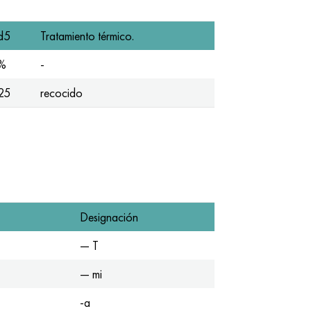
d5
Tratamiento térmico.
%
-
25
recocido
Designación
— T
— mi
-a