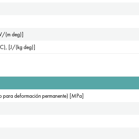
[W/(m deg)]
°C), [J/(kg deg)]
tico para deformación permanente) [MPa]