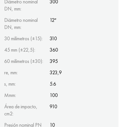
Diámetro nominal
300
DN, mm:
Diámetro nominal
12″
DN, mm:
30 milímetros (±15):
310
45 mm (±22,5):
360
60 milímetros (±30):
395
re, mm:
323,9
s, mm:
5.6
Mmm:
100
Área de impacto,
910
cm2:
Presión nominal PN
10