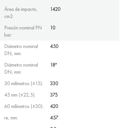
Área de impacto,
1420
cm2:
Presión nominal PN
10
bar:
Diámetro nominal
450
DN, mm:
Diámetro nominal
18″
DN, mm:
30 milímetros (±15):
330
45 mm (±22,5):
375
60 milímetros (±30):
420
re, mm:
457