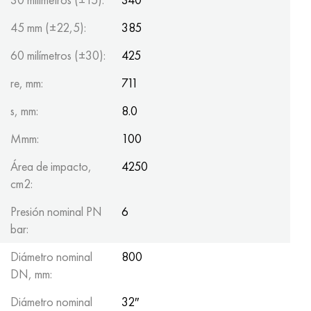
45 mm (±22,5):
385
60 milímetros (±30):
425
re, mm:
711
s, mm:
8.0
Mmm:
100
Área de impacto,
4250
cm2:
Presión nominal PN
6
bar:
Diámetro nominal
800
DN, mm:
Diámetro nominal
32″