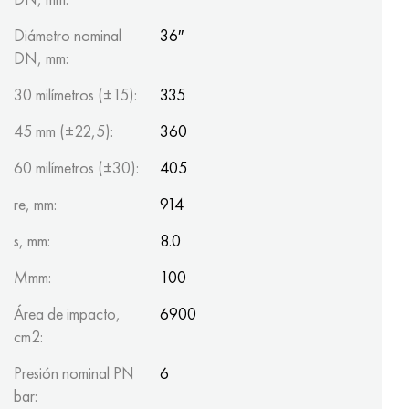
Diámetro nominal
36″
DN, mm:
30 milímetros (±15):
335
45 mm (±22,5):
360
60 milímetros (±30):
405
re, mm:
914
s, mm:
8.0
Mmm:
100
Área de impacto,
6900
cm2:
Presión nominal PN
6
bar: