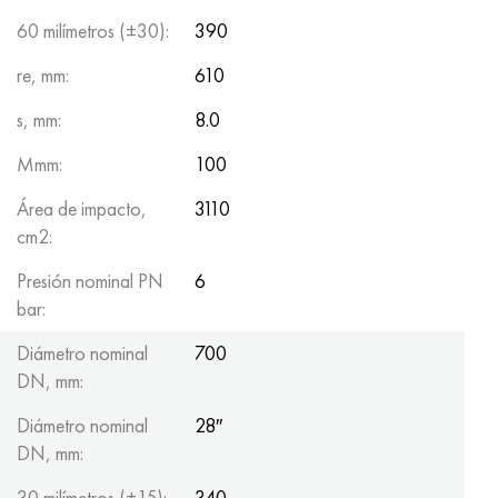
60 milímetros (±30):
390
re, mm:
610
s, mm:
8.0
Mmm:
100
Área de impacto,
3110
cm2:
Presión nominal PN
6
bar:
Diámetro nominal
700
DN, mm:
Diámetro nominal
28″
DN, mm:
30 milímetros (±15):
340