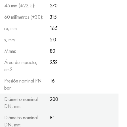
45 mm (±22,5):
270
60 milímetros (±30):
315
re, mm:
165
s, mm:
5.0
Mmm:
80
Área de impacto,
252
cm2:
Presión nominal PN
16
bar:
Diámetro nominal
200
DN, mm:
Diámetro nominal
8″
DN, mm: