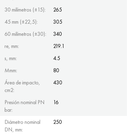
30 milímetros (±15):
265
45 mm (±22,5):
305
60 milímetros (±30):
340
re, mm:
219.1
s, mm:
4.5
Mmm:
80
Área de impacto,
430
cm2:
Presión nominal PN
16
bar:
Diámetro nominal
250
DN, mm: