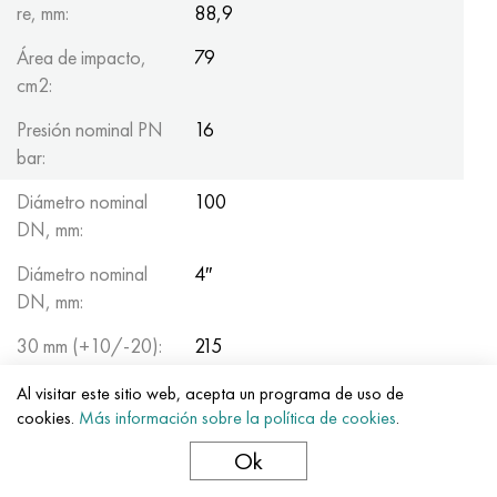
re, mm:
88,9
Área de impacto,
79
cm2:
Presión nominal PN
16
bar:
Diámetro nominal
100
DN, mm:
Diámetro nominal
4″
DN, mm:
30 mm (+10/-20):
215
60 mm (+20/-40):
300
Al visitar este sitio web, acepta un programa de uso de
cookies.
Más información sobre la política de cookies
.
re, mm:
114.3
Ok
Área de impacto,
128