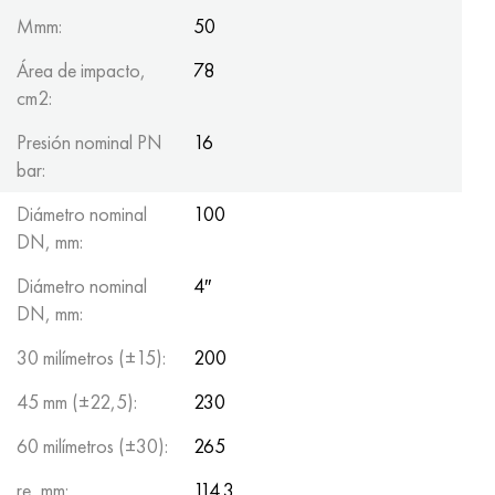
Mmm:
50
Área de impacto,
78
cm2:
Presión nominal PN
16
bar:
Diámetro nominal
100
DN, mm:
Diámetro nominal
4″
DN, mm:
30 milímetros (±15):
200
45 mm (±22,5):
230
60 milímetros (±30):
265
re, mm:
114.3