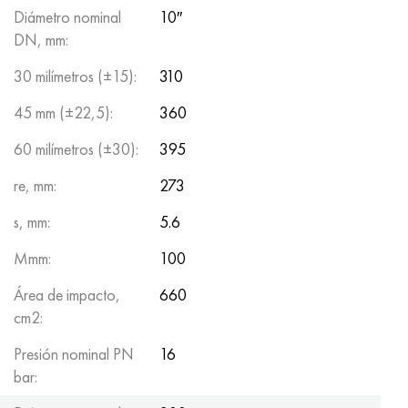
Diámetro nominal
10″
DN, mm:
30 milímetros (±15):
310
45 mm (±22,5):
360
60 milímetros (±30):
395
re, mm:
273
s, mm:
5.6
Mmm:
100
Área de impacto,
660
cm2:
Presión nominal PN
16
bar: