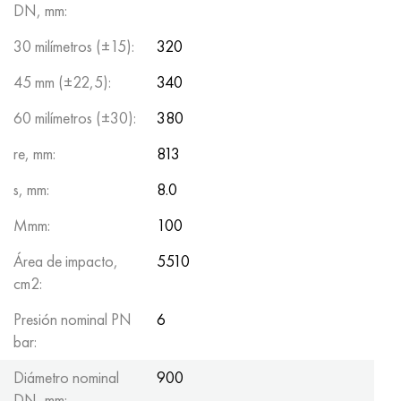
DN, mm:
30 milímetros (±15):
320
45 mm (±22,5):
340
60 milímetros (±30):
380
re, mm:
813
s, mm:
8.0
Mmm:
100
Área de impacto,
5510
cm2:
Presión nominal PN
6
bar:
Diámetro nominal
900
DN, mm: