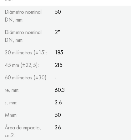
Hastelloy C-276
40XFA, 1.7223, AISI 4142
Diámetro nominal
50
DN, mm:
Hastelloy C2000
45X, 45h, 1.7035
Diámetro nominal
2″
Hastelloy 3
45HN2MFA, k2425, 45hnmf
DN, mm:
Hastelloy x
A40G, 44smn28, 1.0762, 46s20
30 milímetros (±15):
185
45 mm (±22,5):
215
udimet 500
60 milímetros (±30):
-
udimet 720
re, mm:
60.3
s, mm:
3.6
Mmm:
50
Área de impacto,
36
cm2: