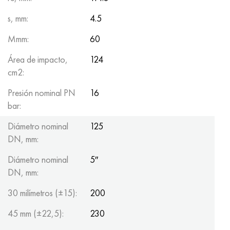
s, mm:
4.5
Mmm:
60
Área de impacto,
124
cm2:
Presión nominal PN
16
bar:
Diámetro nominal
125
DN, mm:
Diámetro nominal
5″
DN, mm:
30 milímetros (±15):
200
45 mm (±22,5):
230