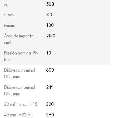
re, mm:
508
s, mm:
8.0
Mmm:
100
Área de impacto,
2180
cm2:
Presión nominal PN
10
bar:
Diámetro nominal
600
DN, mm:
Diámetro nominal
24″
DN, mm:
30 milímetros (±15):
320
45 mm (±22,5):
360