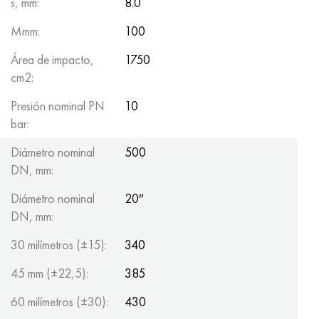
s, mm:
8.0
Mmm:
100
Área de impacto,
1750
cm2:
Presión nominal PN
10
bar:
Diámetro nominal
500
DN, mm:
Diámetro nominal
20″
DN, mm:
30 milímetros (±15):
340
45 mm (±22,5):
385
60 milímetros (±30):
430