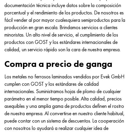
MP159
56DGNH
HN73MBTYu
5B
1.4567 - AISI 304Cu
15X16H2AM
30X, AISI 5130, 30h
documentación técnica incluye datos sobre la composición
porcentual y el rendimiento de los productos. De nosotros es
multimetro n155
68NKhVKTYu
XN70YU
TL5
1.4570-aisi303Cu
18X11MNFB
30hgs, 30hgs
fácil vender al por mayor cualesquiera semiproductos para la
producción en gran escala. Brindamos servicios a clientes
Nicrofer 5923 hMo
79NM, Lupa 7904
HN75MBTYu
A LAS 6
1.4574 - Aleación PH 15-7 Mo®
18X12VMBFR
30hgsa, 30hgsa
minoristas. Un alto nivel de servicio, el cumplimiento de los
productos con GOST y los estándares internacionales de
Nicrofer 6030
80NM
XN75TBYu
TS-6
1.4580 - AISI 316Cb
20X12VNMF
30hgsn2a, 30hgsna
calidad, un servicio rápido son la cara de nuestra empresa.
Nitronik 40
80NMV-VI
XN77TYu
14 titanio
1.4597 - AISI 204Cu
20Х3FMI
30xn2ma, 30CrNiMo8
Compra a precio de ganga
Nitronik 50
80NHS
XN77TYUR
SP-17
Aleación 28 - 1.4563
21NKMT
30хн3а, 31nicr14
Los metales no ferrosos laminados vendidos por Evek GmbH
cumplen con GOST y los estándares de calidad
Nitrónico 60
81HMA
ХН78Т
40 titanio
Aleación 31 - 1.4562
37X12N8G8MFB
34khn3ma, 36NiCrMo16, 35NiCrMo16
internacionales. Suministramos hojas de plomo de cualquier
parámetro en el menor tiempo posible. Alta calidad, precios
Nitronik 75
Tipos de aleaciones de precisión
HN80TBY
Aleación 254smo® - 1.4547
40X10X2M
35hgs, 35hgs
asequibles y una amplia gama de productos definen el rostro
de nuestra empresa. Al convertirse en nuestro cliente habitual,
Nimonic 80a
termobimetales
N65M, EP982
Aleación 926 - 1.4529
40Х9С2
35hgsa, 35hgsa
puede contar con un sistema de descuentos. La cooperación
con nosotros lo ayudará a realizar cualquier idea de