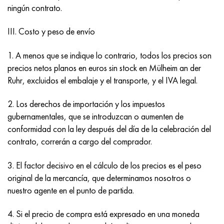
Incotherm
47ND
HN62VMYUT
VT-35
1.4466 - AISI 310MoLn
10X17H13M3T
2,0872, CuNi10Fe1Mn, Cw352h
latón rojo
45G2, 45g2, AISI 1144
Р6М5, 1.3343, hs6-5-2, sw7m
ningún contrato.
incotest
47НХР
HN62MVKYU
PT-1M
Aleación Al6xn
10X18N18Yu4D
Bronce aluminio silicio
C84400, CuSn2ZnPb
Aleación de acero estructural
Р6М5К5, 1.3243, hs6-5-2-5
III. Costo y peso de envío
Jette M152
49KF
HN63MB
PT-3V
15-7Ph® - 1.4532
11X11N2V2MF
CW301G, C64200
C83600, CuSn5ZnPb
10g2, 10g2, AISI 1513
R6M5F3, 1.3344, hs6-5-3
1. A menos que se indique lo contrario, todos los precios son
precios netos planos en euros sin stock en Mülheim an der
Cobalto 6B
49K2F, 49K2FA-VI
XN65VM
PT-7M
PH 13-8 meses - 1.4534
12Х18Н9Т
bronce de silicio
12X2H4A, 15NiCr13, 1.5752
9М4К8,1.3207
Ruhr, excluidos el embalaje y el transporte, y el IVA legal.
maraging 250
Aleación 50N
KhN65VMTYu
2B
1.4542 - 17-4Ph®
13X11N2V2MF
C65500, CuAl11Fe3
AC14, 11SMnPb30
R12F3, 1.3318, sw12
2. Los derechos de importación y los impuestos
gubernamentales, que se introduzcan o aumenten de
René 41
Aleación 50NP
KhN67MVTYu
SPT-2 sv
Custom 455® - 1.4543 - uns s45500
15x11mf
C65620, CuSi3Fe2Zn3
20G, 20mn5
P18, 1,3355, hs18-0-1, sw18
conformidad con la ley después del día de la celebración del
contrato, correrán a cargo del comprador.
Maraging 300
50NHS
KhN68VKTYU
A LAS 3
1.4545 - 15-5Ph®
15х12vnmf
C65100, CuSi1.5
20XH3A, AISI 4320, 20hn3a
Acero carbono
3. El factor decisivo en el cálculo de los precios es el peso
original de la mercancía, que determinamos nosotros o
Maraging 350
Aleación 52N
KhN68VMTYUK-vd
3M
1.4548 - 17-4Ph®
15Х12Н2MVFAB
Bronce estaño-plomo
20HM, 24CrMo5, 20hm
10,1.1645, C105W1
nuestro agente en el punto de partida.
MP35N
52K12F
KhN70VMTYu
TL3
1.4550 - AISI 347
15X16K5N2MVFAB
c92200, CuSn6Zn4Pb2
25KhGM, 20CrMo5, 1.7264
11G12, 110G13L, X120Mn12
4. Si el precio de compra está expresado en una moneda