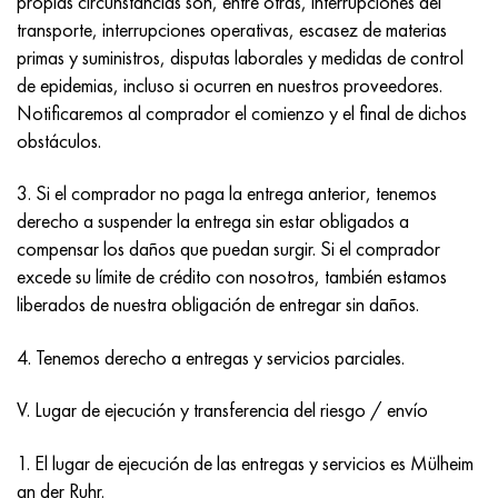
propias circunstancias son, entre otras, interrupciones del
Hastelloy C-276
40XFA, 1.7223, AISI 4142
transporte, interrupciones operativas, escasez de materias
primas y suministros, disputas laborales y medidas de control
Hastelloy C2000
45X, 45h, 1.7035
de epidemias, incluso si ocurren en nuestros proveedores.
Notificaremos al comprador el comienzo y el final de dichos
Hastelloy 3
45HN2MFA, k2425, 45hnmf
obstáculos.
Hastelloy x
A40G, 44smn28, 1.0762, 46s20
3. Si el comprador no paga la entrega anterior, tenemos
derecho a suspender la entrega sin estar obligados a
udimet 500
compensar los daños que puedan surgir. Si el comprador
excede su límite de crédito con nosotros, también estamos
udimet 720
liberados de nuestra obligación de entregar sin daños.
4. Tenemos derecho a entregas y servicios parciales.
V. Lugar de ejecución y transferencia del riesgo / envío
1. El lugar de ejecución de las entregas y servicios es Mülheim
an der Ruhr.