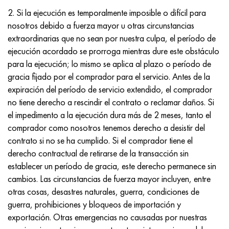
Nimónico 90
tubo de precisión
H70MFV
AM-350 - ams 5548
45Х14Н14В2М
ac35g2, 36smnpb14, 1.0765
2. Si la ejecución es temporalmente imposible o difícil para
nosotros debido a fuerza mayor u otras circunstancias
Nimónico 263
AM-355 - ams 5547
50X14MF
38x2n2ma, 34CrNiMo6, 40NiCrMo7
extraordinarias que no sean por nuestra culpa, el período de
ejecución acordado se prorroga mientras dure este obstáculo
Haynes 25
Custom 450® - uns S45000
65X13
40hn2ma, 34CrNiMo4, 36hnm
para la ejecución; lo mismo se aplica al plazo o período de
gracia fijado por el comprador para el servicio. Antes de la
Haynes 188
Ascoloy griego 418
90X18MF
38hs, 37hs
expiración del período de servicio extendido, el comprador
no tiene derecho a rescindir el contrato o reclamar daños. Si
Haynes 230
Tubería resistente a la corrosión
95X18
38XA, 37Cr4, AISI 5135
el impedimento a la ejecución dura más de 2 meses, tanto el
comprador como nosotros tenemos derecho a desistir del
Hastelloy b2
38HN3MFA, 35nicrmov12-5
contrato si no se ha cumplido. Si el comprador tiene el
derecho contractual de retirarse de la transacción sin
Hastelloy b3
40G, 40Mn4, AISI 1035
establecer un período de gracia, este derecho permanece sin
cambios. Las circunstancias de fuerza mayor incluyen, entre
hastelloy c4
38XM, 42CrMo4, AISI 1.7225
otras cosas, desastres naturales, guerra, condiciones de
guerra, prohibiciones y bloqueos de importación y
hastelloy c22
40ХН, 36NiCr6, AISI 3135
exportación. Otras emergencias no causadas por nuestras