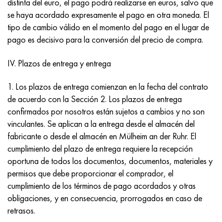
distinta del euro, el pago podrá realizarse en euros, salvo que
MP159
56DGNH
HN73MBTYu
5B
1.4567 - AISI 304Cu
15X16H2AM
30X, AISI 5130, 30h
se haya acordado expresamente el pago en otra moneda. El
tipo de cambio válido en el momento del pago en el lugar de
multimetro n155
68NKhVKTYu
XN70YU
TL5
1.4570-aisi303Cu
18X11MNFB
30hgs, 30hgs
pago es decisivo para la conversión del precio de compra.
Nicrofer 5923 hMo
79NM, Lupa 7904
HN75MBTYu
A LAS 6
1.4574 - Aleación PH 15-7 Mo®
18X12VMBFR
30hgsa, 30hgsa
IV. Plazos de entrega y entrega
Nicrofer 6030
80NM
XN75TBYu
TS-6
1.4580 - AISI 316Cb
20X12VNMF
30hgsn2a, 30hgsna
1. Los plazos de entrega comienzan en la fecha del contrato
de acuerdo con la Sección 2. Los plazos de entrega
Nitronik 40
80NMV-VI
XN77TYu
14 titanio
1.4597 - AISI 204Cu
20Х3FMI
30xn2ma, 30CrNiMo8
confirmados por nosotros están sujetos a cambios y no son
vinculantes. Se aplican a la entrega desde el almacén del
Nitronik 50
80NHS
XN77TYUR
SP-17
Aleación 28 - 1.4563
21NKMT
30хн3а, 31nicr14
fabricante o desde el almacén en Mülheim an der Ruhr. El
cumplimiento del plazo de entrega requiere la recepción
Nitrónico 60
81HMA
ХН78Т
40 titanio
Aleación 31 - 1.4562
37X12N8G8MFB
34khn3ma, 36NiCrMo16, 35NiCrMo16
oportuna de todos los documentos, documentos, materiales y
permisos que debe proporcionar el comprador, el
Nitronik 75
Tipos de aleaciones de precisión
HN80TBY
Aleación 254smo® - 1.4547
40X10X2M
35hgs, 35hgs
cumplimiento de los términos de pago acordados y otras
obligaciones, y en consecuencia, prorrogados en caso de
Nimonic 80a
termobimetales
N65M, EP982
Aleación 926 - 1.4529
40Х9С2
35hgsa, 35hgsa
retrasos.