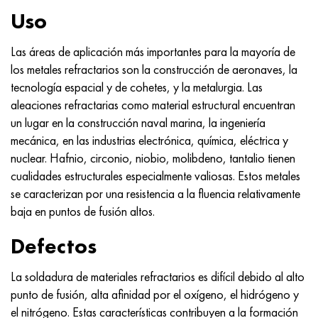
MP159
56DGNH
HN73MBTYu
5B
1.4567 - AISI 304Cu
15X16H2AM
30X, AISI 5130, 30h
Uso
multimetro n155
68NKhVKTYu
XN70YU
TL5
1.4570-aisi303Cu
18X11MNFB
30hgs, 30hgs
Las áreas de aplicación más importantes para la mayoría de
los metales refractarios son la construcción de aeronaves, la
Nicrofer 5923 hMo
79NM, Lupa 7904
HN75MBTYu
A LAS 6
1.4574 - Aleación PH 15-7 Mo®
18X12VMBFR
30hgsa, 30hgsa
tecnología espacial y de cohetes, y la metalurgia. Las
aleaciones refractarias como material estructural encuentran
Nicrofer 6030
80NM
XN75TBYu
TS-6
1.4580 - AISI 316Cb
20X12VNMF
30hgsn2a, 30hgsna
un lugar en la construcción naval marina, la ingeniería
mecánica, en las industrias electrónica, química, eléctrica y
Nitronik 40
80NMV-VI
XN77TYu
14 titanio
1.4597 - AISI 204Cu
20Х3FMI
30xn2ma, 30CrNiMo8
nuclear. Hafnio, circonio, niobio, molibdeno, tantalio tienen
cualidades estructurales especialmente valiosas. Estos metales
Nitronik 50
80NHS
XN77TYUR
SP-17
Aleación 28 - 1.4563
21NKMT
30хн3а, 31nicr14
se caracterizan por una resistencia a la fluencia relativamente
baja en puntos de fusión altos.
Nitrónico 60
81HMA
ХН78Т
40 titanio
Aleación 31 - 1.4562
37X12N8G8MFB
34khn3ma, 36NiCrMo16, 35NiCrMo16
Defectos
Nitronik 75
Tipos de aleaciones de precisión
HN80TBY
Aleación 254smo® - 1.4547
40X10X2M
35hgs, 35hgs
La soldadura de materiales refractarios es difícil debido al alto
Nimonic 80a
termobimetales
N65M, EP982
Aleación 926 - 1.4529
40Х9С2
35hgsa, 35hgsa
punto de fusión, alta afinidad por el oxígeno, el hidrógeno y
el nitrógeno. Estas características contribuyen a la formación