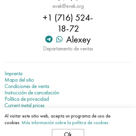
evek@evek.org
+1 (716) 524-
18-72
Alexey
Departamento de ventas
Imprenta
Mapa del sitio
Condiciones de venta
Instrucción de cancelación
Política de privacidad
Current metal prices
Al visitar este sitio web, acepta un programa de uso de
© 2007–2026 «Evek GmbH»
cookies.
Más información sobre la política de cookies
.
El uso de los materiales de la web sin enlaces directos para el
hotel.
Ok