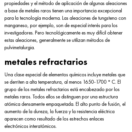
Incotherm
47ND
HN62VMYUT
VT-35
1.4466 - AISI 310MoLn
10X17H13M3T
2,0872, CuNi10Fe1Mn, Cw352h
latón rojo
45G2, 45g2, AISI 1144
Р6М5, 1.3343, hs6-5-2, sw7m
propiedades y el método de aplicación de algunas aleaciones
a base de metales raros tienen una importancia excepcional
incotest
47НХР
HN62MVKYU
PT-1M
Aleación Al6xn
10X18N18Yu4D
Bronce aluminio silicio
C84400, CuSn2ZnPb
Aleación de acero estructural
Р6М5К5, 1.3243, hs6-5-2-5
para la tecnología moderna. Las aleaciones de tungsteno con
manganeso, por ejemplo, son de especial interés para los
Jette M152
49KF
HN63MB
PT-3V
15-7Ph® - 1.4532
11X11N2V2MF
CW301G, C64200
C83600, CuSn5ZnPb
10g2, 10g2, AISI 1513
R6M5F3, 1.3344, hs6-5-3
investigadores. Pero tecnológicamente es muy difícil obtener
estas aleaciones, generalmente se utilizan métodos de
Cobalto 6B
49K2F, 49K2FA-VI
XN65VM
PT-7M
PH 13-8 meses - 1.4534
12Х18Н9Т
bronce de silicio
12X2H4A, 15NiCr13, 1.5752
9М4К8,1.3207
pulvimetalurgia.
metales refractarios
maraging 250
Aleación 50N
KhN65VMTYu
2B
1.4542 - 17-4Ph®
13X11N2V2MF
C65500, CuAl11Fe3
AC14, 11SMnPb30
R12F3, 1.3318, sw12
Una clase especial de elementos químicos incluye metales que
René 41
Aleación 50NP
KhN67MVTYu
SPT-2 sv
Custom 455® - 1.4543 - uns s45500
15x11mf
C65620, CuSi3Fe2Zn3
20G, 20mn5
P18, 1,3355, hs18-0-1, sw18
se derriten a alta temperatura, al menos 1650-1700 ° C. El
grupo de los metales refractarios está encabezado por los
Maraging 300
50NHS
KhN68VKTYU
A LAS 3
1.4545 - 15-5Ph®
15х12vnmf
C65100, CuSi1.5
20XH3A, AISI 4320, 20hn3a
Acero carbono
metales raros. Todos ellos se distinguen por una estructura
atómica densamente empaquetada. El alto punto de fusión, el
Maraging 350
Aleación 52N
KhN68VMTYUK-vd
3M
1.4548 - 17-4Ph®
15Х12Н2MVFAB
Bronce estaño-plomo
20HM, 24CrMo5, 20hm
10,1.1645, C105W1
aumento de la dureza, la fuerza y la resistencia eléctrica
aparecen como resultado de los estrechos enlaces
MP35N
52K12F
KhN70VMTYu
TL3
1.4550 - AISI 347
15X16K5N2MVFAB
c92200, CuSn6Zn4Pb2
25KhGM, 20CrMo5, 1.7264
11G12, 110G13L, X120Mn12
electrónicos interatómicos.