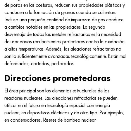
Nimónico 90
tubo de precisión
H70MFV
AM-350 - ams 5548
45Х14Н14В2М
ac35g2, 36smnpb14, 1.0765
de poros en las costuras, reducen sus propiedades plásticas y
conducen a la formación de granos cuando se calientan.
Nimónico 263
AM-355 - ams 5547
50X14MF
38x2n2ma, 34CrNiMo6, 40NiCrMo7
Incluso una pequeña cantidad de impurezas de gas conduce
a cambios notables en las propiedades. La segunda
Haynes 25
Custom 450® - uns S45000
65X13
40hn2ma, 34CrNiMo4, 36hnm
desventaja de todos los metales refractarios es la necesidad
de usar varios recubrimientos protectores contra la oxidación
Haynes 188
Ascoloy griego 418
90X18MF
38hs, 37hs
a altas temperaturas. Además, las aleaciones refractarias no
son lo suficientemente avanzadas tecnológicamente. Están mal
Haynes 230
Tubería resistente a la corrosión
95X18
38XA, 37Cr4, AISI 5135
deformados, cortados, perforados.
Direcciones prometedoras
Hastelloy b2
38HN3MFA, 35nicrmov12-5
El área principal son los elementos estructurales de los
Hastelloy b3
40G, 40Mn4, AISI 1035
reactores nucleares. Las aleaciones refractarias se pueden
utilizar en el futuro en tecnología espacial con energía
hastelloy c4
38XM, 42CrMo4, AISI 1.7225
nuclear, en dispositivos eléctricos y de otro tipo. Por ejemplo,
en condensadores, láseres de bombeo nuclear.
hastelloy c22
40ХН, 36NiCr6, AISI 3135