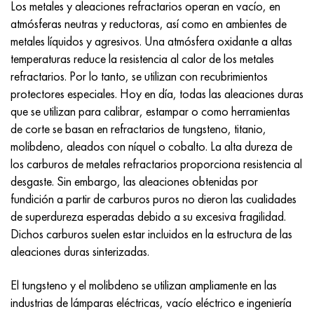
Los metales y aleaciones refractarios operan en vacío, en
Hastelloy C-276
40XFA, 1.7223, AISI 4142
atmósferas neutras y reductoras, así como en ambientes de
metales líquidos y agresivos. Una atmósfera oxidante a altas
Hastelloy C2000
45X, 45h, 1.7035
temperaturas reduce la resistencia al calor de los metales
refractarios. Por lo tanto, se utilizan con recubrimientos
Hastelloy 3
45HN2MFA, k2425, 45hnmf
protectores especiales. Hoy en día, todas las aleaciones duras
que se utilizan para calibrar, estampar o como herramientas
Hastelloy x
A40G, 44smn28, 1.0762, 46s20
de corte se basan en refractarios de tungsteno, titanio,
molibdeno, aleados con níquel o cobalto. La alta dureza de
udimet 500
los carburos de metales refractarios proporciona resistencia al
desgaste. Sin embargo, las aleaciones obtenidas por
udimet 720
fundición a partir de carburos puros no dieron las cualidades
de superdureza esperadas debido a su excesiva fragilidad.
Dichos carburos suelen estar incluidos en la estructura de las
aleaciones duras sinterizadas.
El tungsteno y el molibdeno se utilizan ampliamente en las
industrias de lámparas eléctricas, vacío eléctrico e ingeniería