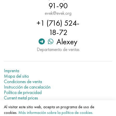
91-90
evek@evek.org
+1 (716) 524-
18-72
Alexey
Departamento de ventas
Imprenta
Mapa del sitio
Condiciones de venta
Instrucción de cancelación
Política de privacidad
Current metal prices
Al visitar este sitio web, acepta un programa de uso de
© 2007–2026 «Evek GmbH»
cookies.
Más información sobre la política de cookies
.
El uso de los materiales de la web sin enlaces directos para el