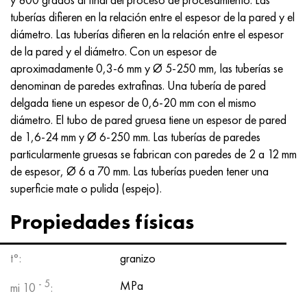
MP159
56DGNH
HN73MBTYu
5B
1.4567 - AISI 304Cu
15X16H2AM
30X, AISI 5130, 30h
tuberías difieren en la relación entre el espesor de la pared y el
diámetro. Las tuberías difieren en la relación entre el espesor
multimetro n155
68NKhVKTYu
XN70YU
TL5
1.4570-aisi303Cu
18X11MNFB
30hgs, 30hgs
de la pared y el diámetro. Con un espesor de
aproximadamente 0,3-6 mm y Ø 5-250 mm, las tuberías se
Nicrofer 5923 hMo
79NM, Lupa 7904
HN75MBTYu
A LAS 6
1.4574 - Aleación PH 15-7 Mo®
18X12VMBFR
30hgsa, 30hgsa
denominan de paredes extrafinas. Una tubería de pared
delgada tiene un espesor de 0,6-20 mm con el mismo
Nicrofer 6030
80NM
XN75TBYu
TS-6
1.4580 - AISI 316Cb
20X12VNMF
30hgsn2a, 30hgsna
diámetro. El tubo de pared gruesa tiene un espesor de pared
de 1,6-24 mm y Ø 6-250 mm. Las tuberías de paredes
Nitronik 40
80NMV-VI
XN77TYu
14 titanio
1.4597 - AISI 204Cu
20Х3FMI
30xn2ma, 30CrNiMo8
particularmente gruesas se fabrican con paredes de 2 a 12 mm
de espesor, Ø 6 a 70 mm. Las tuberías pueden tener una
Nitronik 50
80NHS
XN77TYUR
SP-17
Aleación 28 - 1.4563
21NKMT
30хн3а, 31nicr14
superficie mate o pulida (espejo).
Nitrónico 60
81HMA
ХН78Т
40 titanio
Aleación 31 - 1.4562
37X12N8G8MFB
34khn3ma, 36NiCrMo16, 35NiCrMo16
Propiedades físicas
Nitronik 75
Tipos de aleaciones de precisión
HN80TBY
Aleación 254smo® - 1.4547
40X10X2M
35hgs, 35hgs
t°:
granizo
Nimonic 80a
termobimetales
N65M, EP982
Aleación 926 - 1.4529
40Х9С2
35hgsa, 35hgsa
- 5
MPa
mi 10
: