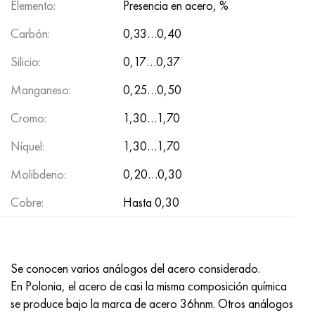
Elemento:
Presencia en acero, %
MP159
56DGNH
HN73MBTYu
5B
1.4567 - AISI 304Cu
15X16H2AM
30X, AISI 5130, 30h
Carbón:
0,33…0,40
multimetro n155
68NKhVKTYu
XN70YU
TL5
1.4570-aisi303Cu
18X11MNFB
30hgs, 30hgs
Silicio:
0,17…0,37
Nicrofer 5923 hMo
79NM, Lupa 7904
HN75MBTYu
A LAS 6
1.4574 - Aleación PH 15-7 Mo®
18X12VMBFR
30hgsa, 30hgsa
Manganeso:
0,25…0,50
Nicrofer 6030
80NM
XN75TBYu
TS-6
1.4580 - AISI 316Cb
20X12VNMF
30hgsn2a, 30hgsna
Cromo:
1,30…1,70
Níquel:
1,30…1,70
Nitronik 40
80NMV-VI
XN77TYu
14 titanio
1.4597 - AISI 204Cu
20Х3FMI
30xn2ma, 30CrNiMo8
Molibdeno:
0,20…0,30
Nitronik 50
80NHS
XN77TYUR
SP-17
Aleación 28 - 1.4563
21NKMT
30хн3а, 31nicr14
Cobre:
Hasta 0,30
Nitrónico 60
81HMA
ХН78Т
40 titanio
Aleación 31 - 1.4562
37X12N8G8MFB
34khn3ma, 36NiCrMo16, 35NiCrMo16
Nitronik 75
Tipos de aleaciones de precisión
HN80TBY
Aleación 254smo® - 1.4547
40X10X2M
35hgs, 35hgs
Se conocen varios análogos del acero considerado.
En Polonia, el acero de casi la misma composición química
Nimonic 80a
termobimetales
N65M, EP982
Aleación 926 - 1.4529
40Х9С2
35hgsa, 35hgsa
se produce bajo la marca de acero 36hnm. Otros análogos