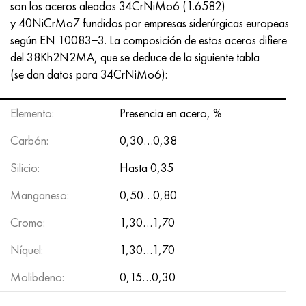
son los aceros aleados 34CrNiMo6 (1.6582)
Nimónico 90
tubo de precisión
H70MFV
AM-350 - ams 5548
45Х14Н14В2М
ac35g2, 36smnpb14, 1.0765
y 40NiCrMo7 fundidos por empresas siderúrgicas europeas
según EN 10083−3. La composición de estos aceros difiere
Nimónico 263
AM-355 - ams 5547
50X14MF
38x2n2ma, 34CrNiMo6, 40NiCrMo7
del 38Kh2N2MA, que se deduce de la siguiente tabla
(se dan datos para 34CrNiMo6):
Haynes 25
Custom 450® - uns S45000
65X13
40hn2ma, 34CrNiMo4, 36hnm
Haynes 188
Ascoloy griego 418
90X18MF
38hs, 37hs
Elemento:
Presencia en acero, %
Carbón:
0,30…0,38
Haynes 230
Tubería resistente a la corrosión
95X18
38XA, 37Cr4, AISI 5135
Silicio:
Hasta 0,35
Hastelloy b2
38HN3MFA, 35nicrmov12-5
Manganeso:
0,50…0,80
Hastelloy b3
40G, 40Mn4, AISI 1035
Cromo:
1,30…1,70
hastelloy c4
38XM, 42CrMo4, AISI 1.7225
Níquel:
1,30…1,70
Molibdeno:
0,15…0,30
hastelloy c22
40ХН, 36NiCr6, AISI 3135