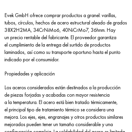
Hastelloy C-276
40XFA, 1.7223, AISI 4142
Evek GmbH ofrece comprar productos a granel: varillas,
Hastelloy C2000
45X, 45h, 1.7035
tubos, círculos, hechos de acero estructural aleado de grados
38X2H2MA, 34CrNiMo6, 40NiCrMo7, 36hnm. Hay
Hastelloy 3
45HN2MFA, k2425, 45hnmf
un precio rentable del fabricante. El proveedor garantiza
el cumplimiento de la entrega del surtido de productos
Hastelloy x
A40G, 44smn28, 1.0762, 46s20
laminados, así como su transporte oportuno hasta el punto
indicado por el consumidor.
udimet 500
Propiedades y aplicación
udimet 720
Los aceros considerados están destinados a la producción
de piezas forjadas y acabadas con mayor resistencia
a la temperatura. El acero está bien tratado térmicamente,
el principal tipo de tratamiento térmico se considera una
mejora. Los ejes, ejes, engranajes y otros productos similares
mejorados pueden tener un tamaño considerable y una
configuración compleja. La soldabilidad del acero es limitada.